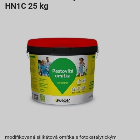
HN1C 25 kg
modifikovaná silikátová omítka s fotokatalytickým