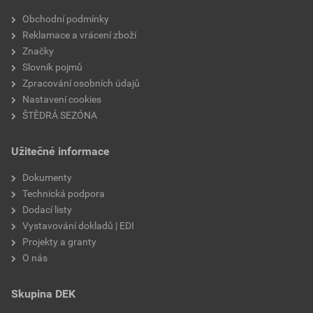
Velikost
3,83 MB
faktor difuzního odporu
20
Obchodní podmínky
Reklamace a vrácení zboží
materiálová báze
vápencové plnivo,
Značky
silikátové pojivo, směs
Slovník pojmů
výztužných vláken
Zpracování osobních údajů
Nastavení cookies
ŠTĚDRÁ SEZÓNA
Užitečné informace
Dokumenty
Technická podpora
Dodací listy
Vystavování dokladů | EDI
Projekty a granty
O nás
Skupina DEK