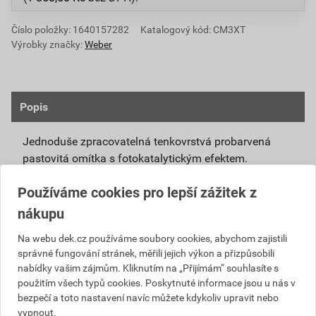
Číslo položky:
1640157282
Katalogový kód: CM3XT
Výrobky značky:
Weber
Popis
Jednoduše zpracovatelná tenkovrstvá probarvená
pastovitá omítka s fotokatalytickým efektem.
Připravená k přímému použití se systémovou
Používáme cookies pro lepší zážitek z
penetrací weberpas podklad UNI nebo weberpas
nákupu
podklad S.
Díky modifikovanému silikátovému pojivu má
Na webu dek.cz používáme soubory cookies, abychom zajistili
správné fungování stránek, měřili jejich výkon a přizpůsobili
omítka weberpas extraClean active vlastnosti
nabídky vašim zájmům. Kliknutím na „Přijímám“ souhlasíte s
blízké silikátové omítce, není však tak citlivá na
použitím všech typů cookies. Poskytnuté informace jsou u nás v
klimatické podmínky při zpracování a zrání.
bezpečí a toto nastavení navíc můžete kdykoliv upravit nebo
Unikátní receptura omítky weberpas extraClean
vypnout.