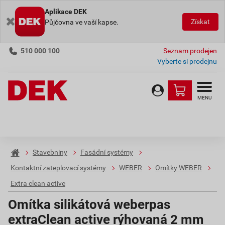
Aplikace DEK
Získat
Půjčovna ve vaší kapse.
510 000 100
Seznam prodejen
Vyberte si prodejnu
MENU
Stavebniny
Fasádní systémy
Kontaktní zateplovací systémy
WEBER
Omítky WEBER
Extra clean active
Omítka silikátová weberpas
extraClean active rýhovaná 2 mm