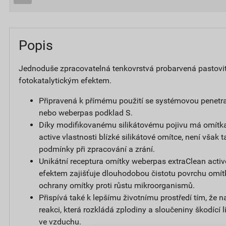
Popis
Jednoduše zpracovatelná tenkovrstvá probarvená pastovi
fotokatalytickým efektem.
Připravená k přímému použití se systémovou penetr
nebo weberpas podklad S.
Díky modifikovanému silikátovému pojivu má omítk
active vlastnosti blízké silikátové omítce, není však t
podmínky při zpracování a zrání.
Unikátní receptura omítky weberpas extraClean activ
efektem zajišťuje dlouhodobou čistotu povrchu omít
ochrany omítky proti růstu mikroorganismů.
Přispívá také k lepšímu životnímu prostředí tím, že 
reakci, která rozkládá zplodiny a sloučeniny škodící
ve vzduchu.