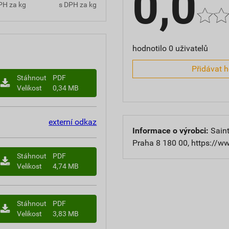
0,0
PH za kg
s DPH za kg
hodnotilo 0 uživatelů
Přidávat 
Stáhnout
PDF
Velikost
0,34 MB
externí odkaz
Informace o výrobci:
Saint
Praha 8 180 00, https://w
Stáhnout
PDF
Velikost
4,74 MB
Stáhnout
PDF
Velikost
3,83 MB