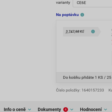
varianty
Na poptávku
3 747,98 Kč
Do košíku přidáte
1 KS / 25
Číslo položky:
1640157233
K
Info o ceně
dokumenty
hodnocení
4