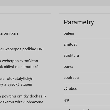
Parametry
tá omítka s
balení
zrnitost
ací weberpas podklad UNI
struktura
a weberpas extraClean
barva
ak citlivá na klimatické
spotřeba
e s fotokatalytickým
ky a vysoký stupeň
výrobce
na povrchu omítky dochází k
typ
 lidskému zdraví obsažené