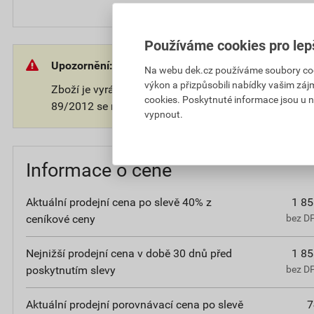
Používáme cookies pro lep
Upozornění:
Na webu dek.cz používáme soubory cooki
výkon a přizpůsobili nabídky vašim záj
Zboží je vyráběno na přání zákazníka. V souladu s 
cookies. Poskytnuté informace jsou u n
89/2012 se na takové zboží nevztahuje 14-ti denní o
vypnout.
Informace o ceně
Aktuální prodejní cena po slevě 40% z
1 85
ceníkové ceny
bez D
Nejnižší prodejní cena v době 30 dnů před
1 85
poskytnutím slevy
bez D
Aktuální prodejní porovnávací cena po slevě
7