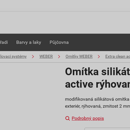
řadí
Barvy a laky
Půjčovna
plovací systémy
WEBER
Omítky WEBER
Extra clean ac
Omítka siliká
active rýhov
modifikovaná silikátová omítka 
exteriér, rýhovaná, zrnitost 2 
Podrobný popis