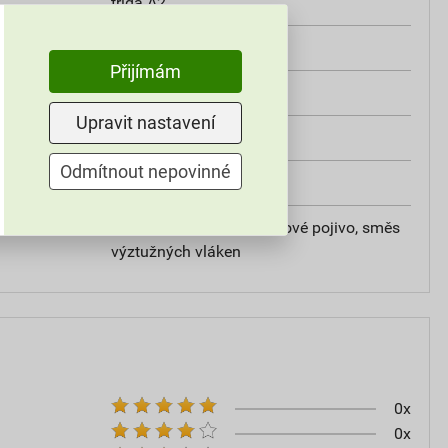
třída A2
od +5°C do +25°C
Přijímám
25 kg
Upravit nastavení
omítky
Odmítnout nepovinné
20
vápencové plnivo, silikátové pojivo, směs
výztužných vláken
0x
0x