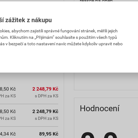
reakce na oheň
teplota zpracování
ší zážitek z nákupu
hmotnost
es, abychom zajistili správné fungování stránek, měřili jejich
mům. Kliknutím na „Přijímám“ souhlasíte s použitím všech typů
občanským zákoníkem č.
typ výrobku
ás v bezpečí a toto nastavení navíc můžete kdykoliv upravit nebo
chranná lhůta.
faktor difuzního odporu
materiálová báze
8,50 Kč
2 248,79 Kč
PH za KS
s DPH za KS
Hodnocení
8,50 Kč
2 248,79 Kč
PH za KS
s DPH za KS
4,34 Kč
89,95 Kč