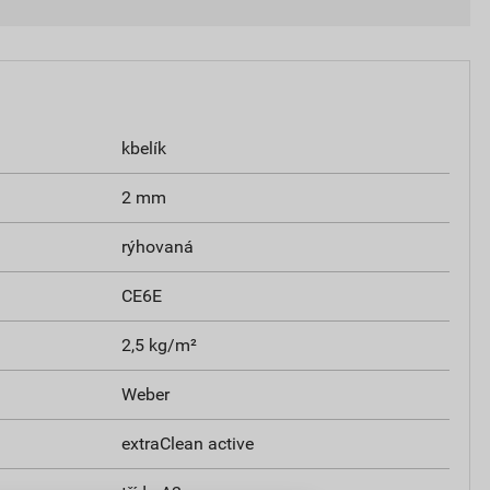
kbelík
2 mm
rýhovaná
CE6E
2,5 kg/m²
Weber
extraClean active