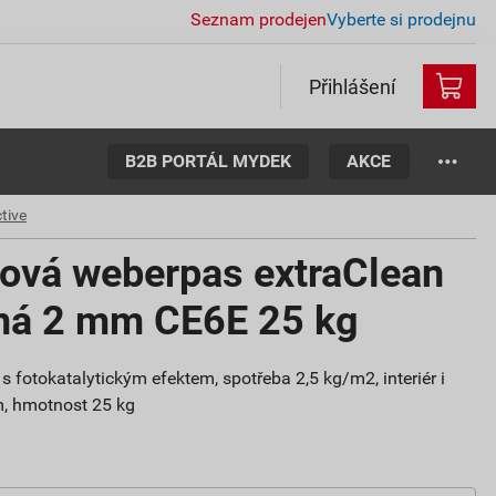
Seznam prodejen
Vyberte si prodejnu
Přihlášení
B2B PORTÁL MYDEK
AKCE
tive
tová weberpas extraClean
aná 2 mm CE6E 25 kg
s fotokatalytickým efektem, spotřeba 2,5 kg/m2, interiér i
mm, hmotnost 25 kg