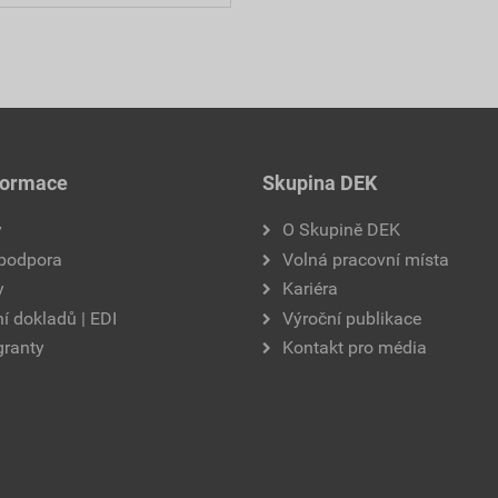
formace
Skupina DEK
y
O Skupině DEK
 podpora
Volná pracovní místa
y
Kariéra
í dokladů | EDI
Výroční publikace
granty
Kontakt pro média