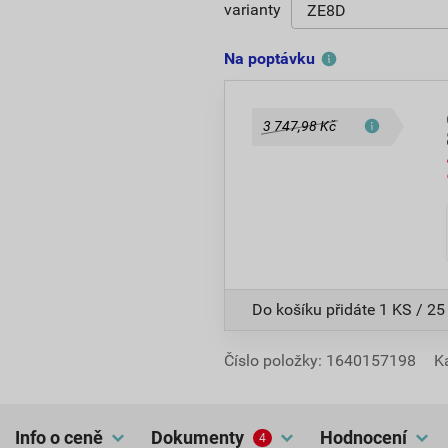
varianty
Na poptávku
3 747,98 Kč
Do košíku přidáte
1 KS / 25
Číslo položky:
1640157198
K
Info o ceně
dokumenty
hodnocení
4