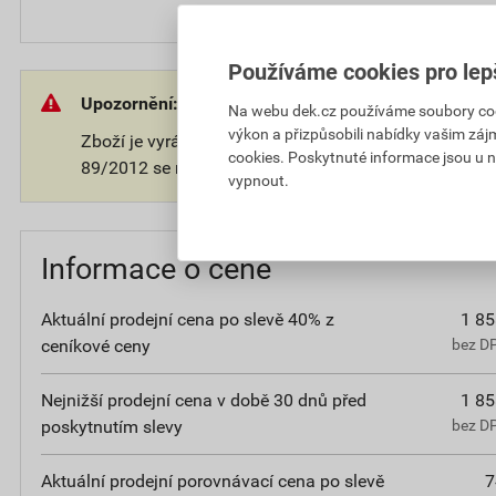
Používáme cookies pro lep
Upozornění:
Na webu dek.cz používáme soubory cooki
výkon a přizpůsobili nabídky vašim záj
Zboží je vyráběno na přání zákazníka. V souladu s 
cookies. Poskytnuté informace jsou u n
89/2012 se na takové zboží nevztahuje 14-ti denní o
vypnout.
Informace o ceně
Aktuální prodejní cena po slevě 40% z
1 85
ceníkové ceny
bez D
Nejnižší prodejní cena v době 30 dnů před
1 85
poskytnutím slevy
bez D
Aktuální prodejní porovnávací cena po slevě
7