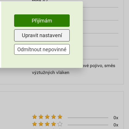
třída A2
od +5°C do +25°C
Přijímám
25 kg
Upravit nastavení
omítky
Odmítnout nepovinné
20
vápencové plnivo, silikátové pojivo, směs
výztužných vláken
0x
0x