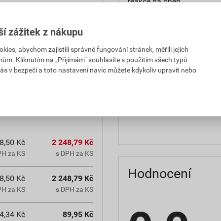
reakce na oheň
teplota zpracování
ší zážitek z nákupu
hmotnost
es, abychom zajistili správné fungování stránek, měřili jejich
mům. Kliknutím na „Přijímám“ souhlasíte s použitím všech typů
občanským zákoníkem č.
typ výrobku
ás v bezpečí a toto nastavení navíc můžete kdykoliv upravit nebo
chranná lhůta.
faktor difuzního odporu
materiálová báze
8,50 Kč
2 248,79 Kč
PH za KS
s DPH za KS
Hodnocení
8,50 Kč
2 248,79 Kč
PH za KS
s DPH za KS
4,34 Kč
89,95 Kč