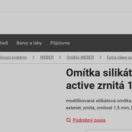
řadí
Barvy a laky
Půjčovna
plovací systémy
WEBER
Omítky WEBER
Extra clean ac
Omítka siliká
active zrnitá
modifikovaná silikátová omítka 
exteriér, zrnitá, zrnitost 1,5 mm
Podrobný popis