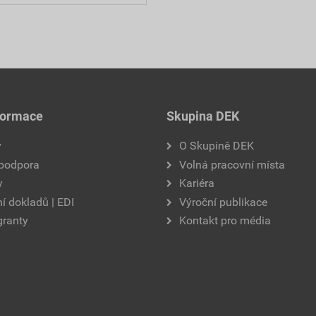
formace
Skupina DEK
y
O Skupině DEK
 podpora
Volná pracovní místa
y
Kariéra
í dokladů | EDI
Výroční publikace
granty
Kontakt pro média