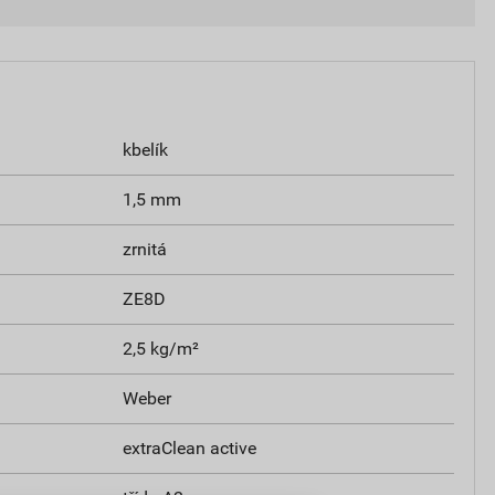
kbelík
1,5 mm
zrnitá
ZE8D
2,5 kg/m²
Weber
extraClean active