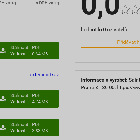
0,0
PH za kg
s DPH za kg
hodnotilo 0 uživatelů
Přidávat 
Stáhnout
PDF
Velikost
0,34 MB
externí odkaz
Informace o výrobci:
Saint
Praha 8 180 00, https://w
Stáhnout
PDF
Velikost
4,74 MB
Stáhnout
PDF
Velikost
3,83 MB