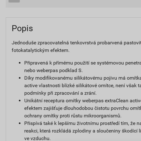
Popis
Jednoduše zpracovatelná tenkovrstvá probarvená pastovi
fotokatalytickým efektem.
Připravená k přímému použití se systémovou penetr
nebo weberpas podklad S.
Díky modifikovanému silikátovému pojivu má omítk
active vlastnosti blízké silikátové omítce, není však t
podmínky při zpracování a zrání.
Unikátní receptura omítky weberpas extraClean activ
efektem zajišťuje dlouhodobou čistotu povrchu omít
ochrany omítky proti růstu mikroorganismů.
Přispívá také k lepšímu životnímu prostředí tím, že 
reakci, která rozkládá zplodiny a sloučeniny škodící
ve vzduchu.