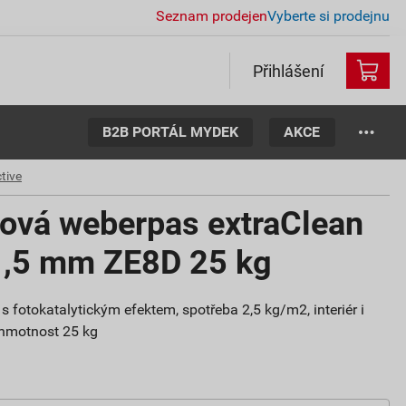
Seznam prodejen
Vyberte si prodejnu
Přihlášení
B2B PORTÁL MYDEK
AKCE
tive
tová weberpas extraClean
 1,5 mm ZE8D 25 kg
s fotokatalytickým efektem, spotřeba 2,5 kg/m2, interiér i
, hmotnost 25 kg