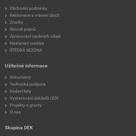
Velikost
3,83 MB
faktor difuzního odporu
20
Obchodní podmínky
Reklamace a vrácení zboží
materiálová báze
vápencové plnivo,
Značky
silikátové pojivo, směs
Slovník pojmů
výztužných vláken
Zpracování osobních údajů
Nastavení cookies
ŠTĚDRÁ SEZÓNA
Užitečné informace
Dokumenty
Technická podpora
Dodací listy
Vystavování dokladů | EDI
Projekty a granty
O nás
Skupina DEK