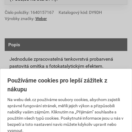
Číslo položky:
1640157167
Katalogový kód: DY9DH
Výrobky značky:
Weber
Popis
Jednoduše zpracovatelná tenkovrstvá probarvená
pastovitá omítka s fotokatalytickým efektem.
Připravená k přímému použití se systémovou
Používáme cookies pro lepší zážitek z
penetrací weberpas podklad UNI nebo weberpas
nákupu
podklad S.
Díky modifikovanému silikátovému pojivu má
Na webu dek.cz používáme soubory cookies, abychom zajistili
správné fungování stránek, měřili jejich výkon a přizpůsobili
omítka weberpas extraClean active vlastnosti
nabídky vašim zájmům. Kliknutím na „Přijímám“ souhlasíte s
blízké silikátové omítce, není však tak citlivá na
použitím všech typů cookies. Poskytnuté informace jsou u nás v
klimatické podmínky při zpracování a zrání.
bezpečí a toto nastavení navíc můžete kdykoliv upravit nebo
Unikátní receptura omítky weberpas extraClean
vypnout.