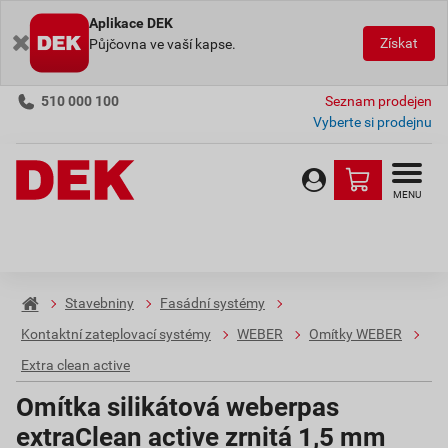
Aplikace DEK
Získat
Půjčovna ve vaší kapse.
510 000 100
Seznam prodejen
Vyberte si prodejnu
MENU
Stavebniny
Fasádní systémy
Kontaktní zateplovací systémy
WEBER
Omítky WEBER
Extra clean active
Omítka silikátová weberpas
extraClean active zrnitá 1,5 mm