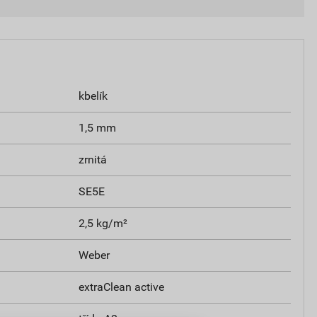
kbelík
1,5 mm
zrnitá
SE5E
2,5 kg/m²
Weber
extraClean active