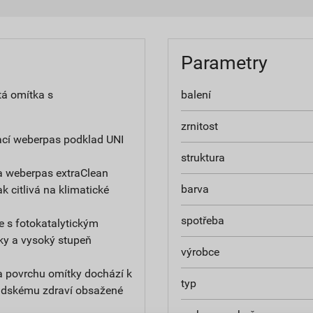
Parametry
tá omítka s
balení
zrnitost
ací weberpas podklad UNI
struktura
a weberpas extraClean
barva
ak citlivá na klimatické
spotřeba
e s fotokatalytickým
ky a vysoký stupeň
výrobce
na povrchu omítky dochází k
typ
 lidskému zdraví obsažené