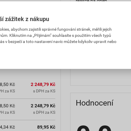
reakce na oheň
teplota zpracování
ší zážitek z nákupu
hmotnost
es, abychom zajistili správné fungování stránek, měřili jejich
mům. Kliknutím na „Přijímám“ souhlasíte s použitím všech typů
občanským zákoníkem č.
typ výrobku
ás v bezpečí a toto nastavení navíc můžete kdykoliv upravit nebo
chranná lhůta.
faktor difuzního odporu
materiálová báze
8,50 Kč
2 248,79 Kč
PH za KS
s DPH za KS
Hodnocení
8,50 Kč
2 248,79 Kč
PH za KS
s DPH za KS
4,34 Kč
89,95 Kč