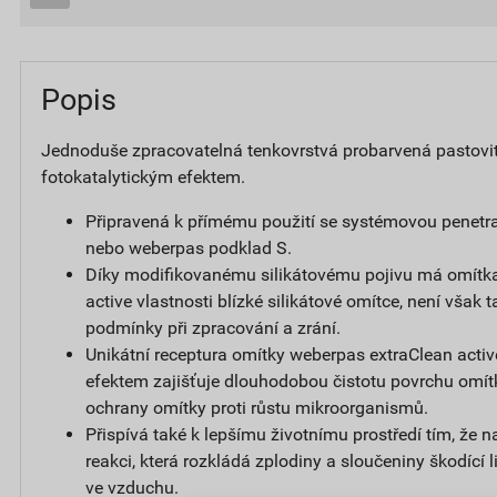
Popis
Jednoduše zpracovatelná tenkovrstvá probarvená pastovi
fotokatalytickým efektem.
Připravená k přímému použití se systémovou penetr
nebo weberpas podklad S.
Díky modifikovanému silikátovému pojivu má omítk
active vlastnosti blízké silikátové omítce, není však t
podmínky při zpracování a zrání.
Unikátní receptura omítky weberpas extraClean activ
efektem zajišťuje dlouhodobou čistotu povrchu omít
ochrany omítky proti růstu mikroorganismů.
Přispívá také k lepšímu životnímu prostředí tím, že 
reakci, která rozkládá zplodiny a sloučeniny škodící
ve vzduchu.