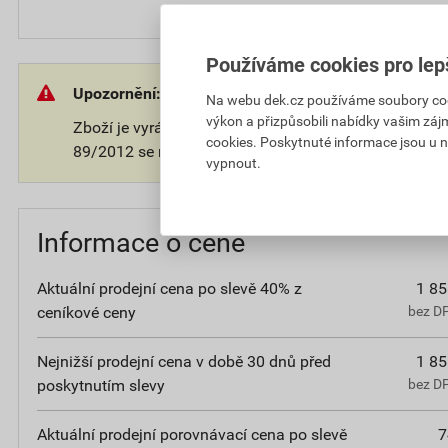
Používáme cookies pro lep
Upozornění:
Na webu dek.cz používáme soubory cooki
výkon a přizpůsobili nabídky vašim záj
Zboží je vyráběno na přání zákazníka. V souladu s 
cookies. Poskytnuté informace jsou u n
89/2012 se na takové zboží nevztahuje 14-ti denní o
vypnout.
Informace o ceně
Aktuální prodejní cena po slevě 40% z
1 85
ceníkové ceny
bez D
Nejnižší prodejní cena v době 30 dnů před
1 85
poskytnutím slevy
bez D
Aktuální prodejní porovnávací cena po slevě
7