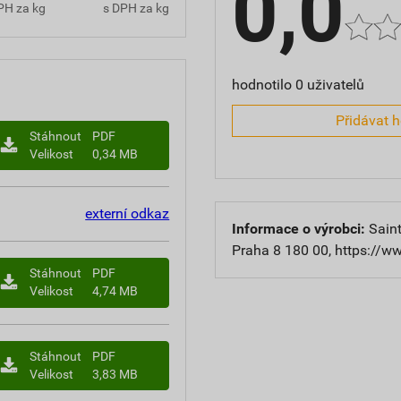
0,0
PH za kg
s DPH za kg
hodnotilo 0 uživatelů
Přidávat 
Stáhnout
PDF
Velikost
0,34 MB
externí odkaz
Informace o výrobci:
Saint
Praha 8 180 00, https://w
Stáhnout
PDF
Velikost
4,74 MB
Stáhnout
PDF
Velikost
3,83 MB