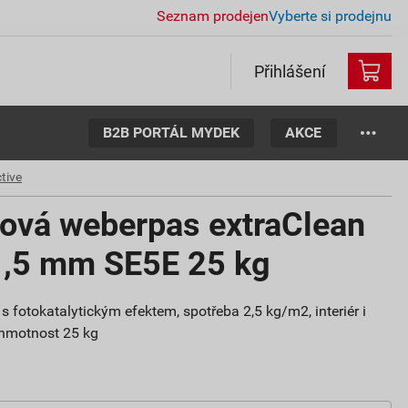
Seznam prodejen
Vyberte si prodejnu
Přihlášení
B2B PORTÁL MYDEK
AKCE
tive
tová weberpas extraClean
 1,5 mm SE5E 25 kg
s fotokatalytickým efektem, spotřeba 2,5 kg/m2, interiér i
, hmotnost 25 kg