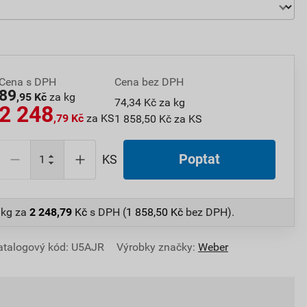
Cena s DPH
Cena bez DPH
89
,95 Kč
za kg
74,34 Kč za kg
2 248
,79 Kč
za KS
1 858,50 Kč za KS
Poptat
KS
 kg
za
2 248,79
Kč
s DPH (
1 858,50
Kč
bez DPH).
atalogový kód: U5AJR
Výrobky značky:
Weber