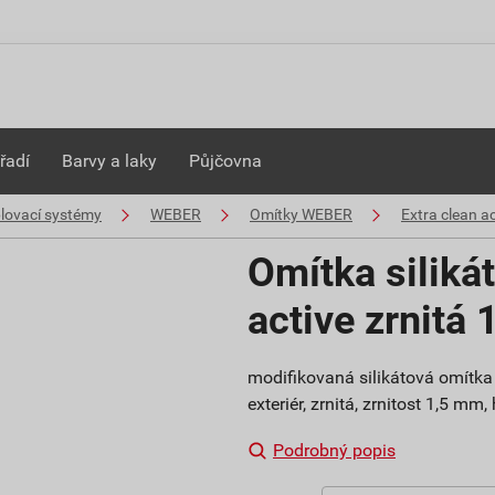
řadí
Barvy a laky
Půjčovna
plovací systémy
WEBER
Omítky WEBER
Extra clean ac
Omítka siliká
active zrnitá
modifikovaná silikátová omítka 
exteriér, zrnitá, zrnitost 1,5 mm
Podrobný popis