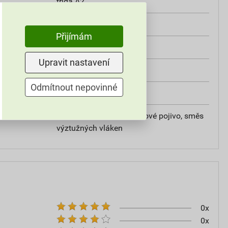
třída A2
od +5°C do +25°C
Přijímám
25 kg
Upravit nastavení
omítky
Odmítnout nepovinné
20
vápencové plnivo, silikátové pojivo, směs
výztužných vláken
0x
0x