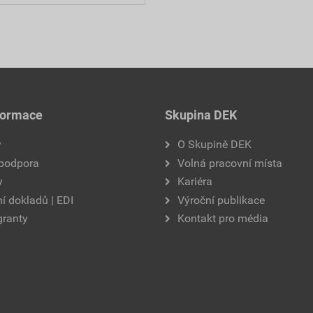
formace
Skupina DEK
y
O Skupině DEK
 podpora
Volná pracovní místa
y
Kariéra
í dokladů | EDI
Výroční publikace
granty
Kontakt pro média