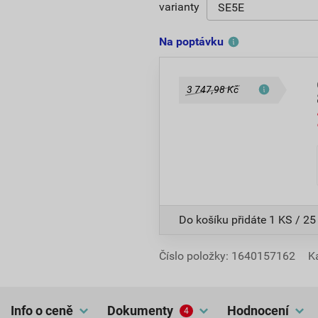
varianty
Na poptávku
3 747,98 Kč
Do košíku přidáte
1 KS / 25
Číslo položky:
1640157162
K
Info o ceně
dokumenty
hodnocení
4