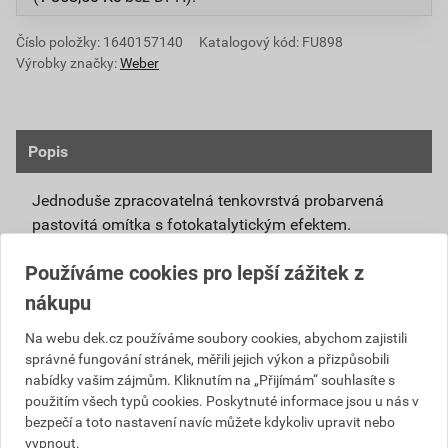
Číslo položky:
1640157140
Katalogový kód: FU898
Výrobky značky:
Weber
Popis
Jednoduše zpracovatelná tenkovrstvá probarvená
pastovitá omítka s fotokatalytickým efektem.
Připravená k přímému použití se systémovou
Používáme cookies pro lepší zážitek z
penetrací weberpas podklad UNI nebo weberpas
nákupu
podklad S.
Díky modifikovanému silikátovému pojivu má
Na webu dek.cz používáme soubory cookies, abychom zajistili
správné fungování stránek, měřili jejich výkon a přizpůsobili
omítka weberpas extraClean active vlastnosti
nabídky vašim zájmům. Kliknutím na „Přijímám“ souhlasíte s
blízké silikátové omítce, není však tak citlivá na
použitím všech typů cookies. Poskytnuté informace jsou u nás v
klimatické podmínky při zpracování a zrání.
bezpečí a toto nastavení navíc můžete kdykoliv upravit nebo
Unikátní receptura omítky weberpas extraClean
vypnout.