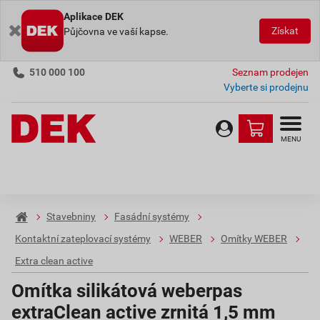
Aplikace DEK
Získat
Půjčovna ve vaší kapse.
510 000 100
Seznam prodejen
Vyberte si prodejnu
MENU
Stavebniny
Fasádní systémy
Kontaktní zateplovací systémy
WEBER
Omítky WEBER
Extra clean active
Omítka silikátová weberpas
extraClean active zrnitá 1,5 mm