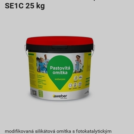
SE1C 25 kg
modifikovaná silikátová omítka s fotokatalytickým