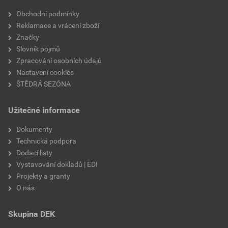
Velikost
3,83 MB
faktor difuzního odporu
20
Obchodní podmínky
Reklamace a vrácení zboží
materiálová báze
vápencové plnivo,
Značky
silikátové pojivo, směs
Slovník pojmů
výztužných vláken
Zpracování osobních údajů
Nastavení cookies
ŠTĚDRÁ SEZÓNA
Užitečné informace
Dokumenty
Technická podpora
Dodací listy
Vystavování dokladů | EDI
Projekty a granty
O nás
Skupina DEK