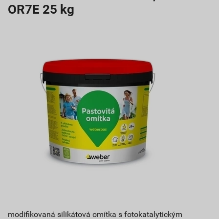
OR7E 25 kg
modifikovaná silikátová omítka s fotokatalytickým