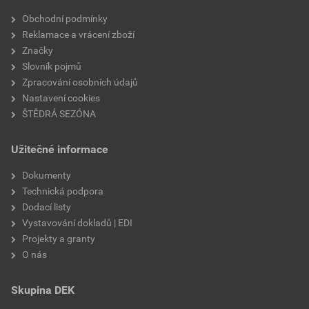
Velikost
3,83 MB
faktor difuzního odporu
20
Obchodní podmínky
Reklamace a vrácení zboží
materiálová báze
vápencové plnivo,
Značky
silikátové pojivo, směs
Slovník pojmů
výztužných vláken
Zpracování osobních údajů
Nastavení cookies
ŠTĚDRÁ SEZÓNA
Užitečné informace
Dokumenty
Technická podpora
Dodací listy
Vystavování dokladů | EDI
Projekty a granty
O nás
Skupina DEK