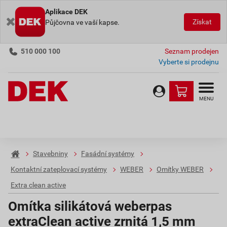
Aplikace DEK
Získat
Půjčovna ve vaší kapse.
510 000 100
Seznam prodejen
Vyberte si prodejnu
MENU
Stavebniny
Fasádní systémy
Kontaktní zateplovací systémy
WEBER
Omítky WEBER
Extra clean active
Omítka silikátová weberpas
extraClean active zrnitá 1,5 mm