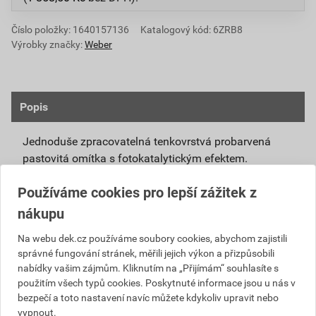
Číslo položky:
1640157136
Katalogový kód: 6ZRB8
Výrobky značky:
Weber
Popis
Jednoduše zpracovatelná tenkovrstvá probarvená
pastovitá omítka s fotokatalytickým efektem.
Připravená k přímému použití se systémovou
Používáme cookies pro lepší zážitek z
penetrací weberpas podklad UNI nebo weberpas
nákupu
podklad S.
Díky modifikovanému silikátovému pojivu má
Na webu dek.cz používáme soubory cookies, abychom zajistili
správné fungování stránek, měřili jejich výkon a přizpůsobili
omítka weberpas extraClean active vlastnosti
nabídky vašim zájmům. Kliknutím na „Přijímám“ souhlasíte s
blízké silikátové omítce, není však tak citlivá na
použitím všech typů cookies. Poskytnuté informace jsou u nás v
klimatické podmínky při zpracování a zrání.
bezpečí a toto nastavení navíc můžete kdykoliv upravit nebo
Unikátní receptura omítky weberpas extraClean
vypnout.