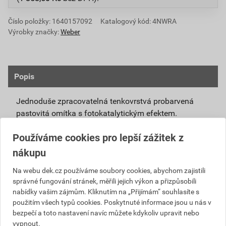
Číslo položky:
1640157092
Katalogový kód: 4NWRA
Výrobky značky:
Weber
Popis
Jednoduše zpracovatelná tenkovrstvá probarvená
pastovitá omítka s fotokatalytickým efektem.
Připravená k přímému použití se systémovou
Používáme cookies pro lepší zážitek z
penetrací weberpas podklad UNI nebo weberpas
nákupu
podklad S.
Díky modifikovanému silikátovému pojivu má
Na webu dek.cz používáme soubory cookies, abychom zajistili
správné fungování stránek, měřili jejich výkon a přizpůsobili
omítka weberpas extraClean active vlastnosti
nabídky vašim zájmům. Kliknutím na „Přijímám“ souhlasíte s
blízké silikátové omítce, není však tak citlivá na
použitím všech typů cookies. Poskytnuté informace jsou u nás v
klimatické podmínky při zpracování a zrání.
bezpečí a toto nastavení navíc můžete kdykoliv upravit nebo
Unikátní receptura omítky weberpas extraClean
vypnout.