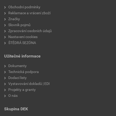
Velikost
3,83 MB
faktor difuzního odporu
20
Obchodní podmínky
Reklamace a vrácení zboží
materiálová báze
vápencové plnivo,
Značky
silikátové pojivo, směs
Slovník pojmů
výztužných vláken
Zpracování osobních údajů
Nastavení cookies
ŠTĚDRÁ SEZÓNA
Užitečné informace
Dokumenty
Technická podpora
Dodací listy
Vystavování dokladů | EDI
Projekty a granty
O nás
Skupina DEK