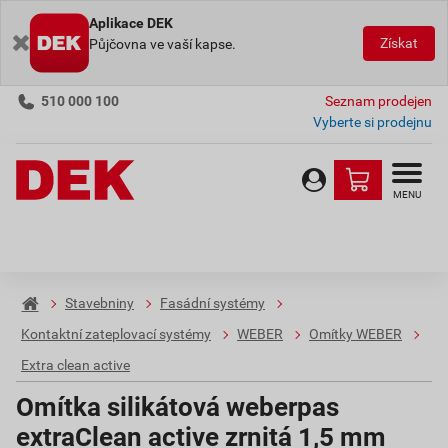
Aplikace DEK
Získat
Půjčovna ve vaší kapse.
510 000 100
Seznam prodejen
Vyberte si prodejnu
MENU
Stavebniny
Fasádní systémy
Kontaktní zateplovací systémy
WEBER
Omítky WEBER
Extra clean active
Omítka silikátová weberpas
extraClean active zrnitá 1,5 mm