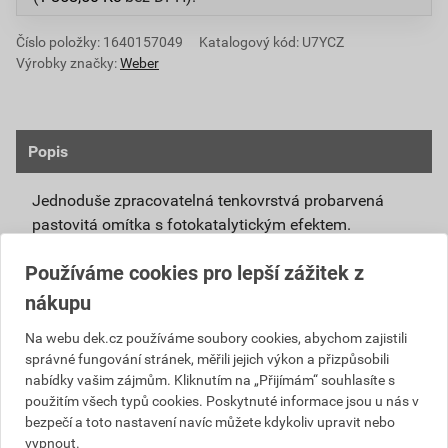
Číslo položky:
1640157049
Katalogový kód: U7YCZ
Výrobky značky:
Weber
Popis
Jednoduše zpracovatelná tenkovrstvá probarvená
pastovitá omítka s fotokatalytickým efektem.
Připravená k přímému použití se systémovou
Používáme cookies pro lepší zážitek z
penetrací weberpas podklad UNI nebo weberpas
nákupu
podklad S.
Díky modifikovanému silikátovému pojivu má
Na webu dek.cz používáme soubory cookies, abychom zajistili
správné fungování stránek, měřili jejich výkon a přizpůsobili
omítka weberpas extraClean active vlastnosti
nabídky vašim zájmům. Kliknutím na „Přijímám“ souhlasíte s
blízké silikátové omítce, není však tak citlivá na
použitím všech typů cookies. Poskytnuté informace jsou u nás v
klimatické podmínky při zpracování a zrání.
bezpečí a toto nastavení navíc můžete kdykoliv upravit nebo
Unikátní receptura omítky weberpas extraClean
vypnout.