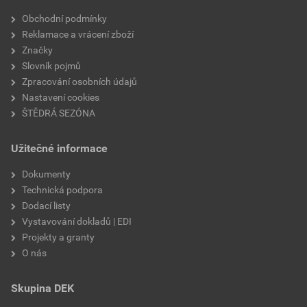
Velikost
3,83 MB
faktor difuzního odporu
20
Obchodní podmínky
Reklamace a vrácení zboží
materiálová báze
vápencové plnivo,
Značky
silikátové pojivo, směs
Slovník pojmů
výztužných vláken
Zpracování osobních údajů
Nastavení cookies
ŠTĚDRÁ SEZÓNA
Užitečné informace
Dokumenty
Technická podpora
Dodací listy
Vystavování dokladů | EDI
Projekty a granty
O nás
Skupina DEK