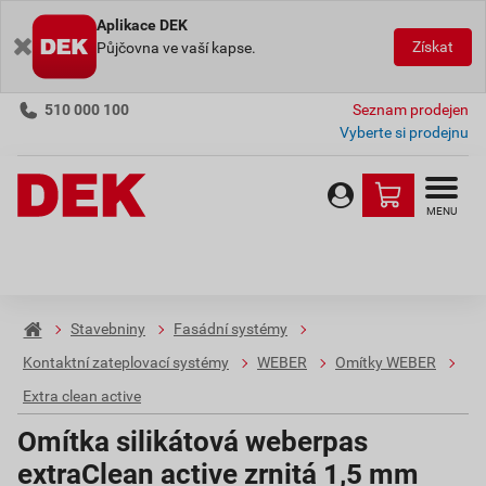
Aplikace DEK
Získat
Půjčovna ve vaší kapse.
510 000 100
Seznam prodejen
Vyberte si prodejnu
MENU
Stavebniny
Fasádní systémy
Kontaktní zateplovací systémy
WEBER
Omítky WEBER
Extra clean active
Omítka silikátová weberpas
extraClean active zrnitá 1,5 mm