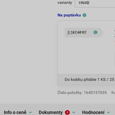
varianty
Na poptávku
3 747,98 Kč
Do košíku přidáte
1 KS / 25
Číslo položky:
1640157035
K
Info o ceně
dokumenty
hodnocení
4