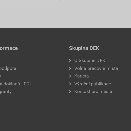
formace
Skupina DEK
y
O Skupině DEK
 podpora
Volná pracovní místa
y
Kariéra
í dokladů | EDI
Výroční publikace
granty
Kontakt pro média