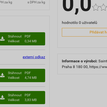
0,0
PH za kg
s DPH za kg
hodnotilo 0 uživatelů
Přidávat 
Stáhnout
PDF
Velikost
0,34 MB
externí odkaz
Informace o výrobci:
Saint
Praha 8 180 00, https://w
Stáhnout
PDF
Velikost
4,74 MB
Stáhnout
PDF
Velikost
3,83 MB