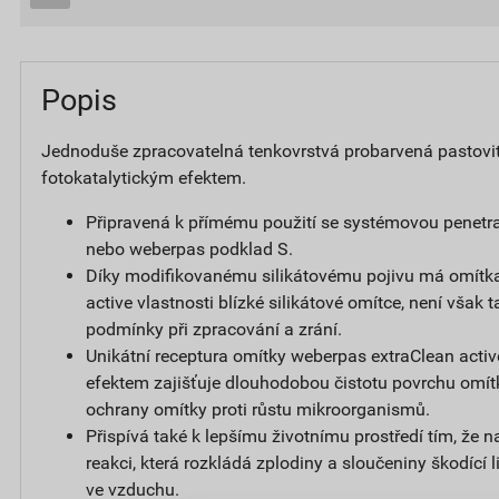
Popis
Jednoduše zpracovatelná tenkovrstvá probarvená pastovi
fotokatalytickým efektem.
Připravená k přímému použití se systémovou penetr
nebo weberpas podklad S.
Díky modifikovanému silikátovému pojivu má omítk
active vlastnosti blízké silikátové omítce, není však t
podmínky při zpracování a zrání.
Unikátní receptura omítky weberpas extraClean activ
efektem zajišťuje dlouhodobou čistotu povrchu omít
ochrany omítky proti růstu mikroorganismů.
Přispívá také k lepšímu životnímu prostředí tím, že 
reakci, která rozkládá zplodiny a sloučeniny škodící
ve vzduchu.