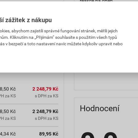
reakce na oheň
teplota zpracování
ší zážitek z nákupu
hmotnost
es, abychom zajistili správné fungování stránek, měřili jejich
mům. Kliknutím na „Přijímám“ souhlasíte s použitím všech typů
občanským zákoníkem č.
typ výrobku
ás v bezpečí a toto nastavení navíc můžete kdykoliv upravit nebo
chranná lhůta.
faktor difuzního odporu
materiálová báze
8,50 Kč
2 248,79 Kč
PH za KS
s DPH za KS
Hodnocení
8,50 Kč
2 248,79 Kč
PH za KS
s DPH za KS
4,34 Kč
89,95 Kč