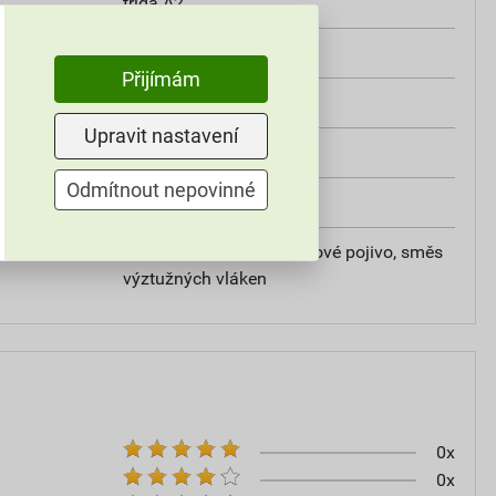
třída A2
od +5°C do +25°C
Přijímám
25 kg
Upravit nastavení
omítky
Odmítnout nepovinné
20
vápencové plnivo, silikátové pojivo, směs
výztužných vláken
0x
0x