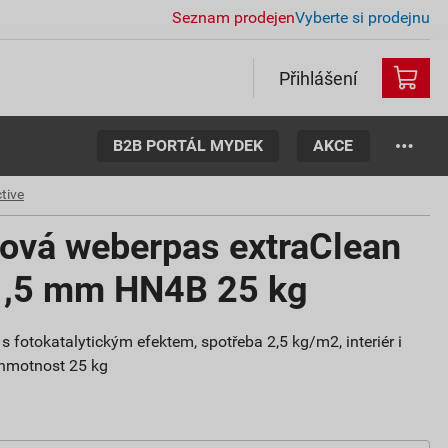
Seznam prodejen
Vyberte si prodejnu
Přihlášení
B2B PORTÁL MYDEK
AKCE
tive
tová weberpas extraClean
 1,5 mm HN4B 25 kg
s fotokatalytickým efektem, spotřeba 2,5 kg/m2, interiér i
, hmotnost 25 kg