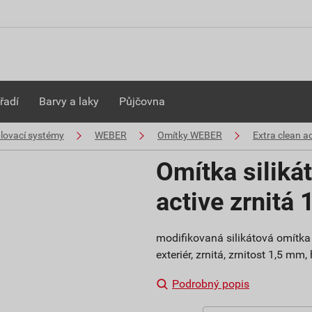
řadí
Barvy a laky
Půjčovna
plovací systémy
WEBER
Omítky WEBER
Extra clean ac
Omítka siliká
active zrnitá
modifikovaná silikátová omítka 
exteriér, zrnitá, zrnitost 1,5 mm
Podrobný popis