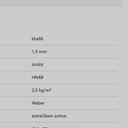
kbelík
1,5 mm
zrnitá
HN4B
2,5 kg/m²
Weber
extraClean active