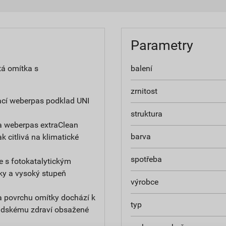
Parametry
tá omítka s
balení
zrnitost
ací weberpas podklad UNI
struktura
a weberpas extraClean
barva
ak citlivá na klimatické
spotřeba
e s fotokatalytickým
ky a vysoký stupeň
výrobce
na povrchu omítky dochází k
typ
 lidskému zdraví obsažené