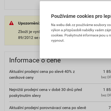
Používáme cookies pro lep
Upozornění:
Na webu dek.cz používáme soubory cooki
výkon a přizpůsobili nabídky vašim záj
Zboží je vyráběno na přání zákazníka. V souladu s 
cookies. Poskytnuté informace jsou u n
89/2012 se na takové zboží nevztahuje 14-ti denní o
vypnout.
Informace o ceně
Aktuální prodejní cena po slevě 40% z
1 85
ceníkové ceny
bez D
Nejnižší prodejní cena v době 30 dnů před
1 85
poskytnutím slevy
bez D
Aktuální prodejní porovnávací cena po slevě
7