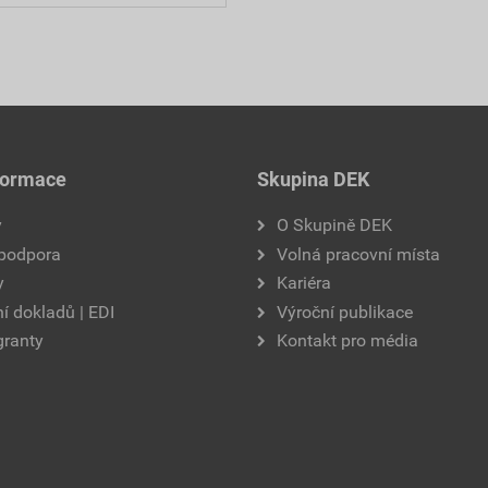
formace
Skupina DEK
y
O Skupině DEK
 podpora
Volná pracovní místa
y
Kariéra
í dokladů | EDI
Výroční publikace
granty
Kontakt pro média