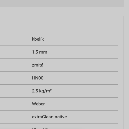
kbelík
1,5 mm
zrnitá
HN00
2,5 kg/m²
Weber
extraClean active