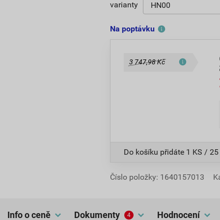
varianty
Na poptávku
3 747,98 Kč
Do košíku přidáte
1 KS / 25
Číslo položky:
1640157013
K
Info o ceně
dokumenty
hodnocení
4