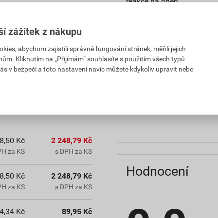
reakce na oheň
teplota zpracování
ší zážitek z nákupu
hmotnost
es, abychom zajistili správné fungování stránek, měřili jejich
mům. Kliknutím na „Přijímám“ souhlasíte s použitím všech typů
občanským zákoníkem č.
typ výrobku
ás v bezpečí a toto nastavení navíc můžete kdykoliv upravit nebo
chranná lhůta.
faktor difuzního odporu
materiálová báze
8,50 Kč
2 248,79 Kč
PH za KS
s DPH za KS
Hodnocení
8,50 Kč
2 248,79 Kč
PH za KS
s DPH za KS
4,34 Kč
89,95 Kč