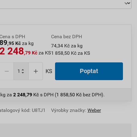
Cena s DPH
Cena bez DPH
89
,95 Kč
za kg
74,34 Kč za kg
2 248
,79 Kč
za KS
1 858,50 Kč za KS
Poptat
KS
 kg
za
2 248,79
Kč
s DPH (
1 858,50
Kč
bez DPH).
atalogový kód: U8TJ1
Výrobky značky:
Weber