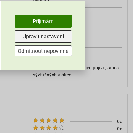
třída A2
od +5°C do +25°C
Přijímám
25 kg
Upravit nastavení
omítky
Odmítnout nepovinné
20
vápencové plnivo, silikátové pojivo, směs
výztužných vláken
0x
0x