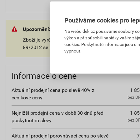
Používáme cookies pro lep
Upozornění:
Na webu dek.cz používáme soubory cooki
výkon a přizpůsobili nabídky vašim záj
Zboží je vyráběno na přání zákazníka. V souladu s 
cookies. Poskytnuté informace jsou u n
89/2012 se na takové zboží nevztahuje 14-ti denní o
vypnout.
Informace o ceně
Aktuální prodejní cena po slevě 40% z
1 85
ceníkové ceny
bez D
Nejnižší prodejní cena v době 30 dnů před
1 85
poskytnutím slevy
bez D
Aktuální prodejní porovnávací cena po slevě
7