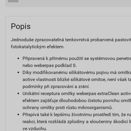
Popis
Jednoduše zpracovatelná tenkovrstvá probarvená pastovi
fotokatalytickým efektem.
Připravená k přímému použití se systémovou penetr
nebo weberpas podklad S.
Díky modifikovanému silikátovému pojivu má omítk
active vlastnosti blízké silikátové omítce, není však t
podmínky při zpracování a zrání.
Unikátní receptura omítky weberpas extraClean activ
efektem zajišťuje dlouhodobou čistotu povrchu omít
ochrany omítky proti růstu mikroorganismů.
Přispívá také k lepšímu životnímu prostředí tím, že 
reakci, která rozkládá zplodiny a sloučeniny škodící
ve vzduchu.