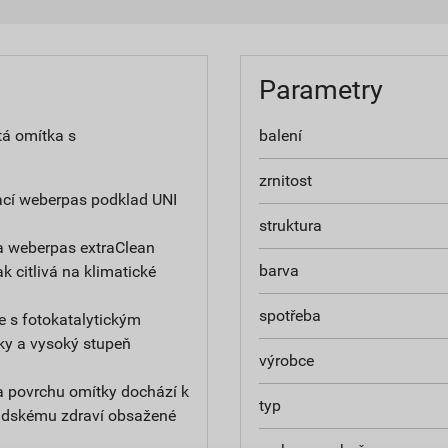
Parametry
tá omítka s
balení
zrnitost
ací weberpas podklad UNI
struktura
a weberpas extraClean
barva
ak citlivá na klimatické
spotřeba
e s fotokatalytickým
ky a vysoký stupeň
výrobce
na povrchu omítky dochází k
typ
 lidskému zdraví obsažené