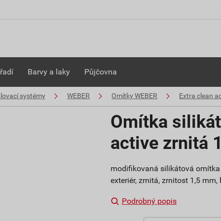
řadí
Barvy a laky
Půjčovna
plovací systémy
WEBER
Omítky WEBER
Extra clean ac
Omítka siliká
active zrnitá
modifikovaná silikátová omítka 
exteriér, zrnitá, zrnitost 1,5 mm
Podrobný popis