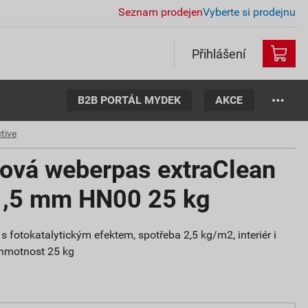
Seznam prodejen
Vyberte si prodejnu
Přihlášení
B2B PORTÁL MYDEK
AKCE
tive
tová weberpas extraClean
 1,5 mm HN00 25 kg
s fotokatalytickým efektem, spotřeba 2,5 kg/m2, interiér i
, hmotnost 25 kg