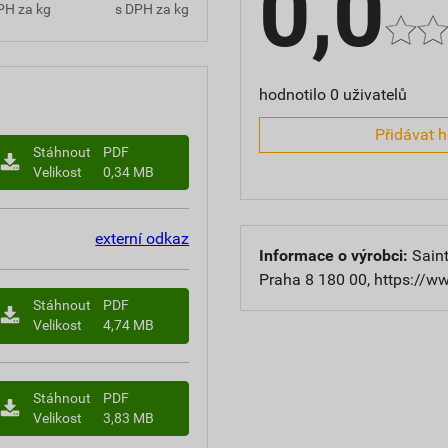
0,0
PH za kg
s DPH za kg
hodnotilo 0 uživatelů
Přidávat 
Stáhnout
PDF
Velikost
0,34 MB
externí odkaz
Informace o výrobci:
Saint
Praha 8 180 00, https://w
Stáhnout
PDF
Velikost
4,74 MB
Stáhnout
PDF
Velikost
3,83 MB