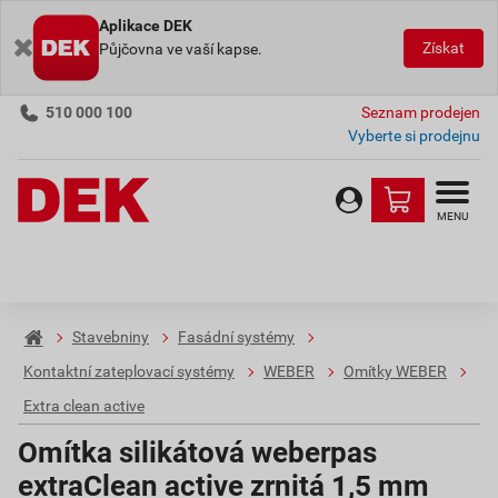
Aplikace DEK
Získat
Půjčovna ve vaší kapse.
510 000 100
Seznam prodejen
Vyberte si prodejnu
MENU
Stavebniny
Fasádní systémy
Kontaktní zateplovací systémy
WEBER
Omítky WEBER
Extra clean active
Omítka silikátová weberpas
extraClean active zrnitá 1,5 mm