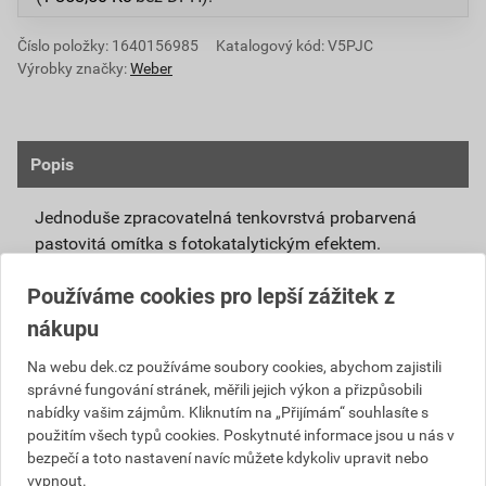
Číslo položky:
1640156985
Katalogový kód: V5PJC
Výrobky značky:
Weber
Popis
Jednoduše zpracovatelná tenkovrstvá probarvená
pastovitá omítka s fotokatalytickým efektem.
Připravená k přímému použití se systémovou
Používáme cookies pro lepší zážitek z
penetrací weberpas podklad UNI nebo weberpas
nákupu
podklad S.
Díky modifikovanému silikátovému pojivu má
Na webu dek.cz používáme soubory cookies, abychom zajistili
správné fungování stránek, měřili jejich výkon a přizpůsobili
omítka weberpas extraClean active vlastnosti
nabídky vašim zájmům. Kliknutím na „Přijímám“ souhlasíte s
blízké silikátové omítce, není však tak citlivá na
použitím všech typů cookies. Poskytnuté informace jsou u nás v
klimatické podmínky při zpracování a zrání.
bezpečí a toto nastavení navíc můžete kdykoliv upravit nebo
Unikátní receptura omítky weberpas extraClean
vypnout.