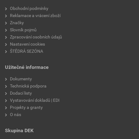
Velikost
3,83 MB
faktor difuzního odporu
20
Obchodní podmínky
Reklamace a vrácení zboží
materiálová báze
vápencové plnivo,
Značky
silikátové pojivo, směs
Slovník pojmů
výztužných vláken
Zpracování osobních údajů
Nastavení cookies
ŠTĚDRÁ SEZÓNA
Užitečné informace
Dokumenty
Technická podpora
Dodací listy
Vystavování dokladů | EDI
Projekty a granty
O nás
Skupina DEK