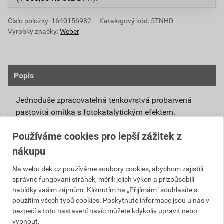
Číslo položky:
1640156982
Katalogový kód: 5TNHD
Výrobky značky:
Weber
Popis
Jednoduše zpracovatelná tenkovrstvá probarvená
pastovitá omítka s fotokatalytickým efektem.
Připravená k přímému použití se systémovou
Používáme cookies pro lepší zážitek z
penetrací weberpas podklad UNI nebo weberpas
nákupu
podklad S.
Díky modifikovanému silikátovému pojivu má
Na webu dek.cz používáme soubory cookies, abychom zajistili
správné fungování stránek, měřili jejich výkon a přizpůsobili
omítka weberpas extraClean active vlastnosti
nabídky vašim zájmům. Kliknutím na „Přijímám“ souhlasíte s
blízké silikátové omítce, není však tak citlivá na
použitím všech typů cookies. Poskytnuté informace jsou u nás v
klimatické podmínky při zpracování a zrání.
bezpečí a toto nastavení navíc můžete kdykoliv upravit nebo
Unikátní receptura omítky weberpas extraClean
vypnout.