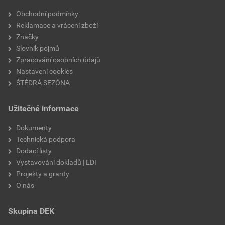
Velikost
3,83 MB
faktor difuzního odporu
20
Obchodní podmínky
Reklamace a vrácení zboží
materiálová báze
vápencové plnivo,
Značky
silikátové pojivo, směs
Slovník pojmů
výztužných vláken
Zpracování osobních údajů
Nastavení cookies
ŠTĚDRÁ SEZÓNA
Užitečné informace
Dokumenty
Technická podpora
Dodací listy
Vystavování dokladů | EDI
Projekty a granty
O nás
Skupina DEK