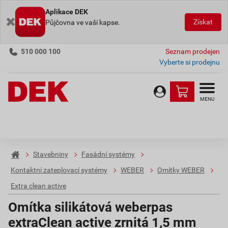
Aplikace DEK
Získat
Půjčovna ve vaší kapse.
510 000 100
Seznam prodejen
Vyberte si prodejnu
MENU
Stavebniny
Fasádní systémy
Kontaktní zateplovací systémy
WEBER
Omítky WEBER
Extra clean active
Omítka silikátová weberpas
extraClean active zrnitá 1,5 mm