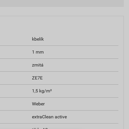
kbelík
1 mm
zrnitá
ZE7E
1,5 kg/m²
Weber
extraClean active