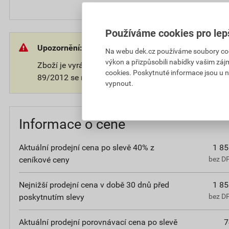
Používáme cookies pro lep
Upozornění:
Na webu dek.cz používáme soubory cooki
výkon a přizpůsobili nabídky vašim záj
Zboží je vyráběno na přání zákazníka. V souladu s 
cookies. Poskytnuté informace jsou u n
89/2012 se na takové zboží nevztahuje 14-ti denní o
vypnout.
Informace o ceně
Aktuální prodejní cena po slevě 40% z
1 85
ceníkové ceny
bez D
Nejnižší prodejní cena v době 30 dnů před
1 85
poskytnutím slevy
bez D
Aktuální prodejní porovnávací cena po slevě
7