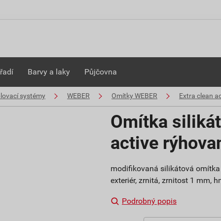
řadí
Barvy a laky
Půjčovna
plovací systémy
WEBER
Omítky WEBER
Extra clean ac
Omítka siliká
active rýhov
modifikovaná silikátová omítka 
exteriér, zrnitá, zrnitost 1 mm,
Podrobný popis