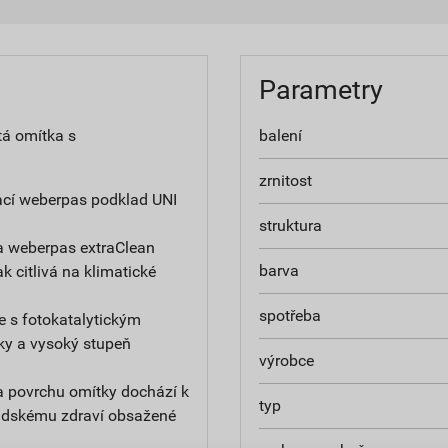
Parametry
tá omítka s
balení
zrnitost
ací weberpas podklad UNI
struktura
a weberpas extraClean
barva
ak citlivá na klimatické
spotřeba
e s fotokatalytickým
ky a vysoký stupeň
výrobce
na povrchu omítky dochází k
typ
 lidskému zdraví obsažené