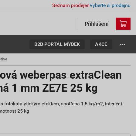
Seznam prodejen
Vyberte si prodejnu
Přihlášení
B2B PORTÁL MYDEK
AKCE
tive
tová weberpas extraClean
aná 1 mm ZE7E 25 kg
s fotokatalytickým efektem, spotřeba 1,5 kg/m2, interiér i
 hmotnost 25 kg