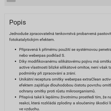
Popis
Jednoduše zpracovatelná tenkovrstvá probarvená pastovi
fotokatalytickým efektem.
Připravená k přímému použití se systémovou penetr
nebo weberpas podklad S.
Díky modifikovanému silikátovému pojivu má omítk
active vlastnosti blízké silikátové omítce, není však t
podmínky při zpracování a zrání.
Unikátní receptura omítky weberpas extraClean activ
efektem zajišťuje dlouhodobou čistotu povrchu omít
ochrany omítky proti růstu mikroorganismů.
Přispívá také k lepšímu životnímu prostředí tím, že 
reakci, která rozkládá zplodiny a sloučeniny škodící
ve vzduchu.