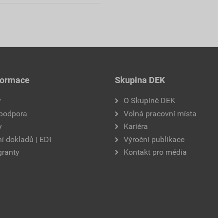
formace
Skupina DEK
y
O Skupině DEK
 podpora
Volná pracovní místa
y
Kariéra
í dokladů | EDI
Výroční publikace
granty
Kontakt pro média