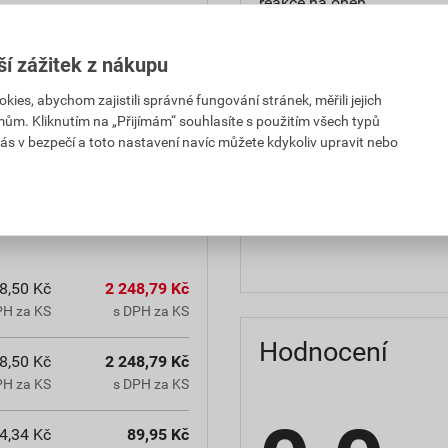
reakce na oheň
teplota zpracování
ší zážitek z nákupu
hmotnost
es, abychom zajistili správné fungování stránek, měřili jejich
mům. Kliknutím na „Přijímám“ souhlasíte s použitím všech typů
občanským zákoníkem č.
typ výrobku
ás v bezpečí a toto nastavení navíc můžete kdykoliv upravit nebo
chranná lhůta.
faktor difuzního odporu
materiálová báze
8,50 Kč
2 248,79 Kč
PH za KS
s DPH za KS
Hodnocení
8,50 Kč
2 248,79 Kč
PH za KS
s DPH za KS
4,34 Kč
89,95 Kč