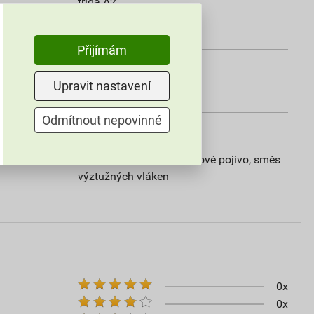
třída A2
od +5°C do +25°C
Přijímám
25 kg
Upravit nastavení
omítky
Odmítnout nepovinné
20
vápencové plnivo, silikátové pojivo, směs
výztužných vláken
0x
0x