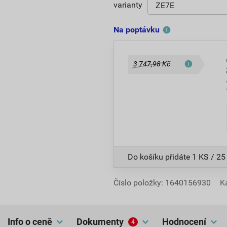
varianty
Na poptávku
3 747,98 Kč
Do košíku přidáte
1 KS / 25
Číslo položky:
1640156930
K
Info o ceně
dokumenty
hodnocení
4