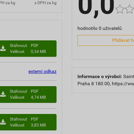
0,0
PH za kg
s DPH za kg
hodnotilo 0 uživatelů
Přidávat 
Stáhnout
PDF
Velikost
0,34 MB
externí odkaz
Informace o výrobci:
Saint
Praha 8 180 00, https://w
Stáhnout
PDF
Velikost
4,74 MB
Stáhnout
PDF
Velikost
3,83 MB