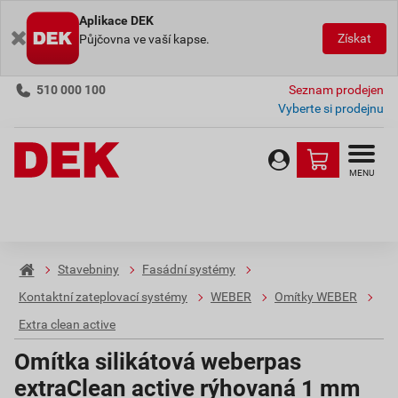
Aplikace DEK
Získat
Půjčovna ve vaší kapse.
510 000 100
Seznam prodejen
Vyberte si prodejnu
MENU
Stavebniny
Fasádní systémy
Kontaktní zateplovací systémy
WEBER
Omítky WEBER
Extra clean active
Omítka silikátová weberpas
extraClean active rýhovaná 1 mm