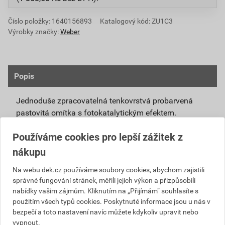
Číslo položky:
1640156893
Katalogový kód: ZU1C3
Výrobky značky:
Weber
Popis
Jednoduše zpracovatelná tenkovrstvá probarvená
pastovitá omítka s fotokatalytickým efektem.
Připravená k přímému použití se systémovou
Používáme cookies pro lepší zážitek z
penetrací weberpas podklad UNI nebo weberpas
nákupu
podklad S.
Díky modifikovanému silikátovému pojivu má
Na webu dek.cz používáme soubory cookies, abychom zajistili
správné fungování stránek, měřili jejich výkon a přizpůsobili
omítka weberpas extraClean active vlastnosti
nabídky vašim zájmům. Kliknutím na „Přijímám“ souhlasíte s
blízké silikátové omítce, není však tak citlivá na
použitím všech typů cookies. Poskytnuté informace jsou u nás v
klimatické podmínky při zpracování a zrání.
bezpečí a toto nastavení navíc můžete kdykoliv upravit nebo
Unikátní receptura omítky weberpas extraClean
vypnout.