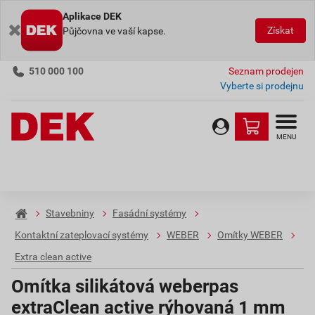
Aplikace DEK
Získat
Půjčovna ve vaší kapse.
510 000 100
Seznam prodejen
Vyberte si prodejnu
MENU
Stavebniny
Fasádní systémy
Kontaktní zateplovací systémy
WEBER
Omítky WEBER
Extra clean active
Omítka silikátová weberpas
extraClean active rýhovaná 1 mm