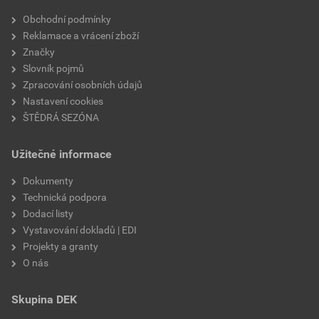
Velikost
3,83 MB
faktor difuzního odporu
20
Obchodní podmínky
Reklamace a vrácení zboží
materiálová báze
vápencové plnivo,
Značky
silikátové pojivo, směs
Slovník pojmů
výztužných vláken
Zpracování osobních údajů
Nastavení cookies
ŠTĚDRÁ SEZÓNA
Užitečné informace
Dokumenty
Technická podpora
Dodací listy
Vystavování dokladů | EDI
Projekty a granty
O nás
Skupina DEK