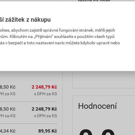
reakce na oheň
teplota zpracování
ší zážitek z nákupu
hmotnost
es, abychom zajistili správné fungování stránek, měřili jejich
mům. Kliknutím na „Přijímám“ souhlasíte s použitím všech typů
občanským zákoníkem č.
typ výrobku
ás v bezpečí a toto nastavení navíc můžete kdykoliv upravit nebo
chranná lhůta.
faktor difuzního odporu
materiálová báze
8,50 Kč
2 248,79 Kč
PH za KS
s DPH za KS
Hodnocení
8,50 Kč
2 248,79 Kč
PH za KS
s DPH za KS
4,34 Kč
89,95 Kč