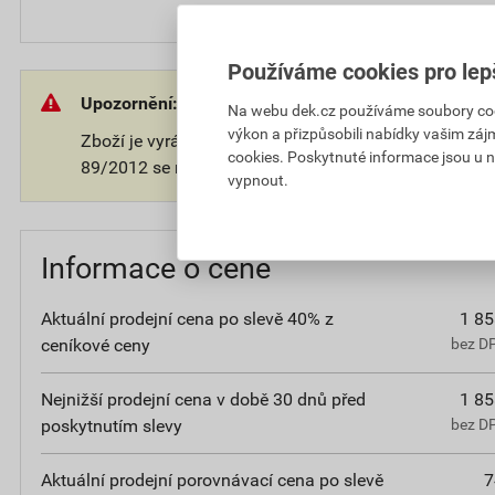
Používáme cookies pro lep
Upozornění:
Na webu dek.cz používáme soubory cooki
výkon a přizpůsobili nabídky vašim záj
Zboží je vyráběno na přání zákazníka. V souladu s 
cookies. Poskytnuté informace jsou u n
89/2012 se na takové zboží nevztahuje 14-ti denní o
vypnout.
Informace o ceně
Aktuální prodejní cena po slevě 40% z
1 85
ceníkové ceny
bez D
Nejnižší prodejní cena v době 30 dnů před
1 85
poskytnutím slevy
bez D
Aktuální prodejní porovnávací cena po slevě
7