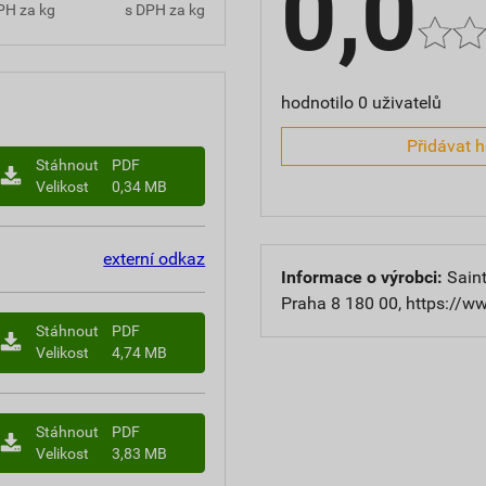
0,0
PH za kg
s DPH za kg
hodnotilo 0 uživatelů
Přidávat 
Stáhnout
PDF
Velikost
0,34 MB
externí odkaz
Informace o výrobci:
Saint
Praha 8 180 00, https://w
Stáhnout
PDF
Velikost
4,74 MB
Stáhnout
PDF
Velikost
3,83 MB