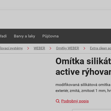
řadí
Barvy a laky
Půjčovna
plovací systémy
WEBER
Omítky WEBER
Extra clean ac
Omítka siliká
active rýhov
modifikovaná silikátová omítka 
exteriér, zrnitá, zrnitost 1 mm,
Podrobný popis