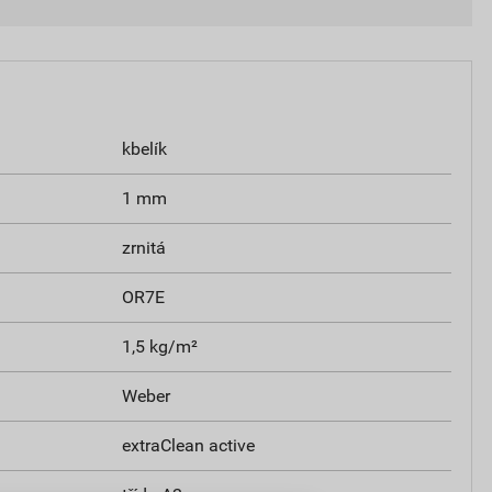
kbelík
1 mm
zrnitá
OR7E
1,5 kg/m²
Weber
extraClean active