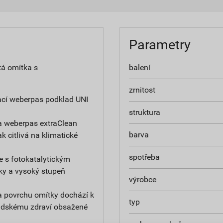
Parametry
tá omítka s
balení
zrnitost
ací weberpas podklad UNI
struktura
a weberpas extraClean
barva
ak citlivá na klimatické
spotřeba
e s fotokatalytickým
ky a vysoký stupeň
výrobce
na povrchu omítky dochází k
typ
 lidskému zdraví obsažené