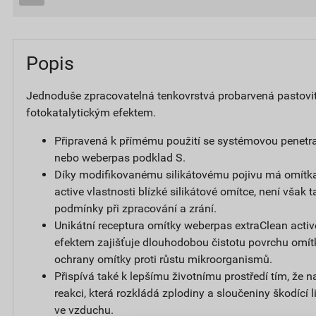
Popis
Jednoduše zpracovatelná tenkovrstvá probarvená pastovi
fotokatalytickým efektem.
Připravená k přímému použití se systémovou penetr
nebo weberpas podklad S.
Díky modifikovanému silikátovému pojivu má omítk
active vlastnosti blízké silikátové omítce, není však t
podmínky při zpracování a zrání.
Unikátní receptura omítky weberpas extraClean activ
efektem zajišťuje dlouhodobou čistotu povrchu omít
ochrany omítky proti růstu mikroorganismů.
Přispívá také k lepšímu životnímu prostředí tím, že 
reakci, která rozkládá zplodiny a sloučeniny škodící
ve vzduchu.