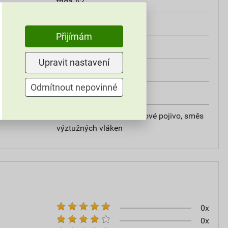
třída A2
od +5°C do +25°C
Přijímám
25 kg
Upravit nastavení
omítky
Odmítnout nepovinné
20
vápencové plnivo, silikátové pojivo, směs
výztužných vláken
0x
0x