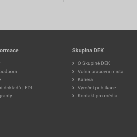
formace
Skupina DEK
y
O Skupině DEK
 podpora
Volná pracovní místa
y
Kariéra
í dokladů | EDI
Výroční publikace
granty
Kontakt pro média