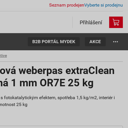
Seznam prodejen
Vyberte si prodejnu
Přihlášení
B2B PORTÁL MYDEK
AKCE
tive
tová weberpas extraClean
aná 1 mm OR7E 25 kg
s fotokatalytickým efektem, spotřeba 1,5 kg/m2, interiér i
 hmotnost 25 kg