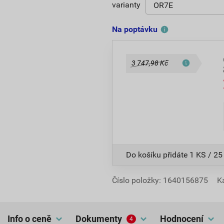
varianty
Na poptávku
3 747,98 Kč
Do košíku přidáte
1 KS / 25
Číslo položky:
1640156875
K
Info o ceně
dokumenty
hodnocení
4