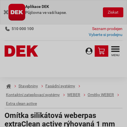
Aplikace DEK
Získat
Půjčovna ve vaší kapse.
510 000 100
Seznam prodejen
Vyberte si prodejnu
MENU
Stavebniny
Fasádní systémy
Kontaktní zateplovací systémy
WEBER
Omítky WEBER
Extra clean active
Omítka silikátová weberpas
extraClean active rýhovaná 1 mm