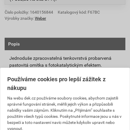
Číslo položky:
1640156844
Katalogový kód: F67BC
Výrobky značky:
Weber
Popis
Jednoduše zpracovatelná tenkovrstvá probarvená
pastovitá omítka s fotokatalytickým efektem.
Připravená k přímému použití se systémovou
Používáme cookies pro lepší zážitek z
penetrací weberpas podklad UNI nebo weberpas
nákupu
podklad S.
Díky modifikovanému silikátovému pojivu má
Na webu dek.cz používáme soubory cookies, abychom zajistili
správné fungování stránek, měřili jejich výkon a přizpůsobili
omítka weberpas extraClean active vlastnosti
nabídky vašim zájmům. Kliknutím na „Přijímám“ souhlasíte s
blízké silikátové omítce, není však tak citlivá na
použitím všech typů cookies. Poskytnuté informace jsou u nás v
klimatické podmínky při zpracování a zrání.
bezpečí a toto nastavení navíc můžete kdykoliv upravit nebo
Unikátní receptura omítky weberpas extraClean
vypnout.