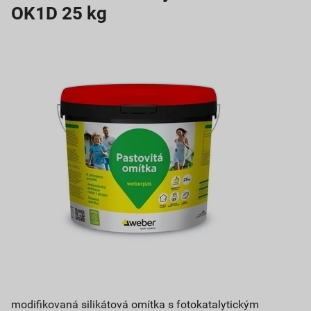
OK1D 25 kg
modifikovaná silikátová omítka s fotokatalytickým