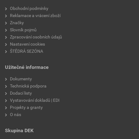
Velikost
3,83 MB
faktor difuzního odporu
20
Obchodní podmínky
Reklamace a vrácení zboží
materiálová báze
vápencové plnivo,
Značky
silikátové pojivo, směs
Slovník pojmů
výztužných vláken
Zpracování osobních údajů
Nastavení cookies
ŠTĚDRÁ SEZÓNA
Užitečné informace
Dokumenty
Technická podpora
Dodací listy
Vystavování dokladů | EDI
Projekty a granty
O nás
Skupina DEK