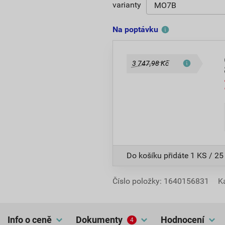
varianty
Na poptávku
3 747,98 Kč
Do košíku přidáte
1 KS / 25
Číslo položky:
1640156831
K
Info o ceně
dokumenty
hodnocení
4