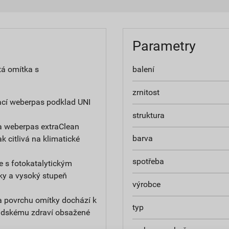
Parametry
tá omítka s
balení
zrnitost
ací weberpas podklad UNI
struktura
a weberpas extraClean
barva
ak citlivá na klimatické
spotřeba
e s fotokatalytickým
ky a vysoký stupeň
výrobce
na povrchu omítky dochází k
typ
 lidskému zdraví obsažené