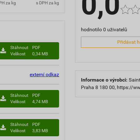
0,0
PH za kg
s DPH za kg
hodnotilo 0 uživatelů
Přidávat 
Stáhnout
PDF
Velikost
0,34 MB
externí odkaz
Informace o výrobci:
Saint
Praha 8 180 00, https://w
Stáhnout
PDF
Velikost
4,74 MB
Stáhnout
PDF
Velikost
3,83 MB