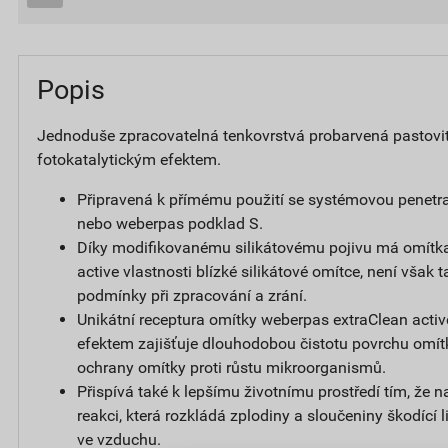
Popis
Jednoduše zpracovatelná tenkovrstvá probarvená pastovi
fotokatalytickým efektem.
Připravená k přímému použití se systémovou penetr
nebo weberpas podklad S.
Díky modifikovanému silikátovému pojivu má omítk
active vlastnosti blízké silikátové omítce, není však t
podmínky při zpracování a zrání.
Unikátní receptura omítky weberpas extraClean activ
efektem zajišťuje dlouhodobou čistotu povrchu omít
ochrany omítky proti růstu mikroorganismů.
Přispívá také k lepšímu životnímu prostředí tím, že 
reakci, která rozkládá zplodiny a sloučeniny škodící
ve vzduchu.