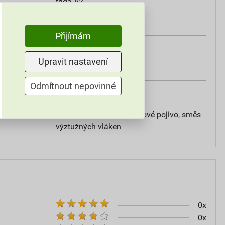
třída A2
od +5°C do +25°C
Přijímám
25 kg
Upravit nastavení
omítky
Odmítnout nepovinné
20
vápencové plnivo, silikátové pojivo, směs
výztužných vláken
0x
0x