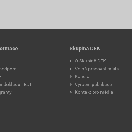
formace
Skupina DEK
y
O Skupině DEK
 podpora
Volná pracovní místa
y
Kariéra
í dokladů | EDI
Výroční publikace
granty
Kontakt pro média