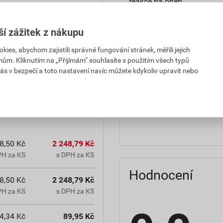
reakce na oheň
teplota zpracování
ší zážitek z nákupu
hmotnost
es, abychom zajistili správné fungování stránek, měřili jejich
mům. Kliknutím na „Přijímám“ souhlasíte s použitím všech typů
občanským zákoníkem č.
typ výrobku
ás v bezpečí a toto nastavení navíc můžete kdykoliv upravit nebo
chranná lhůta.
faktor difuzního odporu
materiálová báze
8,50 Kč
2 248,79 Kč
PH za KS
s DPH za KS
Hodnocení
8,50 Kč
2 248,79 Kč
PH za KS
s DPH za KS
4,34 Kč
89,95 Kč