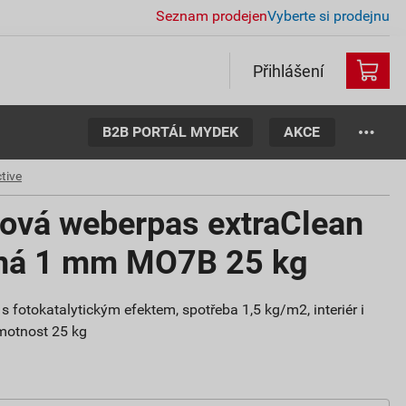
Seznam prodejen
Vyberte si prodejnu
Přihlášení
B2B PORTÁL MYDEK
AKCE
tive
tová weberpas extraClean
aná 1 mm MO7B 25 kg
s fotokatalytickým efektem, spotřeba 1,5 kg/m2, interiér i
 hmotnost 25 kg