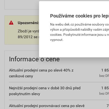
Používáme cookies pro lep
Upozornění:
Na webu dek.cz používáme soubory cooki
výkon a přizpůsobili nabídky vašim záj
Zboží je vyráběno na přání zákazníka. V souladu s 
cookies. Poskytnuté informace jsou u n
89/2012 se na takové zboží nevztahuje 14-ti denní o
vypnout.
Informace o ceně
Aktuální prodejní cena po slevě 40% z
1 85
ceníkové ceny
bez D
Nejnižší prodejní cena v době 30 dnů před
1 85
poskytnutím slevy
bez D
Aktuální prodejní porovnávací cena po slevě
7