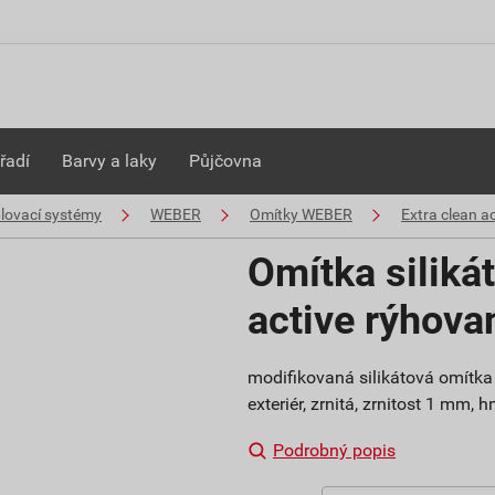
řadí
Barvy a laky
Půjčovna
plovací systémy
WEBER
Omítky WEBER
Extra clean ac
Omítka siliká
active rýhov
modifikovaná silikátová omítka 
exteriér, zrnitá, zrnitost 1 mm,
Podrobný popis