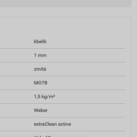
kbelík
1 mm
zrnitá
MO7B
1,5 kg/m²
Weber
extraClean active