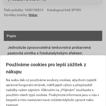
Číslo položky:
1640156813
Katalogový kód: 0FY0V
Výrobky značky:
Weber
Popis
Jednoduše zpracovatelná tenkovrstvá probarvená
pastovitá omítka s fotokatalytickým efektem.
Připravená k přímému použití se systémovou
Používáme cookies pro lepší zážitek z
penetrací weberpas podklad UNI nebo weberpas
nákupu
podklad S.
Díky modifikovanému silikátovému pojivu má
Na webu dek.cz používáme soubory cookies, abychom zajistili
správné fungování stránek, měřili jejich výkon a přizpůsobili
omítka weberpas extraClean active vlastnosti
nabídky vašim zájmům. Kliknutím na „Přijímám“ souhlasíte s
blízké silikátové omítce, není však tak citlivá na
použitím všech typů cookies. Poskytnuté informace jsou u nás v
klimatické podmínky při zpracování a zrání.
bezpečí a toto nastavení navíc můžete kdykoliv upravit nebo
Unikátní receptura omítky weberpas extraClean
vypnout.