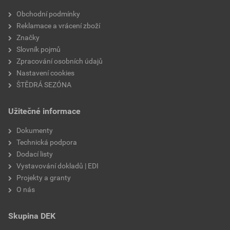
Velikost
3,83 MB
faktor difuzního odporu
20
Obchodní podmínky
Reklamace a vrácení zboží
materiálová báze
vápencové plnivo,
Značky
silikátové pojivo, směs
Slovník pojmů
výztužných vláken
Zpracování osobních údajů
Nastavení cookies
ŠTĚDRÁ SEZÓNA
Užitečné informace
Dokumenty
Technická podpora
Dodací listy
Vystavování dokladů | EDI
Projekty a granty
O nás
Skupina DEK