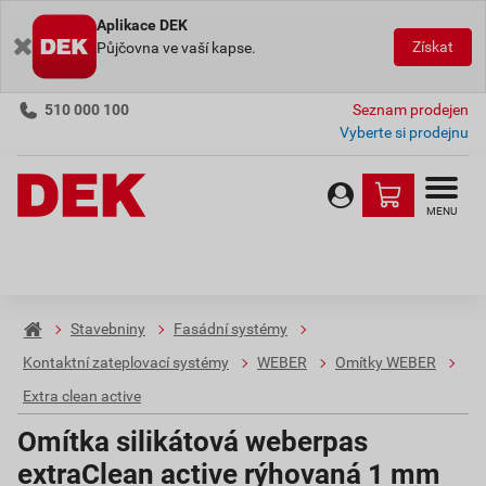
Aplikace DEK
Získat
Půjčovna ve vaší kapse.
510 000 100
Seznam prodejen
Vyberte si prodejnu
MENU
Stavebniny
Fasádní systémy
Kontaktní zateplovací systémy
WEBER
Omítky WEBER
Extra clean active
Omítka silikátová weberpas
extraClean active rýhovaná 1 mm