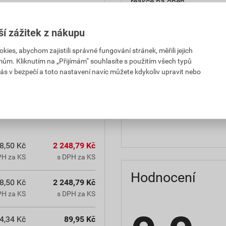
reakce na oheň
teplota zpracování
ší zážitek z nákupu
hmotnost
es, abychom zajistili správné fungování stránek, měřili jejich
mům. Kliknutím na „Přijímám“ souhlasíte s použitím všech typů
občanským zákoníkem č.
typ výrobku
ás v bezpečí a toto nastavení navíc můžete kdykoliv upravit nebo
chranná lhůta.
faktor difuzního odporu
materiálová báze
8,50 Kč
2 248,79 Kč
PH za KS
s DPH za KS
Hodnocení
8,50 Kč
2 248,79 Kč
PH za KS
s DPH za KS
4,34 Kč
89,95 Kč