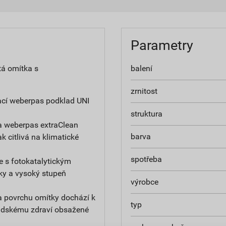
Parametry
tá omítka s
balení
zrnitost
ací weberpas podklad UNI
struktura
a weberpas extraClean
barva
ak citlivá na klimatické
spotřeba
e s fotokatalytickým
ky a vysoký stupeň
výrobce
na povrchu omítky dochází k
typ
 lidskému zdraví obsažené