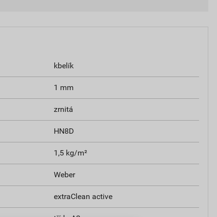
kbelík
1 mm
zrnitá
HN8D
1,5 kg/m²
Weber
extraClean active