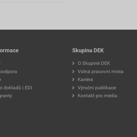
formace
Skupina DEK
y
O Skupině DEK
 podpora
Volná pracovní místa
y
Kariéra
í dokladů | EDI
Výroční publikace
granty
Kontakt pro média