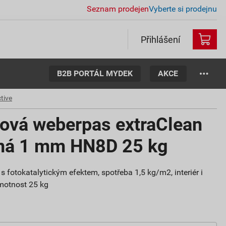
Seznam prodejen
Vyberte si prodejnu
Přihlášení
B2B PORTÁL MYDEK
AKCE
tive
tová weberpas extraClean
aná 1 mm HN8D 25 kg
s fotokatalytickým efektem, spotřeba 1,5 kg/m2, interiér i
 hmotnost 25 kg