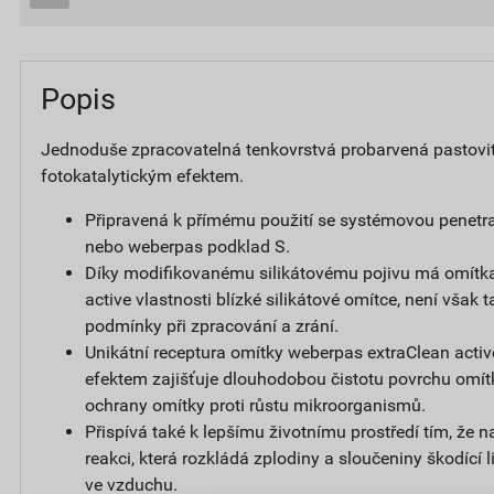
Popis
Jednoduše zpracovatelná tenkovrstvá probarvená pastovi
fotokatalytickým efektem.
Připravená k přímému použití se systémovou penetr
nebo weberpas podklad S.
Díky modifikovanému silikátovému pojivu má omítk
active vlastnosti blízké silikátové omítce, není však t
podmínky při zpracování a zrání.
Unikátní receptura omítky weberpas extraClean activ
efektem zajišťuje dlouhodobou čistotu povrchu omít
ochrany omítky proti růstu mikroorganismů.
Přispívá také k lepšímu životnímu prostředí tím, že 
reakci, která rozkládá zplodiny a sloučeniny škodící
ve vzduchu.