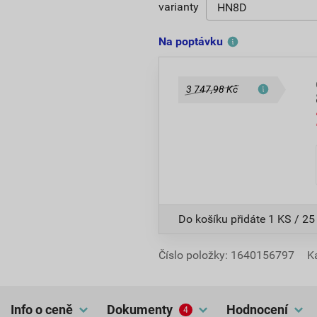
varianty
Na poptávku
3 747,98 Kč
Do košíku přidáte
1 KS / 25
Číslo položky:
1640156797
K
Info o ceně
dokumenty
hodnocení
4