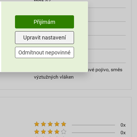
třída A2
od +5°C do +25°C
Přijímám
25 kg
Upravit nastavení
omítky
Odmítnout nepovinné
20
vápencové plnivo, silikátové pojivo, směs
výztužných vláken
0x
0x