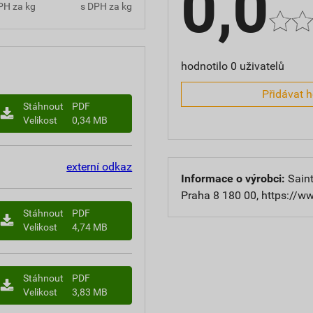
0,0
PH za kg
s DPH za kg
hodnotilo 0 uživatelů
Přidávat 
Stáhnout
PDF
Velikost
0,34 MB
externí odkaz
Informace o výrobci:
Saint
Praha 8 180 00, https://w
Stáhnout
PDF
Velikost
4,74 MB
Stáhnout
PDF
Velikost
3,83 MB