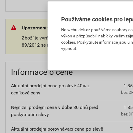
Používáme cookies pro lep
Upozornění:
Na webu dek.cz používáme soubory cooki
výkon a přizpůsobili nabídky vašim záj
Zboží je vyráběno na přání zákazníka. V souladu s 
cookies. Poskytnuté informace jsou u n
89/2012 se na takové zboží nevztahuje 14-ti denní o
vypnout.
Informace o ceně
Aktuální prodejní cena po slevě 40% z
1 85
ceníkové ceny
bez D
Nejnižší prodejní cena v době 30 dnů před
1 85
poskytnutím slevy
bez D
Aktuální prodejní porovnávací cena po slevě
7