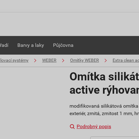
řadí
Barvy a laky
Půjčovna
plovací systémy
WEBER
Omítky WEBER
Extra clean ac
Omítka siliká
active rýhov
modifikovaná silikátová omítka 
exteriér, zrnitá, zrnitost 1 mm,
Podrobný popis