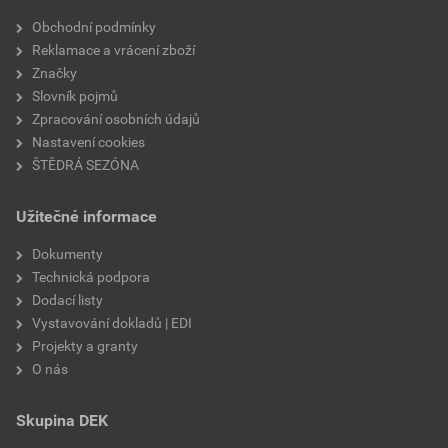
Velikost
3,83 MB
faktor difuzního odporu
20
Obchodní podmínky
Reklamace a vrácení zboží
materiálová báze
vápencové plnivo,
Značky
silikátové pojivo, směs
Slovník pojmů
výztužných vláken
Zpracování osobních údajů
Nastavení cookies
ŠTĚDRÁ SEZÓNA
Užitečné informace
Dokumenty
Technická podpora
Dodací listy
Vystavování dokladů | EDI
Projekty a granty
O nás
Skupina DEK