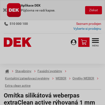
Aplikace DEK
Získat
Půjčovna ve vaší kapse.
510 000 100
Seznam prodejen
Vyberte si prodejnu
MENU
Stavebniny
Fasádní systémy
Kontaktní zateplovací systémy
WEBER
Omítky WEBER
Extra clean active
Omítka silikátová weberpas
extraClean active rýhovaná 1 mm