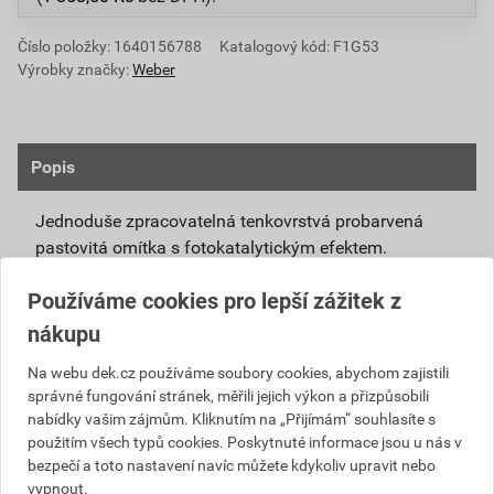
Číslo položky:
1640156788
Katalogový kód: F1G53
Výrobky značky:
Weber
Popis
Jednoduše zpracovatelná tenkovrstvá probarvená
pastovitá omítka s fotokatalytickým efektem.
Připravená k přímému použití se systémovou
Používáme cookies pro lepší zážitek z
penetrací weberpas podklad UNI nebo weberpas
nákupu
podklad S.
Díky modifikovanému silikátovému pojivu má
Na webu dek.cz používáme soubory cookies, abychom zajistili
správné fungování stránek, měřili jejich výkon a přizpůsobili
omítka weberpas extraClean active vlastnosti
nabídky vašim zájmům. Kliknutím na „Přijímám“ souhlasíte s
blízké silikátové omítce, není však tak citlivá na
použitím všech typů cookies. Poskytnuté informace jsou u nás v
klimatické podmínky při zpracování a zrání.
bezpečí a toto nastavení navíc můžete kdykoliv upravit nebo
Unikátní receptura omítky weberpas extraClean
vypnout.