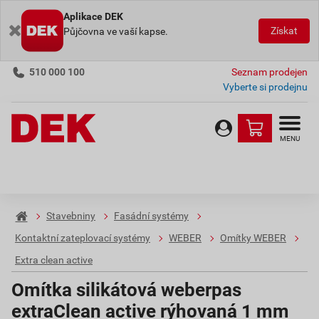
Aplikace DEK
Získat
Půjčovna ve vaší kapse.
510 000 100
Seznam prodejen
Vyberte si prodejnu
MENU
Stavebniny
Fasádní systémy
Kontaktní zateplovací systémy
WEBER
Omítky WEBER
Extra clean active
Omítka silikátová weberpas
extraClean active rýhovaná 1 mm