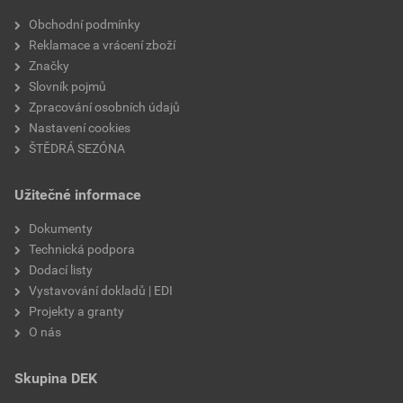
Velikost
3,83 MB
faktor difuzního odporu
20
Obchodní podmínky
Reklamace a vrácení zboží
materiálová báze
vápencové plnivo,
Značky
silikátové pojivo, směs
Slovník pojmů
výztužných vláken
Zpracování osobních údajů
Nastavení cookies
ŠTĚDRÁ SEZÓNA
Užitečné informace
Dokumenty
Technická podpora
Dodací listy
Vystavování dokladů | EDI
Projekty a granty
O nás
Skupina DEK