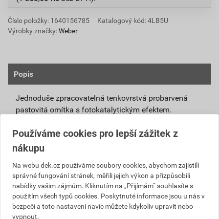
Číslo položky:
1640156785
Katalogový kód: 4LB5U
Výrobky značky:
Weber
Popis
Jednoduše zpracovatelná tenkovrstvá probarvená
pastovitá omítka s fotokatalytickým efektem.
Připravená k přímému použití se systémovou
Používáme cookies pro lepší zážitek z
penetrací weberpas podklad UNI nebo weberpas
nákupu
podklad S.
Díky modifikovanému silikátovému pojivu má
Na webu dek.cz používáme soubory cookies, abychom zajistili
správné fungování stránek, měřili jejich výkon a přizpůsobili
omítka weberpas extraClean active vlastnosti
nabídky vašim zájmům. Kliknutím na „Přijímám“ souhlasíte s
blízké silikátové omítce, není však tak citlivá na
použitím všech typů cookies. Poskytnuté informace jsou u nás v
klimatické podmínky při zpracování a zrání.
bezpečí a toto nastavení navíc můžete kdykoliv upravit nebo
Unikátní receptura omítky weberpas extraClean
vypnout.