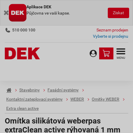
Aplikace DEK
Získat
Půjčovna ve vaší kapse.
510 000 100
Seznam prodejen
Vyberte si prodejnu
MENU
Stavebniny
Fasádní systémy
Kontaktní zateplovací systémy
WEBER
Omítky WEBER
Extra clean active
Omítka silikátová weberpas
extraClean active rýhovaná 1 mm