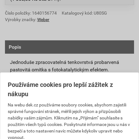
Číslo položky:
1640156774
Katalogový kód: U80SG
Výrobky značky:
Weber
Popis
Jednoduše zpracovatelná tenkovrstvá probarvená
pastovitá omítka s fotokatalytickým efektem.
Připravená k přímému použití se systémovou
Používáme cookies pro lepší zážitek z
penetrací weberpas podklad UNI nebo weberpas
nákupu
podklad S.
Díky modifikovanému silikátovému pojivu má
Na webu dek.cz používáme soubory cookies, abychom zajistili
správné fungování stránek, měřili jejich výkon a přizpůsobili
omítka weberpas extraClean active vlastnosti
nabídky vašim zájmům. Kliknutím na „Přijímám“ souhlasíte s
blízké silikátové omítce, není však tak citlivá na
použitím všech typů cookies. Poskytnuté informace jsou u nás v
klimatické podmínky při zpracování a zrání.
bezpečí a toto nastavení navíc můžete kdykoliv upravit nebo
Unikátní receptura omítky weberpas extraClean
vypnout.