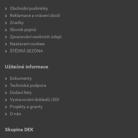
Velikost
3,83 MB
faktor difuzního odporu
20
Obchodní podmínky
Reklamace a vrácení zboží
materiálová báze
vápencové plnivo,
Značky
silikátové pojivo, směs
Slovník pojmů
výztužných vláken
Zpracování osobních údajů
Nastavení cookies
ŠTĚDRÁ SEZÓNA
Užitečné informace
Dokumenty
Technická podpora
Dodací listy
Vystavování dokladů | EDI
Projekty a granty
O nás
Skupina DEK