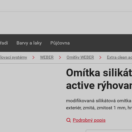
řadí
Barvy a laky
Půjčovna
plovací systémy
WEBER
Omítky WEBER
Extra clean ac
Omítka siliká
active rýhov
modifikovaná silikátová omítka 
exteriér, zrnitá, zrnitost 1 mm,
Podrobný popis