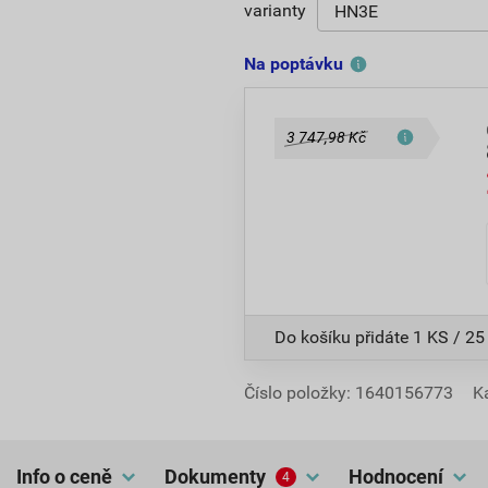
varianty
Na poptávku
3 747,98 Kč
Do košíku přidáte
1 KS / 25
Číslo položky:
1640156773
K
Info o ceně
dokumenty
hodnocení
4