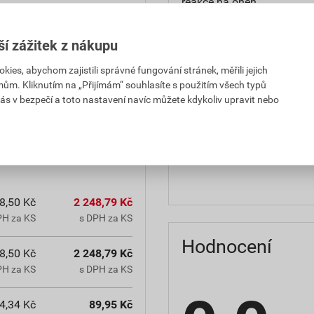
reakce na oheň
teplota zpracování
ší zážitek z nákupu
hmotnost
es, abychom zajistili správné fungování stránek, měřili jejich
mům. Kliknutím na „Přijímám“ souhlasíte s použitím všech typů
občanským zákoníkem č.
typ výrobku
ás v bezpečí a toto nastavení navíc můžete kdykoliv upravit nebo
chranná lhůta.
faktor difuzního odporu
materiálová báze
8,50 Kč
2 248,79 Kč
PH za KS
s DPH za KS
Hodnocení
8,50 Kč
2 248,79 Kč
PH za KS
s DPH za KS
4,34 Kč
89,95 Kč