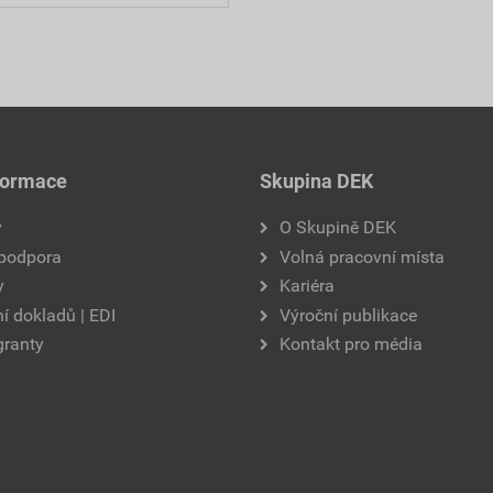
formace
Skupina DEK
y
O Skupině DEK
 podpora
Volná pracovní místa
y
Kariéra
í dokladů | EDI
Výroční publikace
granty
Kontakt pro média