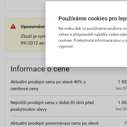
Používáme cookies pro lep
Upozornění:
Na webu dek.cz používáme soubory cooki
výkon a přizpůsobili nabídky vašim záj
Zboží je vyráběno na přání zákazníka. V souladu s 
cookies. Poskytnuté informace jsou u n
89/2012 se na takové zboží nevztahuje 14-ti denní o
vypnout.
Informace o ceně
Aktuální prodejní cena po slevě 40% z
1 85
ceníkové ceny
bez D
Nejnižší prodejní cena v době 30 dnů před
1 85
poskytnutím slevy
bez D
Aktuální prodejní porovnávací cena po slevě
7