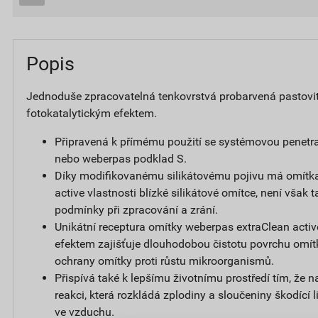
Popis
Jednoduše zpracovatelná tenkovrstvá probarvená pastovi
fotokatalytickým efektem.
Připravená k přímému použití se systémovou penetr
nebo weberpas podklad S.
Díky modifikovanému silikátovému pojivu má omítk
active vlastnosti blízké silikátové omítce, není však t
podmínky při zpracování a zrání.
Unikátní receptura omítky weberpas extraClean activ
efektem zajišťuje dlouhodobou čistotu povrchu omít
ochrany omítky proti růstu mikroorganismů.
Přispívá také k lepšímu životnímu prostředí tím, že 
reakci, která rozkládá zplodiny a sloučeniny škodící
ve vzduchu.