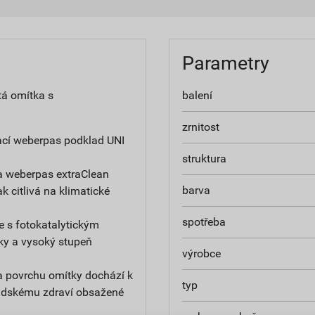
Parametry
tá omítka s
balení
zrnitost
ací weberpas podklad UNI
struktura
a weberpas extraClean
barva
ak citlivá na klimatické
spotřeba
e s fotokatalytickým
ky a vysoký stupeň
výrobce
na povrchu omítky dochází k
typ
 lidskému zdraví obsažené