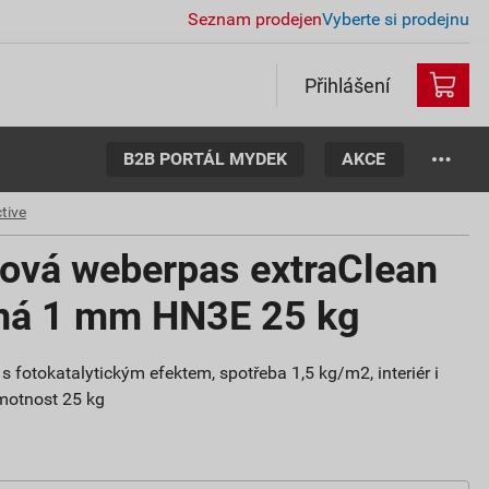
Seznam prodejen
Vyberte si prodejnu
Přihlášení
B2B PORTÁL MYDEK
AKCE
tive
tová weberpas extraClean
aná 1 mm HN3E 25 kg
s fotokatalytickým efektem, spotřeba 1,5 kg/m2, interiér i
 hmotnost 25 kg