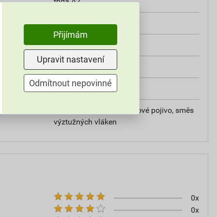
třída A2
od +5°C do +25°C
Přijímám
25 kg
Upravit nastavení
omítky
Odmítnout nepovinné
20
vápencové plnivo, silikátové pojivo, směs
výztužných vláken
0x
0x