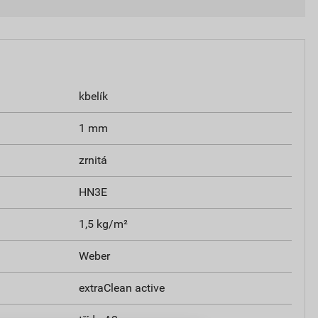
kbelík
1 mm
zrnitá
HN3E
1,5 kg/m²
Weber
extraClean active