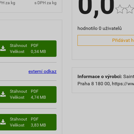
0,0
PH za kg
s DPH za kg
hodnotilo 0 uživatelů
Přidávat 
Stáhnout
PDF
Velikost
0,34 MB
externí odkaz
Informace o výrobci:
Saint
Praha 8 180 00, https://w
Stáhnout
PDF
Velikost
4,74 MB
Stáhnout
PDF
Velikost
3,83 MB