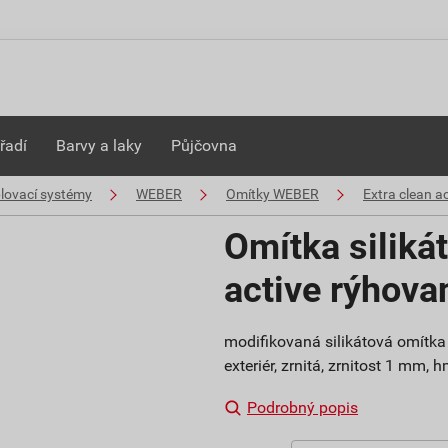
řadí
Barvy a laky
Půjčovna
plovací systémy
WEBER
Omítky WEBER
Extra clean ac
Omítka siliká
active rýhov
modifikovaná silikátová omítka 
exteriér, zrnitá, zrnitost 1 mm,
Podrobný popis