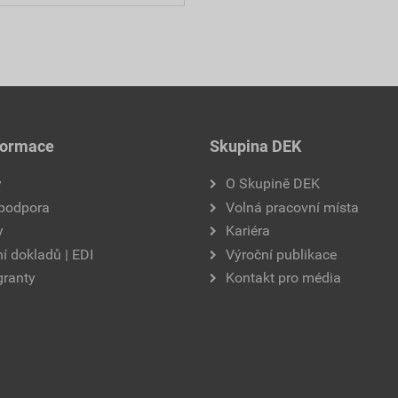
formace
Skupina DEK
y
O Skupině DEK
 podpora
Volná pracovní místa
y
Kariéra
í dokladů | EDI
Výroční publikace
granty
Kontakt pro média