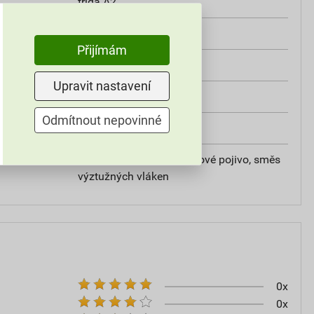
třída A2
od +5°C do +25°C
Přijímám
25 kg
Upravit nastavení
omítky
Odmítnout nepovinné
20
vápencové plnivo, silikátové pojivo, směs
výztužných vláken
0x
0x