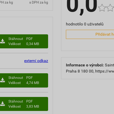
0,0
PH za kg
s DPH za kg
hodnotilo 0 uživatelů
Přidávat 
Stáhnout
PDF
Velikost
0,34 MB
externí odkaz
Informace o výrobci:
Saint
Praha 8 180 00, https://w
Stáhnout
PDF
Velikost
4,74 MB
Stáhnout
PDF
Velikost
3,83 MB