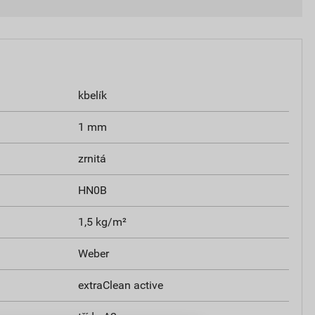
kbelík
1 mm
zrnitá
HN0B
1,5 kg/m²
Weber
extraClean active