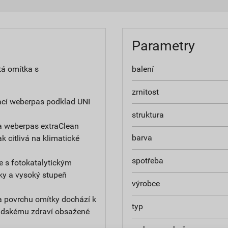
Parametry
tá omítka s
balení
zrnitost
ací weberpas podklad UNI
struktura
a weberpas extraClean
barva
ak citlivá na klimatické
spotřeba
e s fotokatalytickým
ky a vysoký stupeň
výrobce
na povrchu omítky dochází k
typ
 lidskému zdraví obsažené