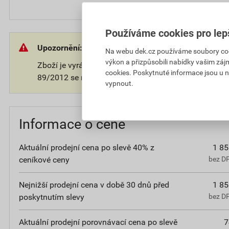
Používáme cookies pro lep
Upozornění:
Na webu dek.cz používáme soubory cooki
výkon a přizpůsobili nabídky vašim záj
Zboží je vyráběno na přání zákazníka. V souladu s 
cookies. Poskytnuté informace jsou u n
89/2012 se na takové zboží nevztahuje 14-ti denní o
vypnout.
Informace o ceně
Aktuální prodejní cena po slevě 40% z
1 85
ceníkové ceny
bez D
Nejnižší prodejní cena v době 30 dnů před
1 85
poskytnutím slevy
bez D
Aktuální prodejní porovnávací cena po slevě
7