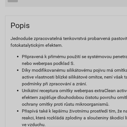
Popis
Jednoduše zpracovatelná tenkovrstvá probarvená pastovi
fotokatalytickým efektem.
Připravená k přímému použití se systémovou penetr
nebo weberpas podklad S.
Díky modifikovanému silikátovému pojivu má omítk
active vlastnosti blízké silikátové omítce, není však t
podmínky při zpracování a zrání.
Unikátní receptura omítky weberpas extraClean activ
efektem zajišťuje dlouhodobou čistotu povrchu omít
ochrany omítky proti růstu mikroorganismů.
Přispívá také k lepšímu životnímu prostředí tím, že 
reakci, která rozkládá zplodiny a sloučeniny škodící
ve vzduchu.