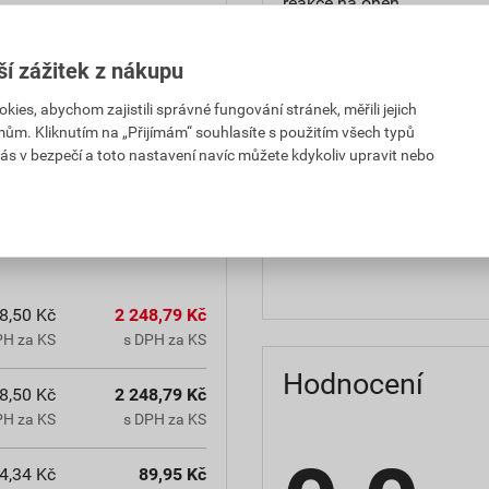
reakce na oheň
teplota zpracování
ší zážitek z nákupu
hmotnost
es, abychom zajistili správné fungování stránek, měřili jejich
mům. Kliknutím na „Přijímám“ souhlasíte s použitím všech typů
občanským zákoníkem č.
typ výrobku
ás v bezpečí a toto nastavení navíc můžete kdykoliv upravit nebo
chranná lhůta.
faktor difuzního odporu
materiálová báze
8,50 Kč
2 248,79 Kč
PH za KS
s DPH za KS
Hodnocení
8,50 Kč
2 248,79 Kč
PH za KS
s DPH za KS
4,34 Kč
89,95 Kč