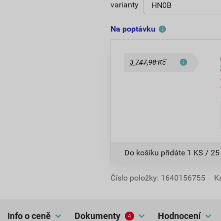
varianty
Na poptávku
3 747,98 Kč
Do košíku přidáte
1 KS / 25
Číslo položky:
1640156755
K
Info o ceně
dokumenty
hodnocení
4