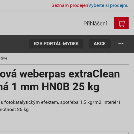
Seznam prodejen
Vyberte si prodejnu
Přihlášení
B2B PORTÁL MYDEK
AKCE
tive
tová weberpas extraClean
aná 1 mm HN0B 25 kg
s fotokatalytickým efektem, spotřeba 1,5 kg/m2, interiér i
 hmotnost 25 kg