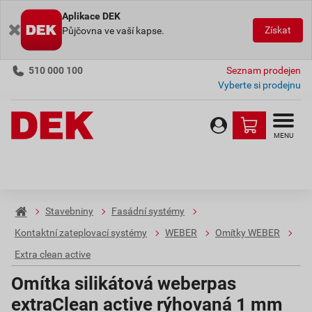
Aplikace DEK
Získat
Půjčovna ve vaší kapse.
510 000 100
Seznam prodejen
Vyberte si prodejnu
MENU
Stavebniny
Fasádní systémy
Kontaktní zateplovací systémy
WEBER
Omítky WEBER
Extra clean active
Omítka silikátová weberpas
extraClean active rýhovaná 1 mm