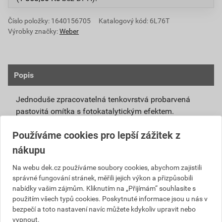
Číslo položky:
1640156705
Katalogový kód: 6L76T
Výrobky značky:
Weber
Popis
Jednoduše zpracovatelná tenkovrstvá probarvená
pastovitá omítka s fotokatalytickým efektem.
Připravená k přímému použití se systémovou
Používáme cookies pro lepší zážitek z
penetrací weberpas podklad UNI nebo weberpas
nákupu
podklad S.
Díky modifikovanému silikátovému pojivu má
Na webu dek.cz používáme soubory cookies, abychom zajistili
správné fungování stránek, měřili jejich výkon a přizpůsobili
omítka weberpas extraClean active vlastnosti
nabídky vašim zájmům. Kliknutím na „Přijímám“ souhlasíte s
blízké silikátové omítce, není však tak citlivá na
použitím všech typů cookies. Poskytnuté informace jsou u nás v
klimatické podmínky při zpracování a zrání.
bezpečí a toto nastavení navíc můžete kdykoliv upravit nebo
Unikátní receptura omítky weberpas extraClean
vypnout.