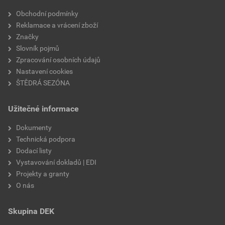
Velikost
3,83 MB
faktor difuzního odporu
20
Obchodní podmínky
Reklamace a vrácení zboží
materiálová báze
vápencové plnivo,
Značky
silikátové pojivo, směs
Slovník pojmů
výztužných vláken
Zpracování osobních údajů
Nastavení cookies
ŠTĚDRÁ SEZÓNA
Užitečné informace
Dokumenty
Technická podpora
Dodací listy
Vystavování dokladů | EDI
Projekty a granty
O nás
Skupina DEK