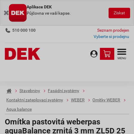
Aplikace DEK
Získat
Půjčovna ve vaší kapse.
510 000 100
Seznam prodejen
Vyberte si prodejnu
MENU
Stavebniny
Fasádní systémy
Kontaktní zateplovací systémy
WEBER
Omítky WEBER
Aqua balance
Omítka pastovitá weberpas
aquaBalance zrnitá 3 mm ZL5D 25