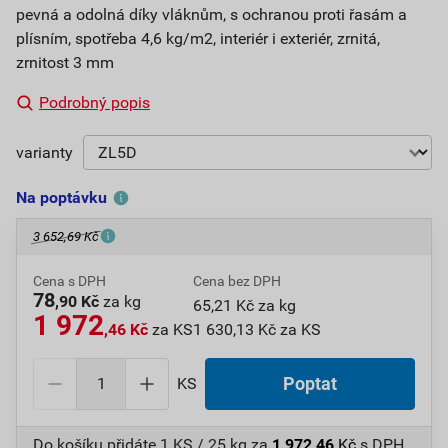
pevná a odolná díky vláknům, s ochranou proti řasám a
plísním, spotřeba 4,6 kg/m2, interiér i exteriér, zrnitá,
zrnitost 3 mm
Podrobný popis
varianty
Na poptávku
3 652,69 Kč
Cena s DPH
Cena bez DPH
78
,90 Kč
za kg
65,21 Kč za kg
1 972
,46 Kč
za KS
1 630,13 Kč za KS
KS
Poptat
Do košíku přidáte
1 KS / 25 kg
za
1 972,46
Kč
s DPH