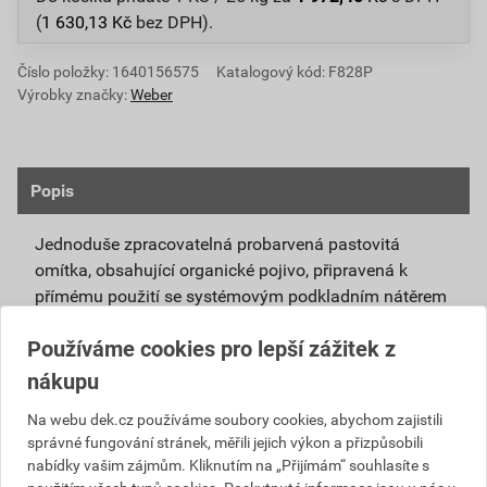
(
1 630,13
Kč
bez DPH).
Číslo položky:
1640156575
Katalogový kód: F828P
Výrobky značky:
Weber
Popis
Jednoduše zpracovatelná probarvená pastovitá
omítka, obsahující organické pojivo, připravená k
přímému použití se systémovým podkladním nátěrem
weberpas podklad UNI.
Používáme cookies pro lepší zážitek z
Vlivem ochlazování vnějšího souvrství
nákupu
zateplovacích systémů v nočních hodinách,
dochází ke kondenzaci vody na povrchu, která
Na webu dek.cz používáme soubory cookies, abychom zajistili
správné fungování stránek, měřili jejich výkon a přizpůsobili
vytváří živnou půdu pro růst nevzhledných řas.
nabídky vašim zájmům. Kliknutím na „Přijímám“ souhlasíte s
Povrch omítky weberpas aquaBalance dokáže