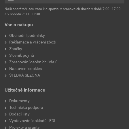
hmotnost
25 kg
Naši operátoři jsou vám k dispozici v pracovních dnech v době 7:00–17:00
Environmentální prohlášení výrobku
a v sobotu 7:00–11:30.
EPD SG Weber Omítky
typ výrobku
omítky
Vše o nákupu
Stáhnout
PDF
Velikost
3,83 MB
faktor difuzního odporu
60–80
Obchodní podmínky
Reklamace a vrácení zboží
Značky
Slovník pojmů
Zpracování osobních údajů
Nastavení cookies
ŠTĚDRÁ SEZÓNA
Užitečné informace
Dokumenty
Technická podpora
Dodací listy
Vystavování dokladů | EDI
Projekty a granty