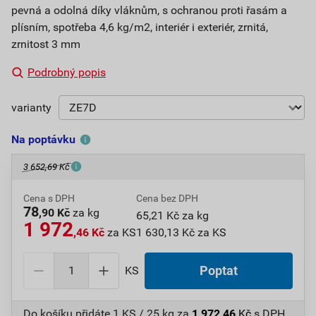
pevná a odolná díky vláknům, s ochranou proti řasám a
plísním, spotřeba 4,6 kg/m2, interiér i exteriér, zrnitá,
zrnitost 3 mm
Podrobný popis
varianty
Na poptávku
3 652,69 Kč
Cena s DPH
Cena bez DPH
78
,90 Kč
za kg
65,21 Kč za kg
1 972
,46 Kč
za KS
1 630,13 Kč za KS
KS
Poptat
Do košíku přidáte
1 KS / 25 kg
za
1 972,46
Kč
s DPH