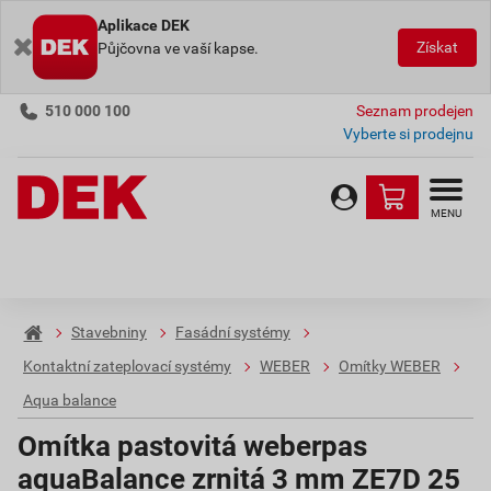
Aplikace DEK
Získat
Půjčovna ve vaší kapse.
510 000 100
Seznam prodejen
Vyberte si prodejnu
MENU
Stavebniny
Fasádní systémy
Kontaktní zateplovací systémy
WEBER
Omítky WEBER
Aqua balance
Omítka pastovitá weberpas
aquaBalance zrnitá 3 mm ZE7D 25