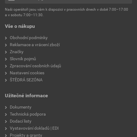
hmotnost
25 kg
Naši operátoři jsou vám k dispozici v pracovních dnech v době 7:00–17:00
Environmentální prohlášení výrobku
a v sobotu 7:00–11:30.
EPD SG Weber Omítky
typ výrobku
omítky
Vše o nákupu
Stáhnout
PDF
Velikost
3,83 MB
faktor difuzního odporu
60–80
Obchodní podmínky
Reklamace a vrácení zboží
Značky
Slovník pojmů
Zpracování osobních údajů
Nastavení cookies
ŠTĚDRÁ SEZÓNA
Užitečné informace
Dokumenty
Technická podpora
Dodací listy
Vystavování dokladů | EDI
Projekty a granty