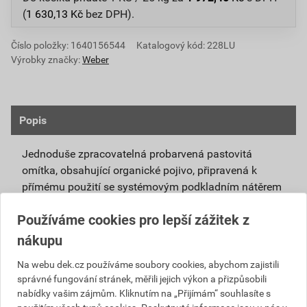
(
1 630,13
Kč
bez DPH).
Číslo položky:
1640156544
Katalogový kód: 228LU
Výrobky značky:
Weber
Popis
Jednoduše zpracovatelná probarvená pastovitá
omítka, obsahující organické pojivo, připravená k
přímému použití se systémovým podkladním nátěrem
weberpas podklad UNI.
Používáme cookies pro lepší zážitek z
Vlivem ochlazování vnějšího souvrství
nákupu
zateplovacích systémů v nočních hodinách,
dochází ke kondenzaci vody na povrchu, která
Na webu dek.cz používáme soubory cookies, abychom zajistili
správné fungování stránek, měřili jejich výkon a přizpůsobili
vytváří živnou půdu pro růst nevzhledných řas.
nabídky vašim zájmům. Kliknutím na „Přijímám“ souhlasíte s
Povrch omítky weberpas aquaBalance dokáže