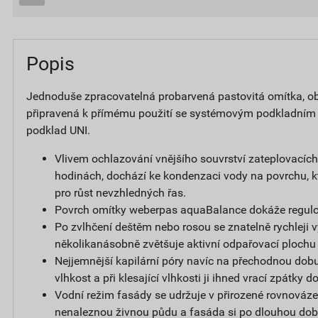
Popis
Jednoduše zpracovatelná probarvená pastovitá omítka, obs
připravená k přímému použití se systémovým podkladním
podklad UNI.
Vlivem ochlazování vnějšího souvrství zateplovacíc
hodinách, dochází ke kondenzaci vody na povrchu, k
pro růst nevzhledných řas.
Povrch omítky weberpas aquaBalance dokáže regulov
Po zvlhčení deštěm nebo rosou se znatelně rychleji v
několikanásobně zvětšuje aktivní odpařovací plochu
Nejjemnější kapilární póry navíc na přechodnou dobu
vlhkost a při klesající vlhkosti ji ihned vrací zpátky 
Vodní režim fasády se udržuje v přirozené rovnováze,
nenaleznou živnou půdu a fasáda si po dlouhou dob