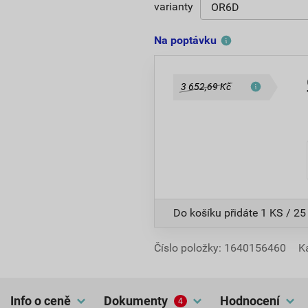
varianty
Na poptávku
3 652,69 Kč
Do košíku přidáte
1 KS / 25
Číslo položky:
1640156460
K
Info o ceně
dokumenty
hodnocení
4