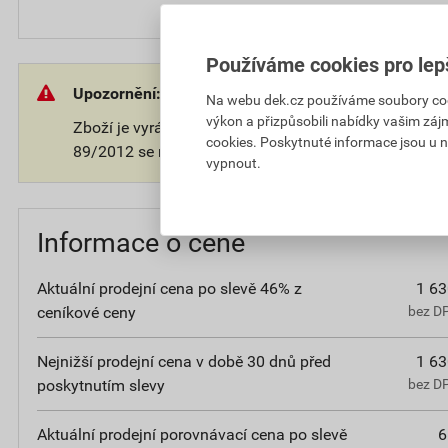
Používáme cookies pro lep
Upozornění:
Na webu dek.cz používáme soubory cooki
výkon a přizpůsobili nabídky vašim záj
Zboží je vyráběno na přání zákazníka. V souladu s 
cookies. Poskytnuté informace jsou u n
89/2012 se na takové zboží nevztahuje 14-ti denní o
vypnout.
Informace o ceně
Aktuální prodejní cena po slevě 46% z
1 63
ceníkové ceny
bez D
Nejnižší prodejní cena v době 30 dnů před
1 63
poskytnutím slevy
bez D
Aktuální prodejní porovnávací cena po slevě
6