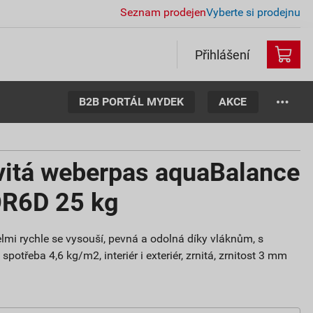
Seznam prodejen
Vyberte si prodejnu
Přihlášení
B2B PORTÁL MYDEK
AKCE
vitá weberpas aquaBalance
OR6D 25 kg
lmi rychle se vysouší, pevná a odolná díky vláknům, s
potřeba 4,6 kg/m2, interiér i exteriér, zrnitá, zrnitost 3 mm