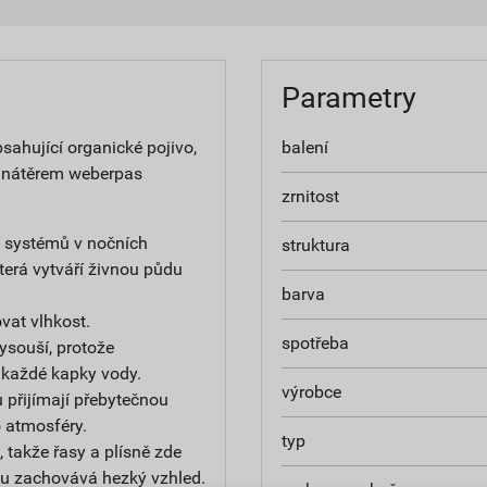
Parametry
ahující organické pojivo,
balení
 nátěrem weberpas
zrnitost
h systémů v nočních
struktura
terá vytváří živnou půdu
barva
at vlhkost.
spotřeba
ysouší, protože
 každé kapky vody.
výrobce
 přijímají přebytečnou
do atmosféry.
typ
 takže řasy a plísně zde
u zachovává hezký vzhled.