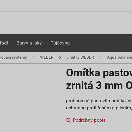
řadí
Barvy a laky
Půjčovna
plovací systémy
WEBER
Omítky WEBER
Aqua balance
Omítka pasto
zrnitá 3 mm 
probarvená pastovitá omítka, ve
ochranou proti řasám a plísním, s
Podrobný popis