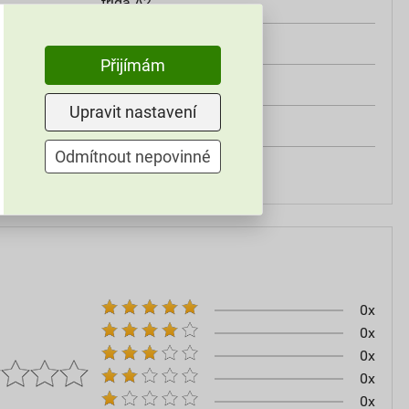
třída A2
od +5°C do +25°C
Přijímám
25 kg
Upravit nastavení
omítky
Odmítnout nepovinné
60–80
0x
0x
0x
0x
0x