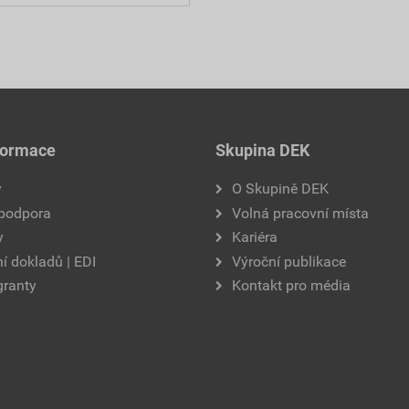
formace
Skupina DEK
y
O Skupině DEK
 podpora
Volná pracovní místa
y
Kariéra
í dokladů | EDI
Výroční publikace
granty
Kontakt pro média