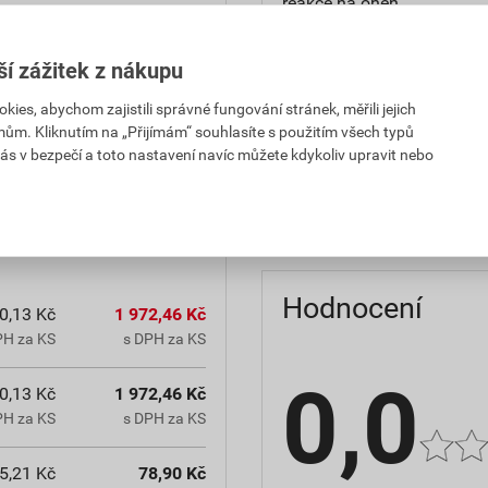
reakce na oheň
teplota zpracování
ší zážitek z nákupu
hmotnost
es, abychom zajistili správné fungování stránek, měřili jejich
mům. Kliknutím na „Přijímám“ souhlasíte s použitím všech typů
občanským zákoníkem č.
typ výrobku
ás v bezpečí a toto nastavení navíc můžete kdykoliv upravit nebo
chranná lhůta.
faktor difuzního odporu
Hodnocení
0,13 Kč
1 972,46 Kč
PH za KS
s DPH za KS
0,0
0,13 Kč
1 972,46 Kč
PH za KS
s DPH za KS
5,21 Kč
78,90 Kč