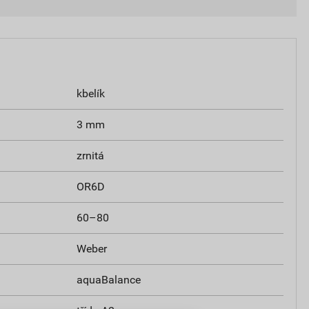
kbelík
3 mm
zrnitá
OR6D
60–80
Weber
aquaBalance