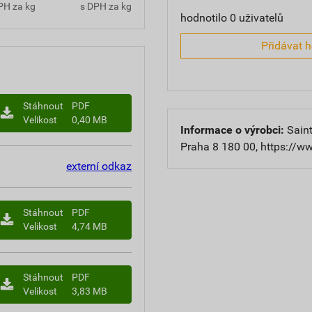
PH za kg
s DPH za kg
hodnotilo 0 uživatelů
Přidávat 
Stáhnout
PDF
Velikost
0,40 MB
Informace o výrobci:
Saint
Praha 8 180 00, https://w
externí odkaz
Stáhnout
PDF
Velikost
4,74 MB
Stáhnout
PDF
Velikost
3,83 MB