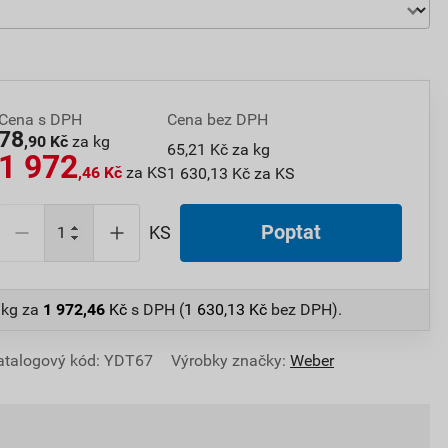
Cena s DPH
Cena bez DPH
78
,90 Kč
za kg
65,21 Kč za kg
1 972
,46 Kč
za KS
1 630,13 Kč za KS
Poptat
KS
 kg
za
1 972,46
Kč
s DPH (
1 630,13
Kč
bez DPH).
atalogový kód: YDT67
Výrobky značky:
Weber