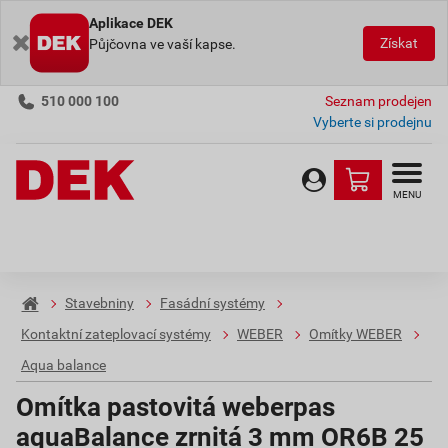
Aplikace DEK
Získat
Půjčovna ve vaší kapse.
510 000 100
Seznam prodejen
Vyberte si prodejnu
MENU
Stavebniny
Fasádní systémy
Kontaktní zateplovací systémy
WEBER
Omítky WEBER
Aqua balance
Omítka pastovitá weberpas
aquaBalance zrnitá 3 mm OR6B 25