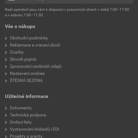
hmotnost
25 kg
Naši operátoři jsou vám k dispozici v pracovních dnech v době 7:00–17:00
Environmentální prohlášení výrobku
a v sobotu 7:00–11:30.
EPD SG Weber Omítky
typ výrobku
omítky
Vše o nákupu
Stáhnout
PDF
Velikost
3,83 MB
faktor difuzního odporu
60–80
Obchodní podmínky
Reklamace a vrácení zboží
Značky
Slovník pojmů
Zpracování osobních údajů
Nastavení cookies
ŠTĚDRÁ SEZÓNA
Užitečné informace
Dokumenty
Technická podpora
Dodací listy
Vystavování dokladů | EDI
Projekty a granty