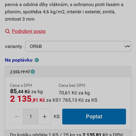
pevná a odolná díky vláknům, s ochranou proti řasám a
plísním, spotřeba 4,6 kg/m2, interiér i exteriér, zrnitá,
zrnitost 3 mm
Podrobný popis
varianty
Na poptávku
3 955,19 Kč
Cena s DPH
Cena bez DPH
85
,44 Kč
za kg
70,61 Kč za kg
2 135
,81 Kč
za KS
1 765,13 Kč za KS
KS
Poptat
Do košíku přidáte
1 KS / 25 kg
za
2 135,81
Kč
s DPH