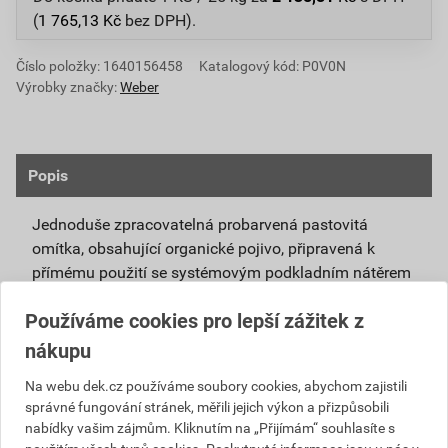
(
1 765,13
Kč
bez DPH).
Číslo položky:
1640156458
Katalogový kód: P0V0N
Výrobky značky:
Weber
Popis
Jednoduše zpracovatelná probarvená pastovitá
omítka, obsahující organické pojivo, připravená k
přímému použití se systémovým podkladním nátěrem
weberpas podklad UNI.
Používáme cookies pro lepší zážitek z
Vlivem ochlazování vnějšího souvrství
nákupu
zateplovacích systémů v nočních hodinách,
dochází ke kondenzaci vody na povrchu, která
Na webu dek.cz používáme soubory cookies, abychom zajistili
správné fungování stránek, měřili jejich výkon a přizpůsobili
vytváří živnou půdu pro růst nevzhledných řas.
nabídky vašim zájmům. Kliknutím na „Přijímám“ souhlasíte s
Povrch omítky weberpas aquaBalance dokáže