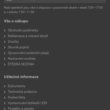
hmotnost
25 kg
Naši operátoři jsou vám k dispozici v pracovních dnech v době 7:00–17:00
Environmentální prohlášení výrobku
a v sobotu 7:00–11:30.
EPD SG Weber Omítky
typ výrobku
omítky
Vše o nákupu
Stáhnout
PDF
Velikost
3,83 MB
faktor difuzního odporu
60–80
Obchodní podmínky
Reklamace a vrácení zboží
Značky
Slovník pojmů
Zpracování osobních údajů
Nastavení cookies
ŠTĚDRÁ SEZÓNA
Užitečné informace
Dokumenty
Technická podpora
Dodací listy
Vystavování dokladů | EDI
Projekty a granty