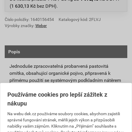
(
1 630,13
Kč
bez DPH).
Číslo položky:
1640156454
Katalogový kód: 2FLVJ
Výrobky značky:
Weber
Popis
Jednoduše zpracovatelná probarvená pastovitá
omítka, obsahující organické pojivo, připravená k
přímému použití se systémovým podkladním nátěrem
weberpas podklad UNI.
Používáme cookies pro lepší zážitek z
Vlivem ochlazování vnějšího souvrství
nákupu
zateplovacích systémů v nočních hodinách,
dochází ke kondenzaci vody na povrchu, která
Na webu dek.cz používáme soubory cookies, abychom zajistili
správné fungování stránek, měřili jejich výkon a přizpůsobili
vytváří živnou půdu pro růst nevzhledných řas.
nabídky vašim zájmům. Kliknutím na „Přijímám“ souhlasíte s
Povrch omítky weberpas aquaBalance dokáže