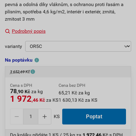
pevná a odolná díky vláknům, s ochranou proti řasám a
plísním, spotřeba 4,6 kg/m2, interiér i exteriér, zrnitá,
zrnitost 3 mm
Podrobný popis
varianty
Na poptávku
3 652,69 Kč
Cena s DPH
Cena bez DPH
78
,90 Kč
za kg
65,21 Kč za kg
1 972
,46 Kč
za KS
1 630,13 Kč za KS
KS
Poptat
Do košíku přidáte
1 KS / 25 kg
za
1 972,46
Kč
s DPH