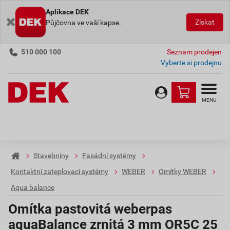
Aplikace DEK
Získat
Půjčovna ve vaší kapse.
510 000 100
Seznam prodejen
Vyberte si prodejnu
MENU
Stavebniny
Fasádní systémy
Kontaktní zateplovací systémy
WEBER
Omítky WEBER
Aqua balance
Omítka pastovitá weberpas
aquaBalance zrnitá 3 mm OR5C 25