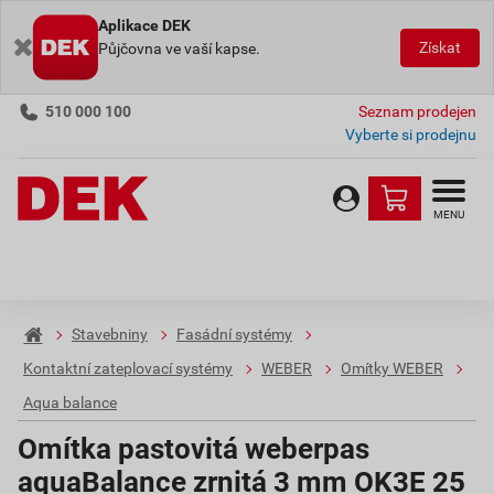
Aplikace DEK
Získat
Půjčovna ve vaší kapse.
510 000 100
Seznam prodejen
Vyberte si prodejnu
MENU
Stavebniny
Fasádní systémy
Kontaktní zateplovací systémy
WEBER
Omítky WEBER
Aqua balance
Omítka pastovitá weberpas
aquaBalance zrnitá 3 mm OK3E 25