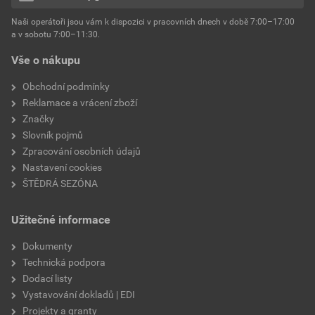
hmotnost
25 kg
Naši operátoři jsou vám k dispozici v pracovních dnech v době 7:00–17:00
Environmentální prohlášení výrobku
a v sobotu 7:00–11:30.
EPD SG Weber Omítky
typ výrobku
omítky
Vše o nákupu
Stáhnout
PDF
Velikost
3,83 MB
faktor difuzního odporu
60–80
Obchodní podmínky
Reklamace a vrácení zboží
Značky
Slovník pojmů
Zpracování osobních údajů
Nastavení cookies
ŠTĚDRÁ SEZÓNA
Užitečné informace
Dokumenty
Technická podpora
Dodací listy
Vystavování dokladů | EDI
Projekty a granty