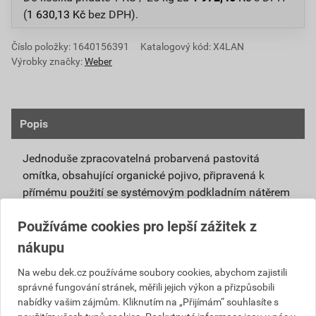
(
1 630,13
Kč
bez DPH).
Číslo položky:
1640156391
Katalogový kód: X4LAN
Výrobky značky:
Weber
Popis
Jednoduše zpracovatelná probarvená pastovitá
omítka, obsahující organické pojivo, připravená k
přímému použití se systémovým podkladním nátěrem
weberpas podklad UNI.
Používáme cookies pro lepší zážitek z
Vlivem ochlazování vnějšího souvrství
nákupu
zateplovacích systémů v nočních hodinách,
dochází ke kondenzaci vody na povrchu, která
Na webu dek.cz používáme soubory cookies, abychom zajistili
správné fungování stránek, měřili jejich výkon a přizpůsobili
vytváří živnou půdu pro růst nevzhledných řas.
nabídky vašim zájmům. Kliknutím na „Přijímám“ souhlasíte s
Povrch omítky weberpas aquaBalance dokáže