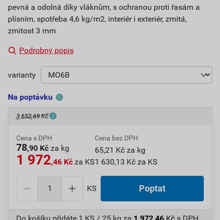
pevná a odolná díky vláknům, s ochranou proti řasám a
plísním, spotřeba 4,6 kg/m2, interiér i exteriér, zrnitá,
zrnitost 3 mm
Podrobný popis
varianty
Na poptávku
3 652,69 Kč
Cena s DPH
Cena bez DPH
78
,90 Kč
za kg
65,21 Kč za kg
1 972
,46 Kč
za KS
1 630,13 Kč za KS
KS
Poptat
Do košíku přidáte
1 KS / 25 kg
za
1 972,46
Kč
s DPH