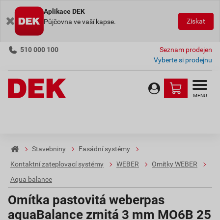
Aplikace DEK
Získat
Půjčovna ve vaší kapse.
510 000 100
Seznam prodejen
Vyberte si prodejnu
MENU
Stavebniny
Fasádní systémy
Kontaktní zateplovací systémy
WEBER
Omítky WEBER
Aqua balance
Omítka pastovitá weberpas
aquaBalance zrnitá 3 mm MO6B 25