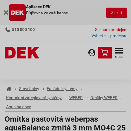
Aplikace DEK
Získat
Půjčovna ve vaší kapse.
510 000 100
Seznam prodejen
Vyberte si prodejnu
MENU
Stavebniny
Fasádní systémy
Kontaktní zateplovací systémy
WEBER
Omítky WEBER
Aqua balance
Omítka pastovitá weberpas
aquaBalance zrnitá 3 mm MO4C 25