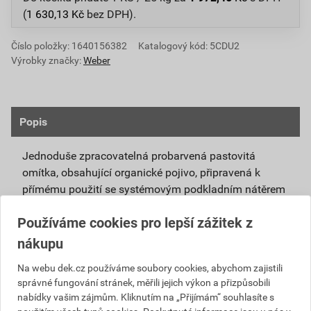
(
1 630,13
Kč
bez DPH).
Číslo položky:
1640156382
Katalogový kód: 5CDU2
Výrobky značky:
Weber
Popis
Jednoduše zpracovatelná probarvená pastovitá
omítka, obsahující organické pojivo, připravená k
přímému použití se systémovým podkladním nátěrem
weberpas podklad UNI.
Používáme cookies pro lepší zážitek z
Vlivem ochlazování vnějšího souvrství
nákupu
zateplovacích systémů v nočních hodinách,
dochází ke kondenzaci vody na povrchu, která
Na webu dek.cz používáme soubory cookies, abychom zajistili
správné fungování stránek, měřili jejich výkon a přizpůsobili
vytváří živnou půdu pro růst nevzhledných řas.
nabídky vašim zájmům. Kliknutím na „Přijímám“ souhlasíte s
Povrch omítky weberpas aquaBalance dokáže