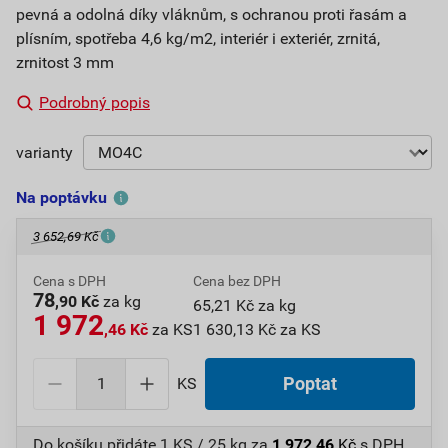
pevná a odolná díky vláknům, s ochranou proti řasám a
plísním, spotřeba 4,6 kg/m2, interiér i exteriér, zrnitá,
zrnitost 3 mm
Podrobný popis
varianty
Na poptávku
3 652,69 Kč
Cena s DPH
Cena bez DPH
78
,90 Kč
za kg
65,21 Kč za kg
1 972
,46 Kč
za KS
1 630,13 Kč za KS
KS
Poptat
Do košíku přidáte
1 KS / 25 kg
za
1 972,46
Kč
s DPH