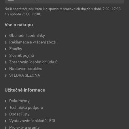
hmotnost
25 kg
Naši operátoři jsou vám k dispozici v pracovních dnech v době 7:00–17:00
Environmentální prohlášení výrobku
a v sobotu 7:00–11:30.
EPD SG Weber Omítky
typ výrobku
omítky
Vše o nákupu
Stáhnout
PDF
Velikost
3,83 MB
faktor difuzního odporu
60–80
Obchodní podmínky
Reklamace a vrácení zboží
Značky
Slovník pojmů
Zpracování osobních údajů
Nastavení cookies
ŠTĚDRÁ SEZÓNA
Užitečné informace
Dokumenty
Technická podpora
Dodací listy
Vystavování dokladů | EDI
Projekty a granty