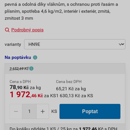
pevná a odolná díky vláknům, s ochranou proti řasám a
plísním, spotřeba 4,6 kg/m2, interiér i exteriér, zrnitá,
zrnitost 3 mm
Podrobný popis
varianty
Na poptávku
3 652,69 Kč
Cena s DPH
Cena bez DPH
78
,90 Kč
za kg
65,21 Kč za kg
1 972
,46 Kč
za KS
1 630,13 Kč za KS
KS
Poptat
Do košíku přidáte
1 KS / 25 kg
za
1 972,46
Kč
s DPH