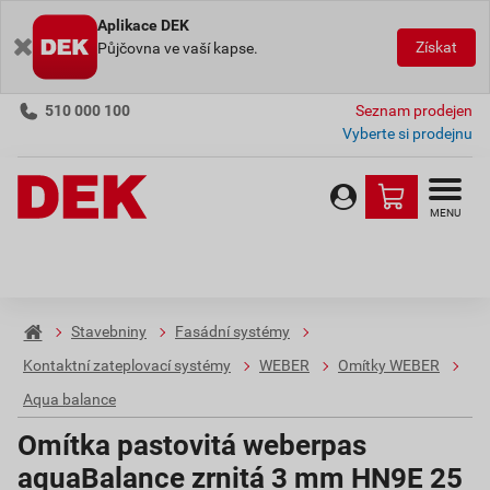
Aplikace DEK
Získat
Půjčovna ve vaší kapse.
510 000 100
Seznam prodejen
Vyberte si prodejnu
MENU
Stavebniny
Fasádní systémy
Kontaktní zateplovací systémy
WEBER
Omítky WEBER
Aqua balance
Omítka pastovitá weberpas
aquaBalance zrnitá 3 mm HN9E 25