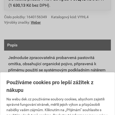
(
1 630,13
Kč
bez DPH).
Číslo položky:
1640156349
Katalogový kód: VYHL4
Výrobky značky:
Weber
Popis
Jednoduše zpracovatelná probarvená pastovitá
omítka, obsahující organické pojivo, připravená k
přímému použití se systémovým podkladním nátěrem
weberpas podklad UNI.
Používáme cookies pro lepší zážitek z
Vlivem ochlazování vnějšího souvrství
nákupu
zateplovacích systémů v nočních hodinách,
dochází ke kondenzaci vody na povrchu, která
Na webu dek.cz používáme soubory cookies, abychom zajistili
správné fungování stránek, měřili jejich výkon a přizpůsobili
vytváří živnou půdu pro růst nevzhledných řas.
nabídky vašim zájmům. Kliknutím na „Přijímám“ souhlasíte s
Povrch omítky weberpas aquaBalance dokáže