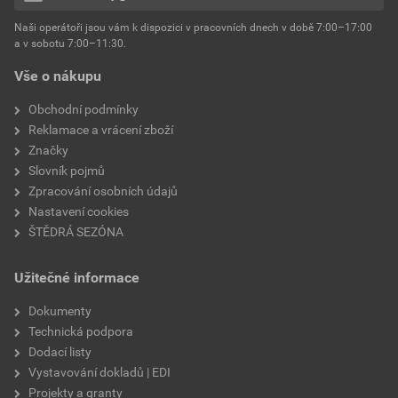
hmotnost
25 kg
Naši operátoři jsou vám k dispozici v pracovních dnech v době 7:00–17:00
Environmentální prohlášení výrobku
a v sobotu 7:00–11:30.
EPD SG Weber Omítky
typ výrobku
omítky
Vše o nákupu
Stáhnout
PDF
Velikost
3,83 MB
faktor difuzního odporu
60–80
Obchodní podmínky
Reklamace a vrácení zboží
Značky
Slovník pojmů
Zpracování osobních údajů
Nastavení cookies
ŠTĚDRÁ SEZÓNA
Užitečné informace
Dokumenty
Technická podpora
Dodací listy
Vystavování dokladů | EDI
Projekty a granty