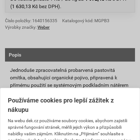
(
1 630,13
Kč
bez DPH).
Číslo položky:
1640156335
Katalogový kód: MGPB3
Výrobky značky:
Weber
Popis
Jednoduše zpracovatelná probarvená pastovitá
omítka, obsahující organické pojivo, připravená k
přímému použití se systémovým podkladním nátěrem
weberpas podklad UNI.
Používáme cookies pro lepší zážitek z
Vlivem ochlazování vnějšího souvrství
nákupu
zateplovacích systémů v nočních hodinách,
dochází ke kondenzaci vody na povrchu, která
Na webu dek.cz používáme soubory cookies, abychom zajistili
správné fungování stránek, měřili jejich výkon a přizpůsobili
vytváří živnou půdu pro růst nevzhledných řas.
nabídky vašim zájmům. Kliknutím na „Přijímám“ souhlasíte s
Povrch omítky weberpas aquaBalance dokáže