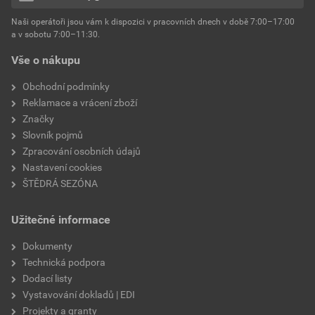
hmotnost
25 kg
Naši operátoři jsou vám k dispozici v pracovních dnech v době 7:00–17:00
Environmentální prohlášení výrobku
a v sobotu 7:00–11:30.
EPD SG Weber Omítky
typ výrobku
omítky
Vše o nákupu
Stáhnout
PDF
Velikost
3,83 MB
faktor difuzního odporu
60–80
Obchodní podmínky
Reklamace a vrácení zboží
Značky
Slovník pojmů
Zpracování osobních údajů
Nastavení cookies
ŠTĚDRÁ SEZÓNA
Užitečné informace
Dokumenty
Technická podpora
Dodací listy
Vystavování dokladů | EDI
Projekty a granty