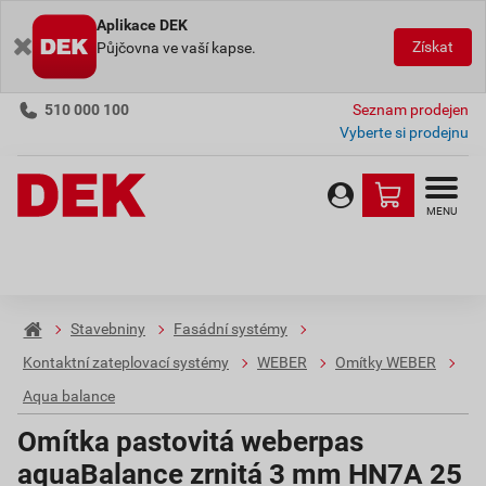
Aplikace DEK
Získat
Půjčovna ve vaší kapse.
510 000 100
Seznam prodejen
Vyberte si prodejnu
MENU
Stavebniny
Fasádní systémy
Kontaktní zateplovací systémy
WEBER
Omítky WEBER
Aqua balance
Omítka pastovitá weberpas
aquaBalance zrnitá 3 mm HN7A 25