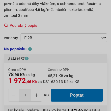
pevná a odolná díky vláknům, s ochranou proti řasám a
plísním, spotřeba 4,6 kg/m2, interiér i exteriér, zrnitá,
zrnitost 3 mm
Podrobný popis
varianty
Na poptávku
3 652,69 Kč
Cena s DPH
Cena bez DPH
78
,90 Kč
za kg
65,21 Kč za kg
1 972
,46 Kč
za KS
1 630,13 Kč za KS
KS
Poptat
Do košíku přidáte
1 KS / 25 kg
za
1 972,46
Kč
s DPH