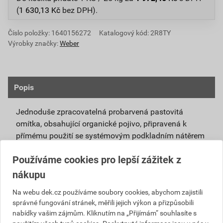
(
1 630,13
Kč
bez DPH).
Číslo položky:
1640156272
Katalogový kód: 2R8TY
Výrobky značky:
Weber
Popis
Jednoduše zpracovatelná probarvená pastovitá
omítka, obsahující organické pojivo, připravená k
přímému použití se systémovým podkladním nátěrem
weberpas podklad UNI.
Používáme cookies pro lepší zážitek z
Vlivem ochlazování vnějšího souvrství
nákupu
zateplovacích systémů v nočních hodinách,
dochází ke kondenzaci vody na povrchu, která
Na webu dek.cz používáme soubory cookies, abychom zajistili
správné fungování stránek, měřili jejich výkon a přizpůsobili
vytváří živnou půdu pro růst nevzhledných řas.
nabídky vašim zájmům. Kliknutím na „Přijímám“ souhlasíte s
Povrch omítky weberpas aquaBalance dokáže