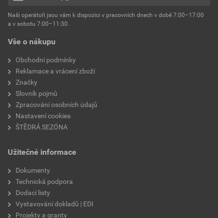
hmotnost
25 kg
Naši operátoři jsou vám k dispozici v pracovních dnech v době 7:00–17:00
Environmentální prohlášení výrobku
a v sobotu 7:00–11:30.
EPD SG Weber Omítky
typ výrobku
omítky
Vše o nákupu
Stáhnout
PDF
Velikost
3,83 MB
faktor difuzního odporu
60–80
Obchodní podmínky
Reklamace a vrácení zboží
Značky
Slovník pojmů
Zpracování osobních údajů
Nastavení cookies
ŠTĚDRÁ SEZÓNA
Užitečné informace
Dokumenty
Technická podpora
Dodací listy
Vystavování dokladů | EDI
Projekty a granty