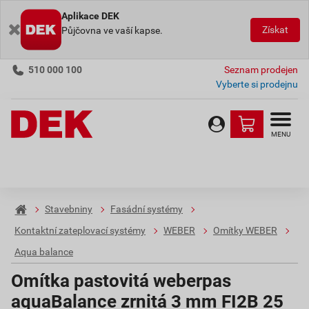
Aplikace DEK
Získat
Půjčovna ve vaší kapse.
510 000 100
Seznam prodejen
Vyberte si prodejnu
MENU
Stavebniny
Fasádní systémy
Kontaktní zateplovací systémy
WEBER
Omítky WEBER
Aqua balance
Omítka pastovitá weberpas
aquaBalance zrnitá 3 mm FI2B 25