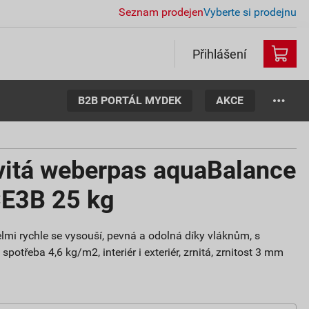
Seznam prodejen
Vyberte si prodejnu
Přihlášení
B2B PORTÁL MYDEK
AKCE
vitá weberpas aquaBalance
CE3B 25 kg
lmi rychle se vysouší, pevná a odolná díky vláknům, s
potřeba 4,6 kg/m2, interiér i exteriér, zrnitá, zrnitost 3 mm