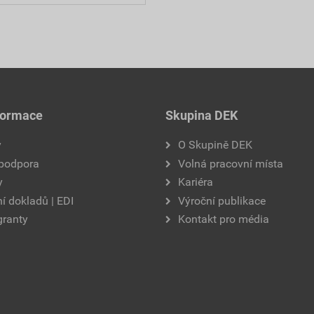
formace
Skupina DEK
y
O Skupině DEK
 podpora
Volná pracovní místa
y
Kariéra
í dokladů | EDI
Výroční publikace
granty
Kontakt pro média