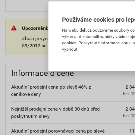
Používáme cookies pro lep
Upozornění:
Na webu dek.cz používáme soubory cooki
výkon a přizpůsobili nabídky vašim záj
Zboží je vyráběno na přání zákazníka. V souladu s 
cookies. Poskytnuté informace jsou u n
89/2012 se na takové zboží nevztahuje 14-ti denní o
vypnout.
Informace o ceně
Aktuální prodejní cena po slevě 46% z
2 84
ceníkové ceny
bez D
Nejnižší prodejní cena v době 30 dnů před
2 84
poskytnutím slevy
bez D
Aktuální prodejní porovnávací cena po slevě
11