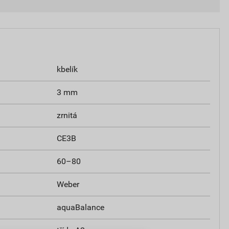
kbelík
3 mm
zrnitá
CE3B
60–80
Weber
aquaBalance