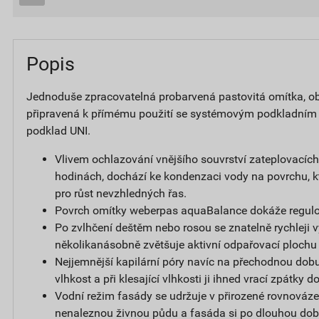
Popis
Jednoduše zpracovatelná probarvená pastovitá omítka, obs
připravená k přímému použití se systémovým podkladním
podklad UNI.
Vlivem ochlazování vnějšího souvrství zateplovacíc
hodinách, dochází ke kondenzaci vody na povrchu, k
pro růst nevzhledných řas.
Povrch omítky weberpas aquaBalance dokáže regulov
Po zvlhčení deštěm nebo rosou se znatelně rychleji v
několikanásobně zvětšuje aktivní odpařovací plochu
Nejjemnější kapilární póry navíc na přechodnou dobu
vlhkost a při klesající vlhkosti ji ihned vrací zpátky 
Vodní režim fasády se udržuje v přirozené rovnováze,
nenaleznou živnou půdu a fasáda si po dlouhou dob