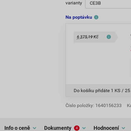
varianty
Na poptávku
6 375,19 Kč
Do košíku přidáte
1 KS / 25
Číslo položky:
1640156233
K
Info o ceně
dokumenty
hodnocení
4