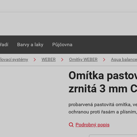
řadí
Barvy a laky
Půjčovna
plovací systémy
WEBER
Omítky WEBER
Aqua balance
Omítka pasto
zrnitá 3 mm 
probarvená pastovitá omítka, ve
ochranou proti řasám a plísním, s
Podrobný popis