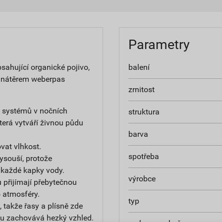
Parametry
ahující organické pojivo,
balení
 nátěrem weberpas
zrnitost
h systémů v nočních
struktura
terá vytváří živnou půdu
barva
at vlhkost.
spotřeba
ysouší, protože
 každé kapky vody.
výrobce
 přijímají přebytečnou
do atmosféry.
typ
 takže řasy a plísně zde
u zachovává hezký vzhled.