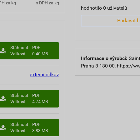
PH za kg
s DPH za kg
hodnotilo 0 uživatelů
Přidávat 
Stáhnout
PDF
Velikost
0,40 MB
Informace o výrobci:
Saint
Praha 8 180 00, https://w
externí odkaz
Stáhnout
PDF
Velikost
4,74 MB
Stáhnout
PDF
Velikost
3,83 MB