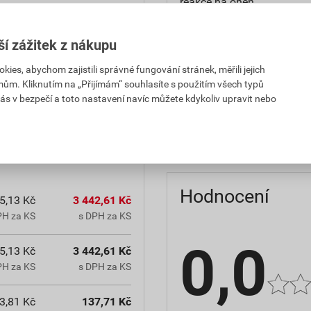
reakce na oheň
teplota zpracování
ší zážitek z nákupu
hmotnost
es, abychom zajistili správné fungování stránek, měřili jejich
mům. Kliknutím na „Přijímám“ souhlasíte s použitím všech typů
občanským zákoníkem č.
typ výrobku
ás v bezpečí a toto nastavení navíc můžete kdykoliv upravit nebo
chranná lhůta.
faktor difuzního odporu
Hodnocení
5,13 Kč
3 442,61 Kč
PH za KS
s DPH za KS
0,0
5,13 Kč
3 442,61 Kč
PH za KS
s DPH za KS
3,81 Kč
137,71 Kč