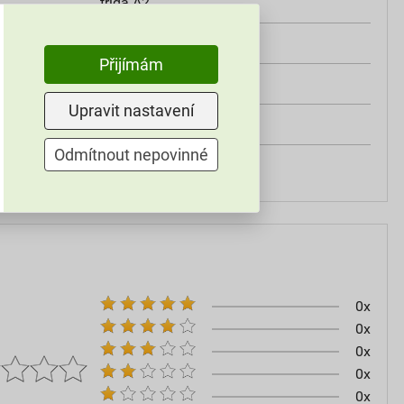
třída A2
od +5°C do +25°C
Přijímám
25 kg
Upravit nastavení
omítky
Odmítnout nepovinné
60–80
0x
0x
0x
0x
0x