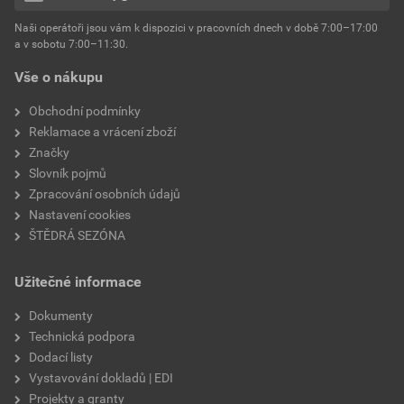
hmotnost
25 kg
Naši operátoři jsou vám k dispozici v pracovních dnech v době 7:00–17:00
Environmentální prohlášení výrobku
a v sobotu 7:00–11:30.
EPD SG Weber Omítky
typ výrobku
omítky
Vše o nákupu
Stáhnout
PDF
Velikost
3,83 MB
faktor difuzního odporu
60–80
Obchodní podmínky
Reklamace a vrácení zboží
Značky
Slovník pojmů
Zpracování osobních údajů
Nastavení cookies
ŠTĚDRÁ SEZÓNA
Užitečné informace
Dokumenty
Technická podpora
Dodací listy
Vystavování dokladů | EDI
Projekty a granty