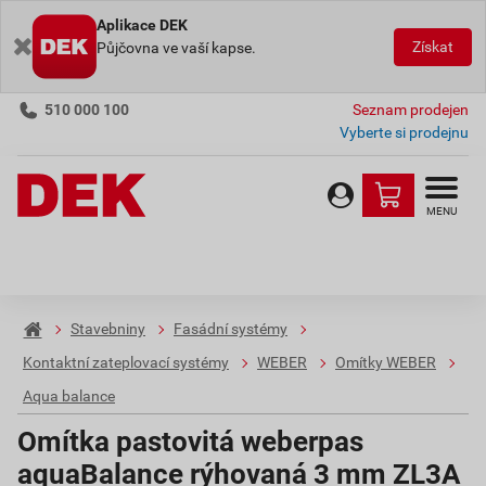
Aplikace DEK
Získat
Půjčovna ve vaší kapse.
510 000 100
Seznam prodejen
Vyberte si prodejnu
MENU
Stavebniny
Fasádní systémy
Kontaktní zateplovací systémy
WEBER
Omítky WEBER
Aqua balance
Omítka pastovitá weberpas
aquaBalance rýhovaná 3 mm ZL3A