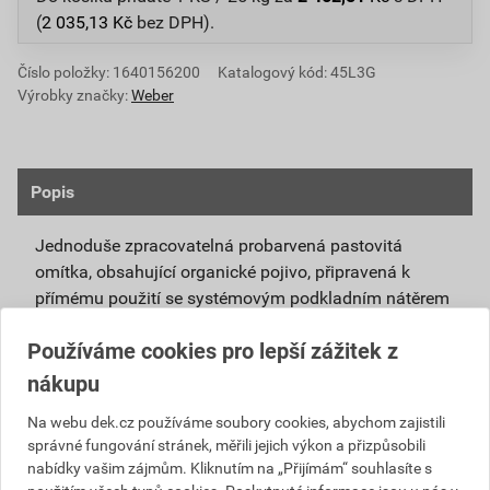
(
2 035,13
Kč
bez DPH).
Číslo položky:
1640156200
Katalogový kód: 45L3G
Výrobky značky:
Weber
Popis
Jednoduše zpracovatelná probarvená pastovitá
omítka, obsahující organické pojivo, připravená k
přímému použití se systémovým podkladním nátěrem
weberpas podklad UNI.
Používáme cookies pro lepší zážitek z
Vlivem ochlazování vnějšího souvrství
nákupu
zateplovacích systémů v nočních hodinách,
dochází ke kondenzaci vody na povrchu, která
Na webu dek.cz používáme soubory cookies, abychom zajistili
správné fungování stránek, měřili jejich výkon a přizpůsobili
vytváří živnou půdu pro růst nevzhledných řas.
nabídky vašim zájmům. Kliknutím na „Přijímám“ souhlasíte s
Povrch omítky weberpas aquaBalance dokáže