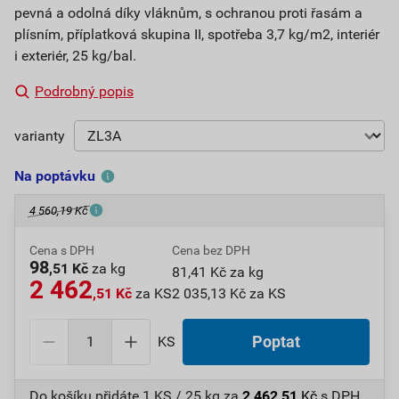
pevná a odolná díky vláknům, s ochranou proti řasám a
plísním, příplatková skupina II, spotřeba 3,7 kg/m2, interiér
i exteriér, 25 kg/bal.
Podrobný popis
varianty
Na poptávku
4 560,19 Kč
Cena s DPH
Cena bez DPH
98
,51 Kč
za kg
81,41 Kč za kg
2 462
,51 Kč
za KS
2 035,13 Kč za KS
KS
Poptat
Do košíku přidáte
1 KS / 25 kg
za
2 462,51
Kč
s DPH