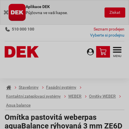
Aplikace DEK
Získat
Půjčovna ve vaší kapse.
510 000 100
Seznam prodejen
Vyberte si prodejnu
MENU
Stavebniny
Fasádní systémy
Kontaktní zateplovací systémy
WEBER
Omítky WEBER
Aqua balance
Omítka pastovitá weberpas
aquaBalance rýhovaná 3 mm ZE6D