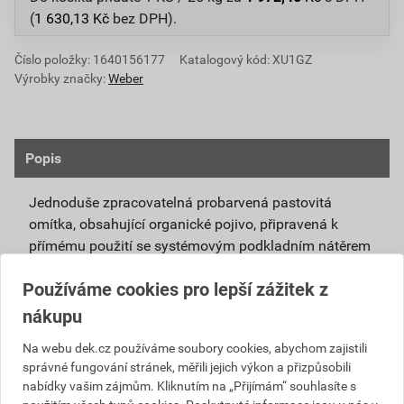
(
1 630,13
Kč
bez DPH).
Číslo položky:
1640156177
Katalogový kód: XU1GZ
Výrobky značky:
Weber
Popis
Jednoduše zpracovatelná probarvená pastovitá
omítka, obsahující organické pojivo, připravená k
přímému použití se systémovým podkladním nátěrem
weberpas podklad UNI.
Používáme cookies pro lepší zážitek z
Vlivem ochlazování vnějšího souvrství
nákupu
zateplovacích systémů v nočních hodinách,
dochází ke kondenzaci vody na povrchu, která
Na webu dek.cz používáme soubory cookies, abychom zajistili
správné fungování stránek, měřili jejich výkon a přizpůsobili
vytváří živnou půdu pro růst nevzhledných řas.
nabídky vašim zájmům. Kliknutím na „Přijímám“ souhlasíte s
Povrch omítky weberpas aquaBalance dokáže