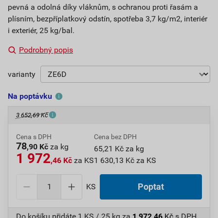
pevná a odolná díky vláknům, s ochranou proti řasám a
plísním, bezpříplatkový odstín, spotřeba 3,7 kg/m2, interiér
i exteriér, 25 kg/bal.
Podrobný popis
varianty
Na poptávku
3 652,69 Kč
Cena s DPH
Cena bez DPH
78
,90 Kč
za kg
65,21 Kč za kg
1 972
,46 Kč
za KS
1 630,13 Kč za KS
KS
Poptat
Do košíku přidáte
1 KS / 25 kg
za
1 972,46
Kč
s DPH