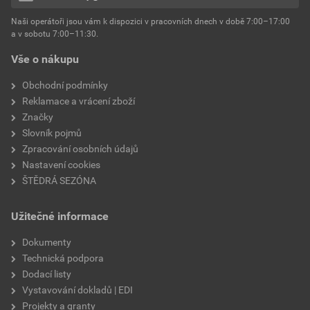
hmotnost
25 kg
Naši operátoři jsou vám k dispozici v pracovních dnech v době 7:00–17:00
Environmentální prohlášení výrobku
a v sobotu 7:00–11:30.
EPD SG Weber Omítky
typ výrobku
omítky
Vše o nákupu
Stáhnout
PDF
Velikost
3,83 MB
faktor difuzního odporu
60–80
Obchodní podmínky
Reklamace a vrácení zboží
Značky
Slovník pojmů
Zpracování osobních údajů
Nastavení cookies
ŠTĚDRÁ SEZÓNA
Užitečné informace
Dokumenty
Technická podpora
Dodací listy
Vystavování dokladů | EDI
Projekty a granty