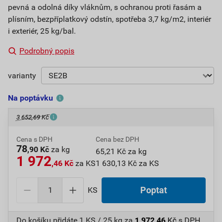
pevná a odolná díky vláknům, s ochranou proti řasám a
plísním, bezpříplatkový odstín, spotřeba 3,7 kg/m2, interiér
i exteriér, 25 kg/bal.
Podrobný popis
varianty
Na poptávku
3 652,69 Kč
Cena s DPH
Cena bez DPH
78
,90 Kč
za kg
65,21 Kč za kg
1 972
,46 Kč
za KS
1 630,13 Kč za KS
KS
Poptat
Do košíku přidáte
1 KS / 25 kg
za
1 972,46
Kč
s DPH