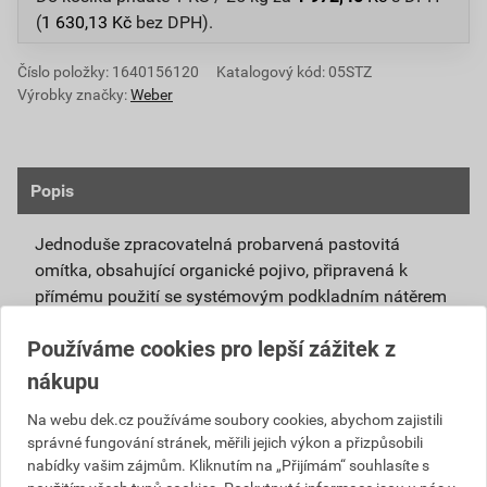
(
1 630,13
Kč
bez DPH).
Číslo položky:
1640156120
Katalogový kód: 05STZ
Výrobky značky:
Weber
Popis
Jednoduše zpracovatelná probarvená pastovitá
omítka, obsahující organické pojivo, připravená k
přímému použití se systémovým podkladním nátěrem
weberpas podklad UNI.
Používáme cookies pro lepší zážitek z
Vlivem ochlazování vnějšího souvrství
nákupu
zateplovacích systémů v nočních hodinách,
dochází ke kondenzaci vody na povrchu, která
Na webu dek.cz používáme soubory cookies, abychom zajistili
správné fungování stránek, měřili jejich výkon a přizpůsobili
vytváří živnou půdu pro růst nevzhledných řas.
nabídky vašim zájmům. Kliknutím na „Přijímám“ souhlasíte s
Povrch omítky weberpas aquaBalance dokáže