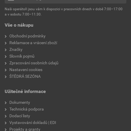
hmotnost
25 kg
Naši operátoři jsou vám k dispozici v pracovních dnech v době 7:00–17:00
Environmentální prohlášení výrobku
a v sobotu 7:00–11:30.
EPD SG Weber Omítky
typ výrobku
omítky
Vše o nákupu
Stáhnout
PDF
Velikost
3,83 MB
faktor difuzního odporu
60–80
Obchodní podmínky
Reklamace a vrácení zboží
Značky
Slovník pojmů
Zpracování osobních údajů
Nastavení cookies
ŠTĚDRÁ SEZÓNA
Užitečné informace
Dokumenty
Technická podpora
Dodací listy
Vystavování dokladů | EDI
Projekty a granty