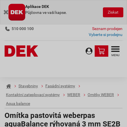
Aplikace DEK
Získat
Půjčovna ve vaší kapse.
510 000 100
Seznam prodejen
Vyberte si prodejnu
MENU
Stavebniny
Fasádní systémy
Kontaktní zateplovací systémy
WEBER
Omítky WEBER
Aqua balance
Omítka pastovitá weberpas
aquaBalance rýhovaná 3 mm SE2B