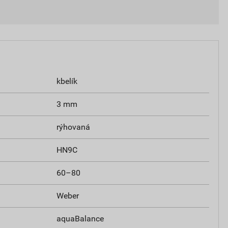
kbelík
3 mm
rýhovaná
HN9C
60–80
Weber
aquaBalance