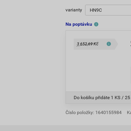
varianty
Na poptávku
3 652,69 Kč
Do košíku přidáte
1 KS / 25
Číslo položky:
1640155984
K