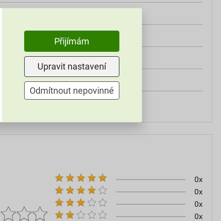
třída A2
od +5°C do +25°C
Přijímám
25 kg
Upravit nastavení
omítky
Odmítnout nepovinné
60–80
0x
0x
0x
0x