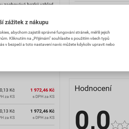
u zachovává hezký vzhled.
reakce na oheň
teplota zpracování
ší zážitek z nákupu
es, abychom zajistili správné fungování stránek, měřili jejich
hmotnost
mům. Kliknutím na „Přijímám“ souhlasíte s použitím všech typů
občanským zákoníkem č.
ás v bezpečí a toto nastavení navíc můžete kdykoliv upravit nebo
typ výrobku
chranná lhůta.
faktor difuzního odporu
Hodnocení
0,13 Kč
1 972,46 Kč
PH za KS
s DPH za KS
0,0
0,13 Kč
1 972,46 Kč
PH za KS
s DPH za KS