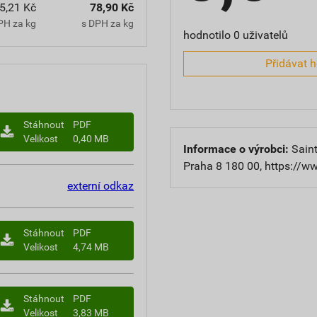
5,21 Kč
78,90 Kč
PH za kg
s DPH za kg
hodnotilo 0 uživatelů
Přidávat 
Stáhnout
PDF
Velikost
0,40 MB
Informace o výrobci:
Saint
Praha 8 180 00, https://w
externí odkaz
Stáhnout
PDF
Velikost
4,74 MB
Stáhnout
PDF
Velikost
3,83 MB