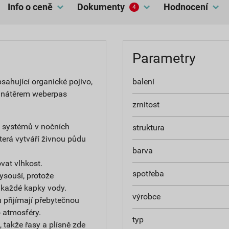
Info o ceně
dokumenty
hodnocení
4
Parametry
ahující organické pojivo,
balení
 nátěrem weberpas
zrnitost
h systémů v nočních
struktura
terá vytváří živnou půdu
barva
at vlhkost.
spotřeba
ysouší, protože
 každé kapky vody.
výrobce
 přijímají přebytečnou
do atmosféry.
typ
 takže řasy a plísně zde