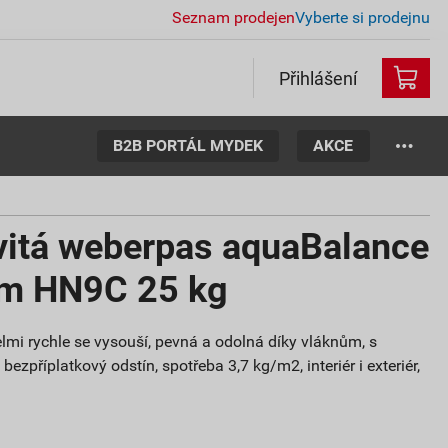
Seznam prodejen
Vyberte si prodejnu
Přihlášení
B2B PORTÁL MYDEK
AKCE
vitá weberpas aquaBalance
mm HN9C 25 kg
lmi rychle se vysouší, pevná a odolná díky vláknům, s
ezpříplatkový odstín, spotřeba 3,7 kg/m2, interiér i exteriér,