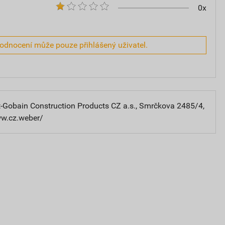
0x
hodnocení může pouze přihlášený uživatel.
-Gobain Construction Products CZ a.s., Smrčkova 2485/4,
ww.cz.weber/