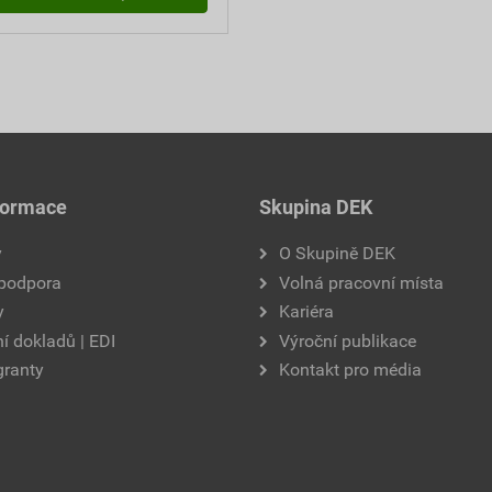
formace
Skupina DEK
y
O Skupině DEK
 podpora
Volná pracovní místa
y
Kariéra
í dokladů | EDI
Výroční publikace
granty
Kontakt pro média