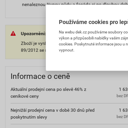
nenaleznou živnou půdu a fasáda si po dlouhou dob
Používáme cookies pro lep
Na webu dek.cz používáme soubory cooki
Upozornění:
výkon a přizpůsobili nabídky vašim záj
Zboží je vyráběno na přání zákazníka. V souladu s 
cookies. Poskytnuté informace jsou u n
89/2012 se na takové zboží nevztahuje 14-ti denní o
vypnout.
Informace o ceně
Aktuální prodejní cena po slevě 46% z
1 63
ceníkové ceny
bez D
Nejnižší prodejní cena v době 30 dnů před
1 63
poskytnutím slevy
bez D