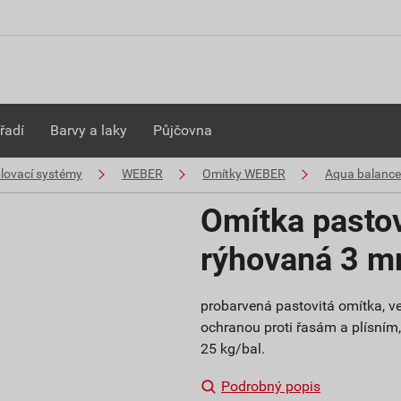
řadí
Barvy a laky
Půjčovna
plovací systémy
WEBER
Omítky WEBER
Aqua balance
Omítka pasto
rýhovaná 3 
probarvená pastovitá omítka, ve
ochranou proti řasám a plísním, b
25 kg/bal.
Podrobný popis