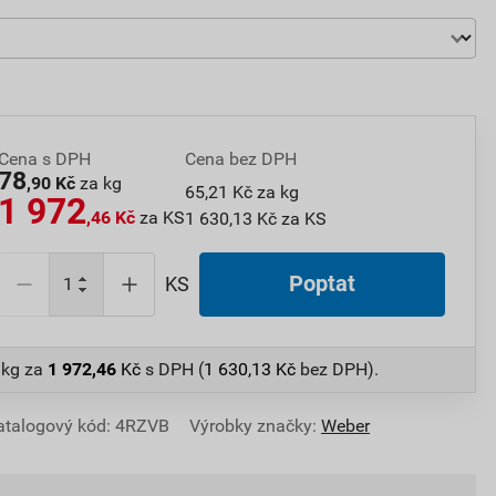
Cena s DPH
Cena bez DPH
78
,90 Kč
za kg
65,21 Kč za kg
1 972
,46 Kč
za KS
1 630,13 Kč za KS
Poptat
KS
 kg
za
1 972,46
Kč
s DPH (
1 630,13
Kč
bez DPH).
atalogový kód: 4RZVB
Výrobky značky:
Weber