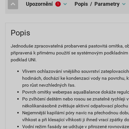
upozornění
popis / Parametry
1
Popis
Jednoduše zpracovatelná probarvená pastovitá omítka, obs
připravená k přímému použití se systémovým podkladním
podklad UNI.
Vlivem ochlazování vnějšího souvrství zateplovacíc
hodinách, dochází ke kondenzaci vody na povrchu, k
pro růst nevzhledných řas.
Povrch omítky weberpas aquaBalance dokáže regulov
Po zvlhčení deštěm nebo rosou se znatelně rychleji v
několikanásobně zvětšuje aktivní odpařovací plochu
Nejjemnější kapilární póry navíc na přechodnou dobu
vlhkost a při klesající vlhkosti ji ihned vrací zpátky 
Vodní režim fasády se udržuje v přirozené rovnováze,