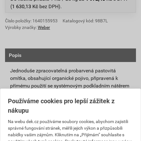
(
1 630,13
Kč
bez DPH).
Číslo položky:
1640155953
Katalogový kód: 98B7L
Výrobky značky:
Weber
Popis
Jednoduše zpracovatelná probarvená pastovitá
omítka, obsahující organické pojivo, připravená k
přímému použití se systémovým podkladním nátěrem
weberpas podklad UNI.
Používáme cookies pro lepší zážitek z
Vlivem ochlazování vnějšího souvrství
nákupu
zateplovacích systémů v nočních hodinách,
dochází ke kondenzaci vody na povrchu, která
Na webu dek.cz používáme soubory cookies, abychom zajistili
správné fungování stránek, měřili jejich výkon a přizpůsobili
vytváří živnou půdu pro růst nevzhledných řas.
nabídky vašim zájmům. Kliknutím na „Přijímám“ souhlasíte s
Povrch omítky weberpas aquaBalance dokáže