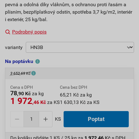
pevná a odolná díky vláknům, s ochranou proti řasám a
plísním, bezpříplatkový odstín, spotřeba 3,7 kg/m2, interiér
i exteriér, 25 kg/bal.
Podrobný popis
varianty
Na poptávku
3 652,69 Kč
Cena s DPH
Cena bez DPH
78
,90 Kč
za kg
65,21 Kč za kg
1 972
,46 Kč
za KS
1 630,13 Kč za KS
KS
Poptat
Do košíku přidáte
1 KS / 25 kg
za
1 972,46
Kč
s DPH