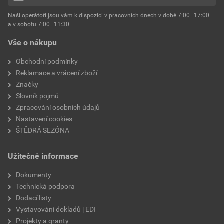
hmotnost
25 kg
Naši operátoři jsou vám k dispozici v pracovních dnech v době 7:00–17:00
Environmentální prohlášení výrobku
a v sobotu 7:00–11:30.
EPD SG Weber Omítky
typ výrobku
omítky
Vše o nákupu
Stáhnout
PDF
Velikost
3,83 MB
faktor difuzního odporu
60–80
Obchodní podmínky
Reklamace a vrácení zboží
Značky
Slovník pojmů
Zpracování osobních údajů
Nastavení cookies
ŠTĚDRÁ SEZÓNA
Užitečné informace
Dokumenty
Technická podpora
Dodací listy
Vystavování dokladů | EDI
Projekty a granty