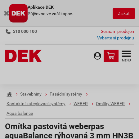
Aplikace DEK
Získat
Půjčovna ve vaší kapse.
510 000 100
Seznam prodejen
Vyberte si prodejnu
MENU
Stavebniny
Fasádní systémy
Kontaktní zateplovací systémy
WEBER
Omítky WEBER
Aqua balance
Omítka pastovitá weberpas
aquaBalance rýhovaná 3 mm HN3B