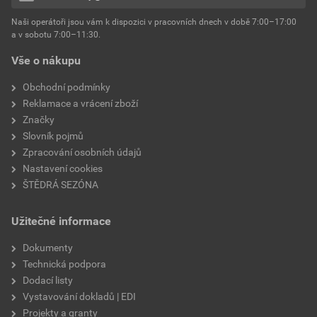
hmotnost
25 kg
Naši operátoři jsou vám k dispozici v pracovních dnech v době 7:00–17:00
Environmentální prohlášení výrobku
a v sobotu 7:00–11:30.
EPD SG Weber Omítky
typ výrobku
omítky
Vše o nákupu
Stáhnout
PDF
Velikost
3,83 MB
faktor difuzního odporu
60–80
Obchodní podmínky
Reklamace a vrácení zboží
Značky
Slovník pojmů
Zpracování osobních údajů
Nastavení cookies
ŠTĚDRÁ SEZÓNA
Užitečné informace
Dokumenty
Technická podpora
Dodací listy
Vystavování dokladů | EDI
Projekty a granty