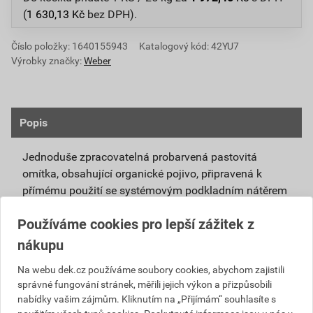
(
1 630,13
Kč
bez DPH).
Číslo položky:
1640155943
Katalogový kód: 42YU7
Výrobky značky:
Weber
Popis
Jednoduše zpracovatelná probarvená pastovitá
omítka, obsahující organické pojivo, připravená k
přímému použití se systémovým podkladním nátěrem
weberpas podklad UNI.
Používáme cookies pro lepší zážitek z
Vlivem ochlazování vnějšího souvrství
nákupu
zateplovacích systémů v nočních hodinách,
dochází ke kondenzaci vody na povrchu, která
Na webu dek.cz používáme soubory cookies, abychom zajistili
správné fungování stránek, měřili jejich výkon a přizpůsobili
vytváří živnou půdu pro růst nevzhledných řas.
nabídky vašim zájmům. Kliknutím na „Přijímám“ souhlasíte s
Povrch omítky weberpas aquaBalance dokáže