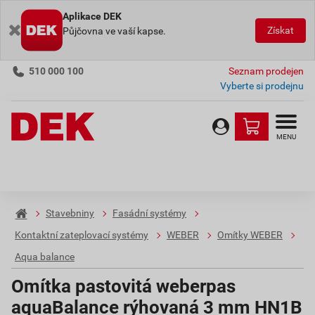
Aplikace DEK
Získat
Půjčovna ve vaší kapse.
510 000 100
Seznam prodejen
Vyberte si prodejnu
MENU
Stavebniny
Fasádní systémy
Kontaktní zateplovací systémy
WEBER
Omítky WEBER
Aqua balance
Omítka pastovitá weberpas
aquaBalance rýhovaná 3 mm HN1B