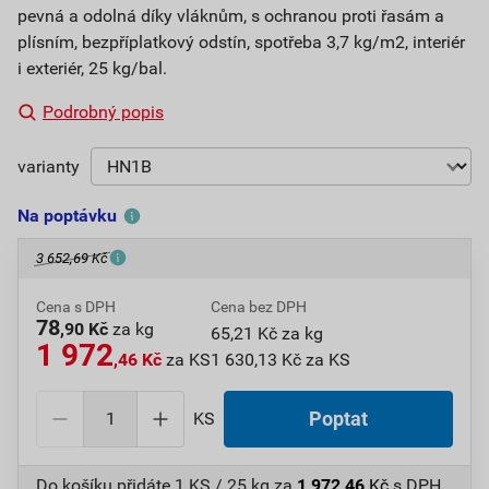
pevná a odolná díky vláknům, s ochranou proti řasám a
plísním, bezpříplatkový odstín, spotřeba 3,7 kg/m2, interiér
i exteriér, 25 kg/bal.
Podrobný popis
varianty
Na poptávku
3 652,69 Kč
Cena s DPH
Cena bez DPH
78
,90 Kč
za kg
65,21 Kč za kg
1 972
,46 Kč
za KS
1 630,13 Kč za KS
KS
Poptat
Do košíku přidáte
1 KS / 25 kg
za
1 972,46
Kč
s DPH