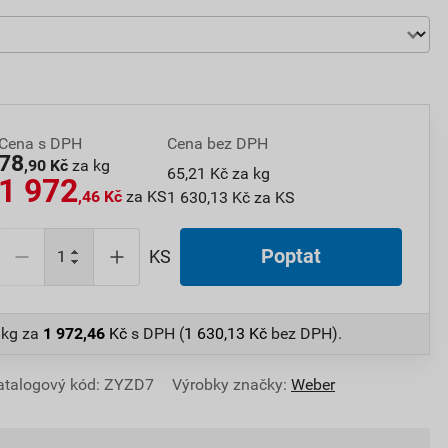
Cena s DPH
Cena bez DPH
78
,90 Kč
za kg
65,21 Kč za kg
1 972
,46 Kč
za KS
1 630,13 Kč za KS
Poptat
KS
 kg
za
1 972,46
Kč
s DPH (
1 630,13
Kč
bez DPH).
atalogový kód: ZYZD7
Výrobky značky:
Weber