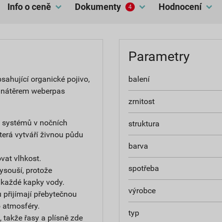
Info o ceně
dokumenty
hodnocení
4
Parametry
ahující organické pojivo,
balení
 nátěrem weberpas
zrnitost
h systémů v nočních
struktura
terá vytváří živnou půdu
barva
at vlhkost.
spotřeba
ysouší, protože
 každé kapky vody.
výrobce
 přijímají přebytečnou
do atmosféry.
typ
 takže řasy a plísně zde