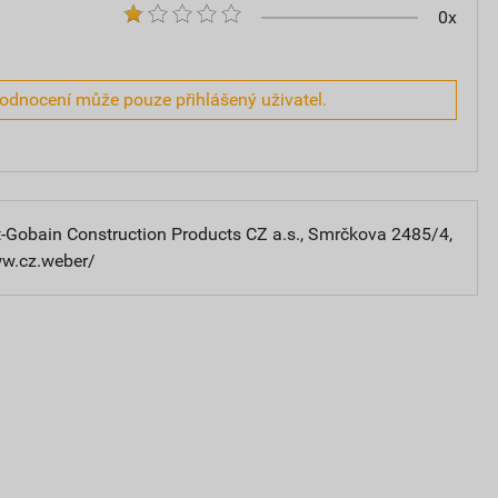
0x
hodnocení může pouze přihlášený uživatel.
-Gobain Construction Products CZ a.s., Smrčkova 2485/4,
ww.cz.weber/