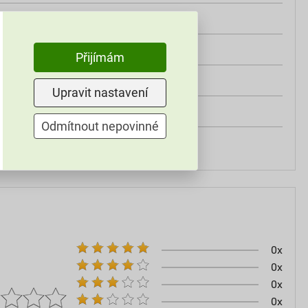
třída A2
od +5°C do +25°C
Přijímám
25 kg
Upravit nastavení
omítky
Odmítnout nepovinné
60–80
0x
0x
0x
0x