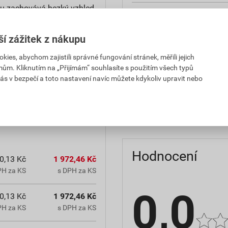
u zachovává hezký vzhled.
reakce na oheň
teplota zpracování
ší zážitek z nákupu
es, abychom zajistili správné fungování stránek, měřili jejich
hmotnost
mům. Kliknutím na „Přijímám“ souhlasíte s použitím všech typů
občanským zákoníkem č.
ás v bezpečí a toto nastavení navíc můžete kdykoliv upravit nebo
typ výrobku
chranná lhůta.
faktor difuzního odporu
Hodnocení
0,13 Kč
1 972,46 Kč
PH za KS
s DPH za KS
0,0
0,13 Kč
1 972,46 Kč
PH za KS
s DPH za KS