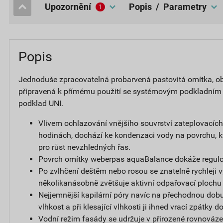
upozornění
popis / Parametry
1
Popis
Jednoduše zpracovatelná probarvená pastovitá omítka, obs
připravená k přímému použití se systémovým podkladním
podklad UNI.
Vlivem ochlazování vnějšího souvrství zateplovacíc
hodinách, dochází ke kondenzaci vody na povrchu, k
pro růst nevzhledných řas.
Povrch omítky weberpas aquaBalance dokáže regulov
Po zvlhčení deštěm nebo rosou se znatelně rychleji v
několikanásobně zvětšuje aktivní odpařovací plochu
Nejjemnější kapilární póry navíc na přechodnou dobu
vlhkost a při klesající vlhkosti ji ihned vrací zpátky 
Vodní režim fasády se udržuje v přirozené rovnováze,