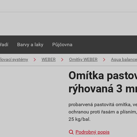
řadí
Barvy a laky
Půjčovna
plovací systémy
WEBER
Omítky WEBER
Aqua balance
Omítka pasto
rýhovaná 3 
probarvená pastovitá omítka, ve
ochranou proti řasám a plísním, b
25 kg/bal.
Podrobný popis