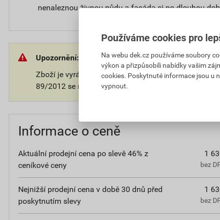
nenaleznou živnou půdu a fasáda si po dlouhou dob
Používáme cookies pro lep
Na webu dek.cz používáme soubory cooki
Upozornění:
výkon a přizpůsobili nabídky vašim záj
Zboží je vyráběno na přání zákazníka. V souladu s 
cookies. Poskytnuté informace jsou u n
89/2012 se na takové zboží nevztahuje 14-ti denní o
vypnout.
Informace o ceně
Aktuální prodejní cena po slevě 46% z
1 63
ceníkové ceny
bez D
Nejnižší prodejní cena v době 30 dnů před
1 63
poskytnutím slevy
bez D