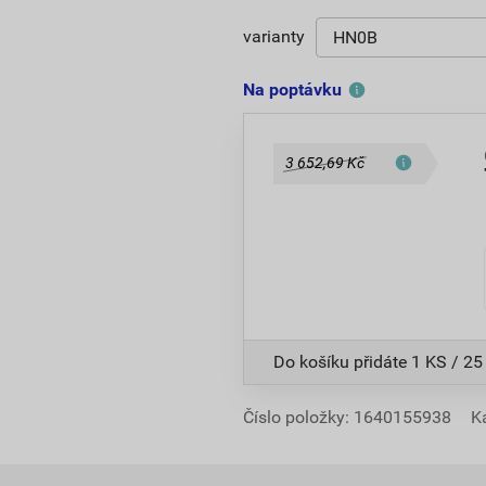
varianty
Na poptávku
3 652,69 Kč
Do košíku přidáte
1 KS / 25
Číslo položky:
1640155938
K