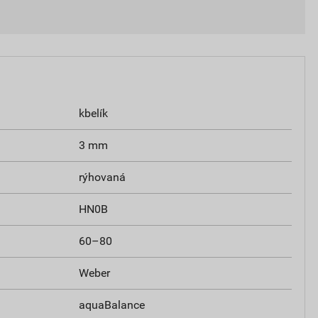
kbelík
3 mm
rýhovaná
HN0B
60–80
Weber
aquaBalance