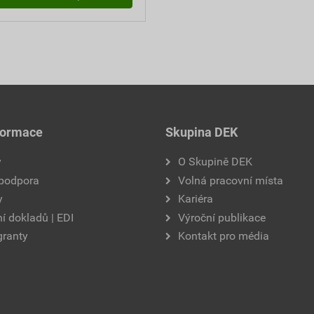
formace
Skupina DEK
y
O Skupině DEK
 podpora
Volná pracovní místa
y
Kariéra
í dokladů | EDI
Výroční publikace
granty
Kontakt pro média