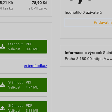
5,21 Kč
78,90 Kč
PH za kg
s DPH za kg
hodnotilo 0 uživatelů
Přidávat 
Stáhnout
PDF
Velikost
0,40 MB
Informace o výrobci:
Saint
Praha 8 180 00, https://w
externí odkaz
Stáhnout
PDF
Velikost
4,74 MB
Stáhnout
PDF
Velikost
3,83 MB