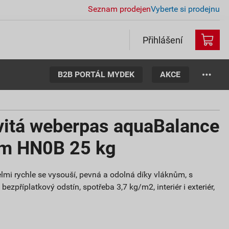
Seznam prodejen
Vyberte si prodejnu
Přihlášení
B2B PORTÁL MYDEK
AKCE
vitá weberpas aquaBalance
mm HN0B 25 kg
lmi rychle se vysouší, pevná a odolná díky vláknům, s
ezpříplatkový odstín, spotřeba 3,7 kg/m2, interiér i exteriér,