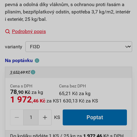
pevná a odolná díky vláknům, s ochranou proti řasám a
plísním, bezpříplatkový odstín, spotřeba 3,7 kg/m2, interiér
i exteriér, 25 kg/bal.
Podrobný popis
varianty
Na poptávku
3 652,69 Kč
Cena s DPH
Cena bez DPH
78
,90 Kč
za kg
65,21 Kč za kg
1 972
,46 Kč
za KS
1 630,13 Kč za KS
KS
Poptat
Do košíku přidáte
1 KS / 25 kg
za
1 972,46
Kč
s DPH