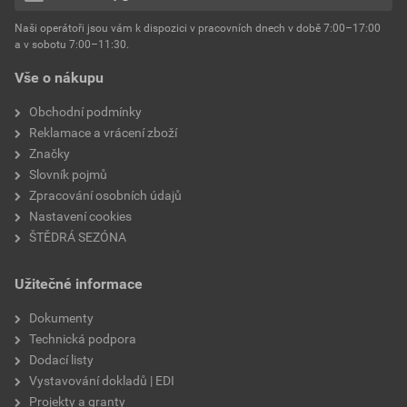
hmotnost
25 kg
Naši operátoři jsou vám k dispozici v pracovních dnech v době 7:00–17:00
Environmentální prohlášení výrobku
a v sobotu 7:00–11:30.
EPD SG Weber Omítky
typ výrobku
omítky
Vše o nákupu
Stáhnout
PDF
Velikost
3,83 MB
faktor difuzního odporu
60–80
Obchodní podmínky
Reklamace a vrácení zboží
Značky
Slovník pojmů
Zpracování osobních údajů
Nastavení cookies
ŠTĚDRÁ SEZÓNA
Užitečné informace
Dokumenty
Technická podpora
Dodací listy
Vystavování dokladů | EDI
Projekty a granty