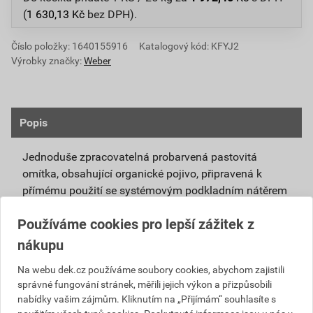
(
1 630,13
Kč
bez DPH).
Číslo položky:
1640155916
Katalogový kód: KFYJ2
Výrobky značky:
Weber
Popis
Jednoduše zpracovatelná probarvená pastovitá
omítka, obsahující organické pojivo, připravená k
přímému použití se systémovým podkladním nátěrem
weberpas podklad UNI.
Používáme cookies pro lepší zážitek z
Vlivem ochlazování vnějšího souvrství
nákupu
zateplovacích systémů v nočních hodinách,
dochází ke kondenzaci vody na povrchu, která
Na webu dek.cz používáme soubory cookies, abychom zajistili
správné fungování stránek, měřili jejich výkon a přizpůsobili
vytváří živnou půdu pro růst nevzhledných řas.
nabídky vašim zájmům. Kliknutím na „Přijímám“ souhlasíte s
Povrch omítky weberpas aquaBalance dokáže