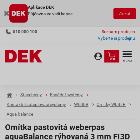
Aplikace DEK
Získat
Půjčovna ve vaší kapse.
510 000 100
Seznam prodejen
Vyberte si prodejnu
MENU
Stavebniny
Fasádní systémy
Kontaktní zateplovací systémy
WEBER
Omítky WEBER
Aqua balance
Omítka pastovitá weberpas
aquaBalance rýhovaná 3 mm FI3D