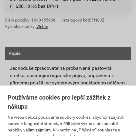
(
1 630,13
Kč
bez DPH).
Číslo položky:
1640155906
Katalogový kód: FN8JZ
Výrobky značky:
Weber
Popis
Jednoduše zpracovatelná probarvená pastovitá
omítka, obsahující organické pojivo, připravená k
přímému použití se systémovým podkladním nátěrem
weberpas podklad UNI.
Používáme cookies pro lepší zážitek z
Vlivem ochlazování vnějšího souvrství
nákupu
zateplovacích systémů v nočních hodinách,
dochází ke kondenzaci vody na povrchu, která
Na webu dek.cz používáme soubory cookies, abychom zajistili
správné fungování stránek, měřili jejich výkon a přizpůsobili
vytváří živnou půdu pro růst nevzhledných řas.
nabídky vašim zájmům. Kliknutím na „Přijímám“ souhlasíte s
Povrch omítky weberpas aquaBalance dokáže