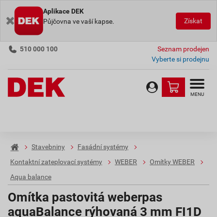
Aplikace DEK
Získat
Půjčovna ve vaší kapse.
510 000 100
Seznam prodejen
Vyberte si prodejnu
MENU
Stavebniny
Fasádní systémy
Kontaktní zateplovací systémy
WEBER
Omítky WEBER
Aqua balance
Omítka pastovitá weberpas
aquaBalance rýhovaná 3 mm FI1D