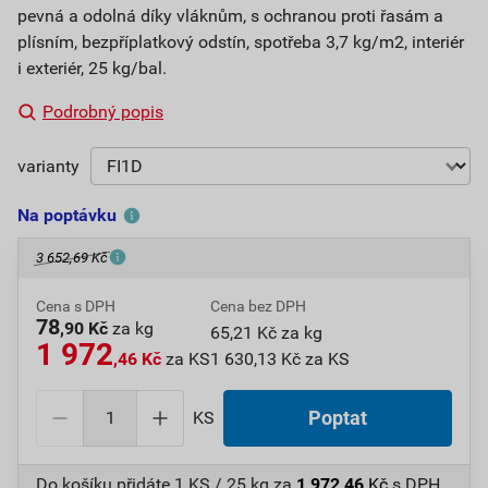
pevná a odolná díky vláknům, s ochranou proti řasám a
plísním, bezpříplatkový odstín, spotřeba 3,7 kg/m2, interiér
i exteriér, 25 kg/bal.
Podrobný popis
varianty
Na poptávku
3 652,69 Kč
Cena s DPH
Cena bez DPH
78
,90 Kč
za kg
65,21 Kč za kg
1 972
,46 Kč
za KS
1 630,13 Kč za KS
KS
Poptat
Do košíku přidáte
1 KS / 25 kg
za
1 972,46
Kč
s DPH