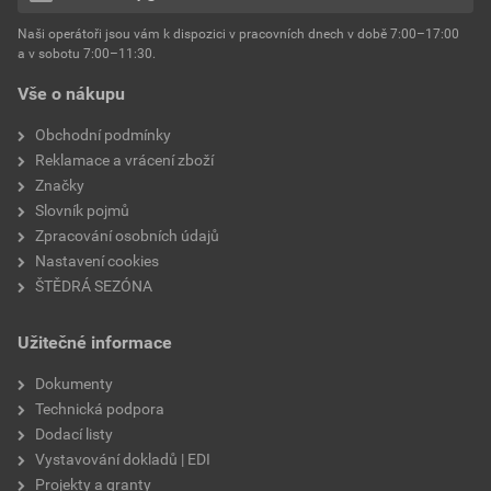
hmotnost
25 kg
Naši operátoři jsou vám k dispozici v pracovních dnech v době 7:00–17:00
Environmentální prohlášení výrobku
a v sobotu 7:00–11:30.
EPD SG Weber Omítky
typ výrobku
omítky
Vše o nákupu
Stáhnout
PDF
Velikost
3,83 MB
faktor difuzního odporu
60–80
Obchodní podmínky
Reklamace a vrácení zboží
Značky
Slovník pojmů
Zpracování osobních údajů
Nastavení cookies
ŠTĚDRÁ SEZÓNA
Užitečné informace
Dokumenty
Technická podpora
Dodací listy
Vystavování dokladů | EDI
Projekty a granty