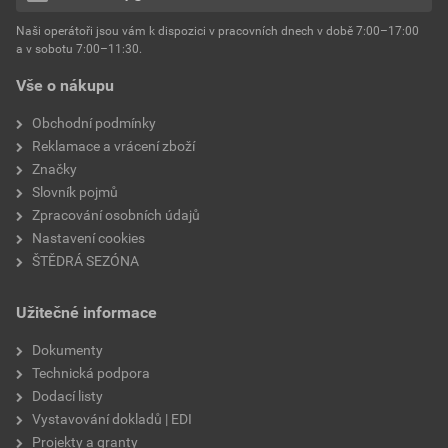
hmotnost
25 kg
Naši operátoři jsou vám k dispozici v pracovních dnech v době 7:00–17:00
Environmentální prohlášení výrobku
a v sobotu 7:00–11:30.
EPD SG Weber Omítky
typ výrobku
omítky
Vše o nákupu
Stáhnout
PDF
Velikost
3,83 MB
faktor difuzního odporu
60–80
Obchodní podmínky
Reklamace a vrácení zboží
Značky
Slovník pojmů
Zpracování osobních údajů
Nastavení cookies
ŠTĚDRÁ SEZÓNA
Užitečné informace
Dokumenty
Technická podpora
Dodací listy
Vystavování dokladů | EDI
Projekty a granty