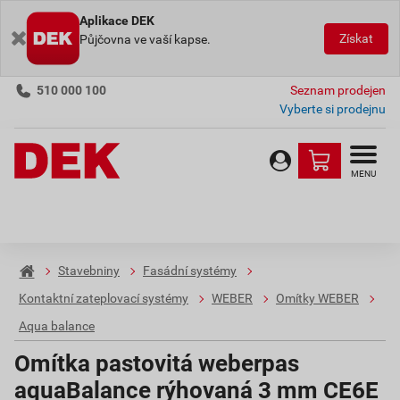
Aplikace DEK
Získat
Půjčovna ve vaší kapse.
510 000 100
Seznam prodejen
Vyberte si prodejnu
MENU
Stavebniny
Fasádní systémy
Kontaktní zateplovací systémy
WEBER
Omítky WEBER
Aqua balance
Omítka pastovitá weberpas
aquaBalance rýhovaná 3 mm CE6E