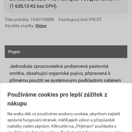
(
1 630,13
Kč
bez DPH).
Číslo položky:
1640155888
Katalogový kód: P0CZ5
Výrobky značky:
Weber
Popis
Jednoduše zpracovatelná probarvená pastovitá
omítka, obsahující organické pojivo, připravená k
přímému použití se systémovým podkladním nátěrem
weberpas podklad UNI.
Používáme cookies pro lepší zážitek z
Vlivem ochlazování vnějšího souvrství
nákupu
zateplovacích systémů v nočních hodinách,
dochází ke kondenzaci vody na povrchu, která
Na webu dek.cz používáme soubory cookies, abychom zajistili
správné fungování stránek, měřili jejich výkon a přizpůsobili
vytváří živnou půdu pro růst nevzhledných řas.
nabídky vašim zájmům. Kliknutím na „Přijímám“ souhlasíte s
Povrch omítky weberpas aquaBalance dokáže