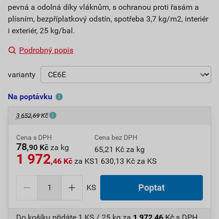
pevná a odolná díky vláknům, s ochranou proti řasám a
plísním, bezpříplatkový odstín, spotřeba 3,7 kg/m2, interiér
i exteriér, 25 kg/bal.
Podrobný popis
varianty
Na poptávku
3 652,69 Kč
Cena s DPH
Cena bez DPH
78
,90 Kč
za kg
65,21 Kč za kg
1 972
,46 Kč
za KS
1 630,13 Kč za KS
KS
Poptat
Do košíku přidáte
1 KS / 25 kg
za
1 972,46
Kč
s DPH