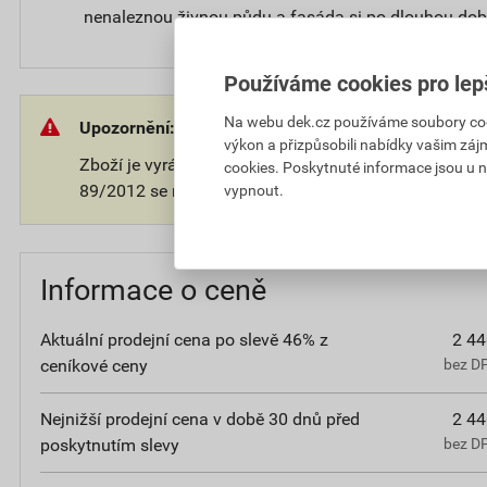
nenaleznou živnou půdu a fasáda si po dlouhou dob
Používáme cookies pro lep
Na webu dek.cz používáme soubory cooki
Upozornění:
výkon a přizpůsobili nabídky vašim záj
Zboží je vyráběno na přání zákazníka. V souladu s 
cookies. Poskytnuté informace jsou u n
89/2012 se na takové zboží nevztahuje 14-ti denní o
vypnout.
Informace o ceně
Aktuální prodejní cena po slevě 46% z
2 44
ceníkové ceny
bez D
Nejnižší prodejní cena v době 30 dnů před
2 44
poskytnutím slevy
bez D