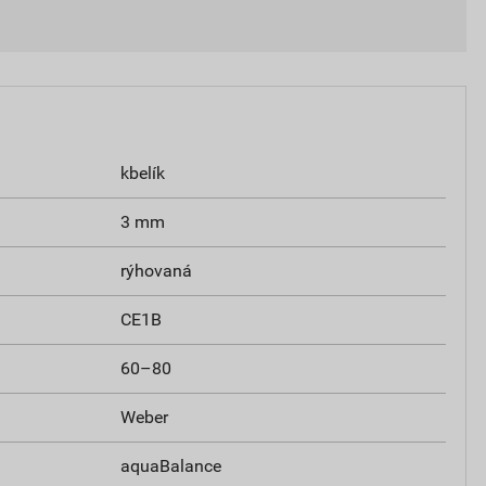
kbelík
3 mm
rýhovaná
CE1B
60–80
Weber
aquaBalance