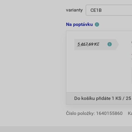
varianty
Na poptávku
5 467,69 Kč
Do košíku přidáte
1 KS / 25
Číslo položky:
1640155860
K