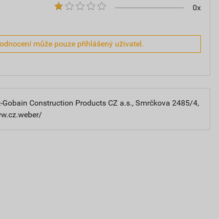
0x
hodnocení může pouze přihlášený uživatel.
-Gobain Construction Products CZ a.s., Smrčkova 2485/4,
ww.cz.weber/