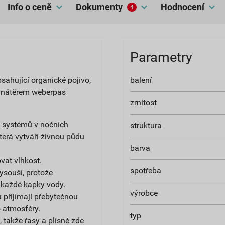
Info o ceně
dokumenty
hodnocení
4
Parametry
ahující organické pojivo,
balení
 nátěrem weberpas
zrnitost
h systémů v nočních
struktura
terá vytváří živnou půdu
barva
at vlhkost.
spotřeba
ysouší, protože
 každé kapky vody.
výrobce
 přijímají přebytečnou
do atmosféry.
typ
 takže řasy a plísně zde