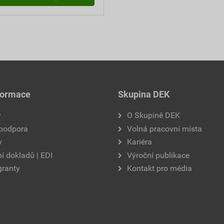
formace
Skupina DEK
y
O Skupině DEK
 podpora
Volná pracovní místa
y
Kariéra
í dokladů | EDI
Výroční publikace
granty
Kontakt pro média