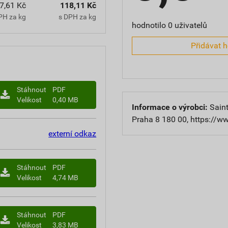
7,61 Kč
118,11 Kč
PH za kg
s DPH za kg
hodnotilo 0 uživatelů
Přidávat 
Stáhnout
PDF
Velikost
0,40 MB
Informace o výrobci:
Saint
Praha 8 180 00, https://w
externí odkaz
Stáhnout
PDF
Velikost
4,74 MB
Stáhnout
PDF
Velikost
3,83 MB