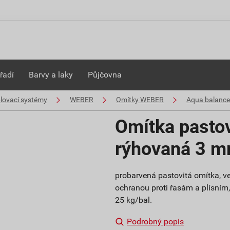
řadí
Barvy a laky
Půjčovna
plovací systémy
WEBER
Omítky WEBER
Aqua balance
Omítka pasto
rýhovaná 3 m
probarvená pastovitá omítka, ve
ochranou proti řasám a plísním, p
25 kg/bal.
Podrobný popis