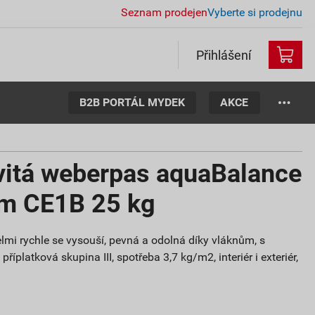
Seznam prodejen
Vyberte si prodejnu
Přihlášení
B2B PORTÁL MYDEK
AKCE
vitá weberpas aquaBalance
m CE1B 25 kg
lmi rychle se vysouší, pevná a odolná díky vláknům, s
říplatková skupina III, spotřeba 3,7 kg/m2, interiér i exteriér,