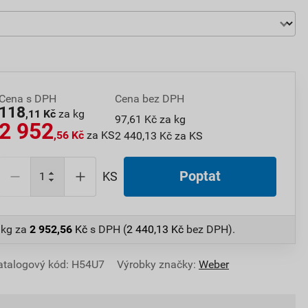
Cena s DPH
Cena bez DPH
118
,11 Kč
za kg
97,61 Kč za kg
2 952
,56 Kč
za KS
2 440,13 Kč za KS
Poptat
KS
 kg
za
2 952,56
Kč
s DPH (
2 440,13
Kč
bez DPH).
atalogový kód: H54U7
Výrobky značky:
Weber