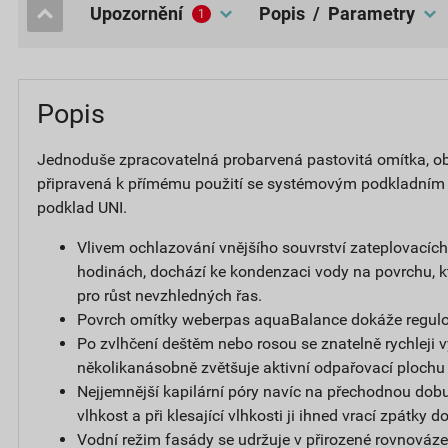
upozornění
popis / Parametry
1
Popis
Jednoduše zpracovatelná probarvená pastovitá omítka, obs
připravená k přímému použití se systémovým podkladním
podklad UNI.
Vlivem ochlazování vnějšího souvrství zateplovacíc
hodinách, dochází ke kondenzaci vody na povrchu, k
pro růst nevzhledných řas.
Povrch omítky weberpas aquaBalance dokáže regulov
Po zvlhčení deštěm nebo rosou se znatelně rychleji v
několikanásobně zvětšuje aktivní odpařovací plochu
Nejjemnější kapilární póry navíc na přechodnou dobu
vlhkost a při klesající vlhkosti ji ihned vrací zpátky 
Vodní režim fasády se udržuje v přirozené rovnováze,