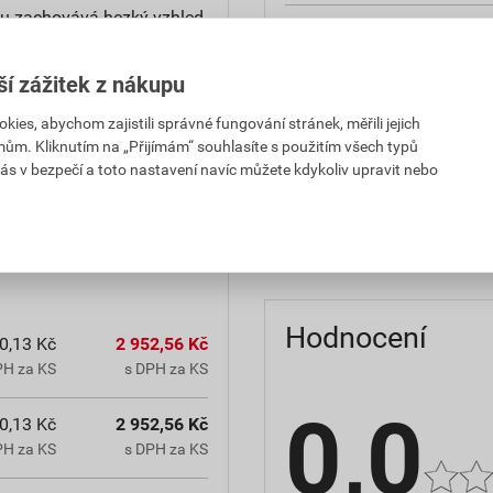
u zachovává hezký vzhled.
reakce na oheň
teplota zpracování
ší zážitek z nákupu
es, abychom zajistili správné fungování stránek, měřili jejich
hmotnost
mům. Kliknutím na „Přijímám“ souhlasíte s použitím všech typů
občanským zákoníkem č.
ás v bezpečí a toto nastavení navíc můžete kdykoliv upravit nebo
typ výrobku
chranná lhůta.
faktor difuzního odporu
Hodnocení
0,13 Kč
2 952,56 Kč
PH za KS
s DPH za KS
0,0
0,13 Kč
2 952,56 Kč
PH za KS
s DPH za KS