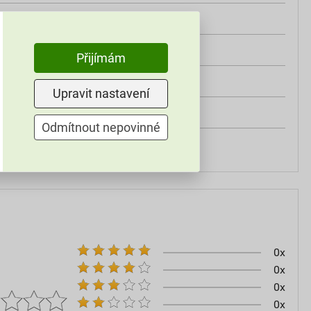
třída A2
od +5°C do +25°C
Přijímám
25 kg
Upravit nastavení
omítky
Odmítnout nepovinné
60–80
0x
0x
0x
0x